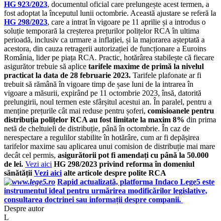
HG 923/2023
, documentul oficial care prelungește acest termen, a
fost adoptat la începutul lunii octombrie. Această ajustare se referă la
HG 298/2023
, care a intrat în vigoare pe 11 aprilie și a introdus o
soluție temporară la creșterea prețurilor polițelor RCA în ultima
perioadă, inclusiv ca urmare a inflației, și la majorarea așteptată a
acestora, din cauza retragerii autorizației de funcționare a Euroins
România, lider pe piața RCA. Practic, hotărârea stabilește că fiecare
asigurător trebuie să aplice
tarifele maxime de primă la nivelul
practicat la data de 28 februarie 2023.
Tarifele plafonate ar fi
trebuit să rămână în vigoare timp de șase luni de la intrarea în
vigoare a măsurii, expirând pe 11 octombrie 2023, însă, datorită
prelungirii, noul termen este sfârșitul acestui an. În paralel, pentru a
menține prețurile cât mai reduse pentru șoferi,
comisioanele pentru
distribuția polițelor RCA au fost limitate la maxim 8%
din prima
netă de cheltuieli de distribuție, până în octombrie. În caz de
nerespectare a regulilor stabilite în hotărâre, cum ar fi depășirea
tarifelor maxime sau aplicarea unui comision de distribuție mai mare
decât cel permis,
asigurătorii pot fi amendați cu până la 50.000
de lei.
Vezi aici
HG 298/2023 privind reforma în domeniul
sănătății
Vezi aici
alte articole despre polite RCA
Rapid actualizată, platforma Indaco Lege5 este
instrumentul ideal pentru urmărirea modificărilor legislative,
consultarea doctrinei sau informații despre companii.
Despre autor
L