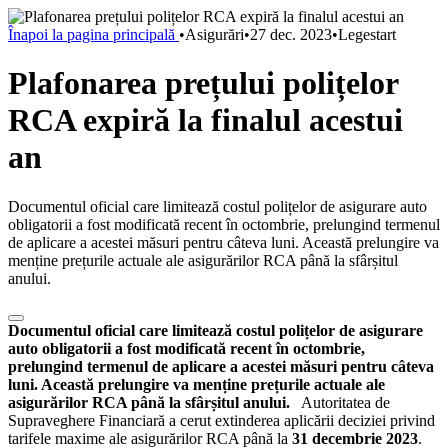
Înapoi la pagina principală
•
Asigurări
•
27 dec. 2023
•
Legestart
Plafonarea prețului polițelor
RCA expiră la finalul acestui
an
Documentul oficial care limitează costul polițelor de asigurare auto
obligatorii a fost modificată recent în octombrie, prelungind termenul
de aplicare a acestei măsuri pentru câteva luni. Această prelungire va
menține prețurile actuale ale asigurărilor RCA până la sfârșitul
anului.
Documentul oficial care limitează costul polițelor de asigurare
auto obligatorii a fost modificată recent în octombrie,
prelungind termenul de aplicare a acestei măsuri pentru câteva
luni. Această prelungire va menține prețurile actuale ale
asigurărilor RCA până la sfârșitul anului.
Autoritatea de
Supraveghere Financiară a cerut extinderea aplicării deciziei privind
tarifele maxime ale asigurărilor RCA până la
31 decembrie 2023
.