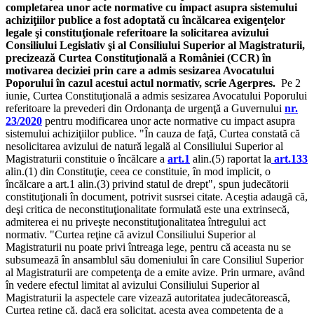
completarea unor acte normative cu impact asupra sistemului
achiziţiilor publice a fost adoptată cu încălcarea exigenţelor
legale şi constituţionale referitoare la solicitarea avizului
Consiliului Legislativ şi al Consiliului Superior al Magistraturii,
precizează Curtea Constituţională a României (CCR) în
motivarea deciziei prin care a admis sesizarea Avocatului
Poporului în cazul acestui actul normativ, scrie Agerpres.
Pe 2
iunie, Curtea Constituţională a admis sesizarea Avocatului Poporului
referitoare la prevederi din Ordonanţa de urgenţă a Guvernului
nr.
23/2020
pentru modificarea unor acte normative cu impact asupra
sistemului achiziţiilor publice. "În cauza de faţă, Curtea constată că
nesolicitarea avizului de natură legală al Consiliului Superior al
Magistraturii constituie o încălcare a
art.1
alin.(5) raportat la
art.133
alin.(1) din Constituţie, ceea ce constituie, în mod implicit, o
încălcare a art.1 alin.(3) privind statul de drept", spun judecătorii
constituţionali în document, potrivit susrsei citate. Aceştia adaugă că,
deşi critica de neconstituţionalitate formulată este una extrinsecă,
admiterea ei nu priveşte neconstituţionalitatea întregului act
normativ. "Curtea reţine că avizul Consiliului Superior al
Magistraturii nu poate privi întreaga lege, pentru că aceasta nu se
subsumează în ansamblul său domeniului în care Consiliul Superior
al Magistraturii are competenţa de a emite avize. Prin urmare, având
în vedere efectul limitat al avizului Consiliului Superior al
Magistraturii la aspectele care vizează autoritatea judecătorească,
Curtea reţine că, dacă era solicitat, acesta avea competenţa de a