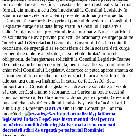
prima solicitare de aviz, însă această solicitare a fost realizată în mod
formal, din moment ce a fost înregistrată la Consiliul Legislativ în
ziua următoare celei a adoptării prezentei ordonanţe de urgenţă.
"Termenul în care trebuie exprimat punctul de vedere al Consiliului
Legislativ curge de la data înregistrării la Consiliul Legislativ a
solicitării de avizare a proiectului de act normativ. Nu este suficient
ca solicitarea de aviz privind proiectul de ordonanţă de urgenţă să fie
înregistrată la Secretariatul General al Guvernului în ziua emiterii
ordonanţei de urgenţă şi să se considere că de la această dată curge
termenul de emitere a avizului, ci ea trebuie dublată, în mod
obligatoriu, de înregistrarea solicitării la Consiliul Legislativ înainte
de emiterea ordonanţei de urgenţă, pentru că altfel s-ar compromite
chiar rolul Consiliului Legislativ, deoarece ar putea apărea situaţia ca
la momentul primirii solicitării de aviz actul normativ să fi fost deja
adoptat, aşa cum s-a întâmplat în cauza de faţă. Astfel, data
înregistrării la Consiliul Legislativ a adresei de solicitare a avizului
său este certă, şi anume 5 februarie, iar Curtea nu poate decât să
concluzioneze că, la data emiterii ordonanţei de urgenţă, Guvernul
nu a solicitat avizul Consiliului Legislativ şi astfel a încălcat art.1
alin.(3) şi (5), precum şi
art.79
alin.(1) din Constituţie", afirmă
judecătorii.
Rapid actualizată, platforma
legislativă Indaco Lege5 este instrumentul ideal pentru
urmărirea modificărilor legislative, mai ales în contexul
decretării stării de urgență pe teritoriul României
Despre autor