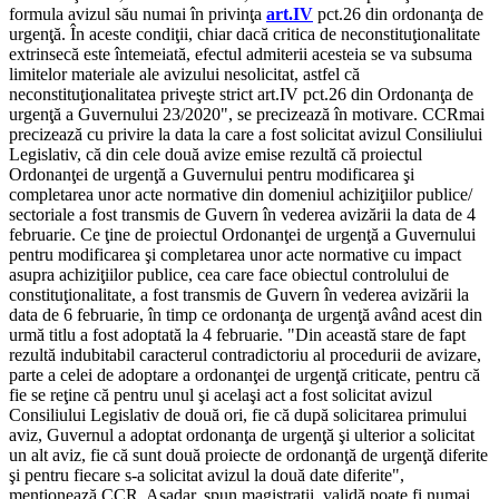
formula avizul său numai în privinţa
art.IV
pct.26 din ordonanţa de
urgenţă. În aceste condiţii, chiar dacă critica de neconstituţionalitate
extrinsecă este întemeiată, efectul admiterii acesteia se va subsuma
limitelor materiale ale avizului nesolicitat, astfel că
neconstituţionalitatea priveşte strict art.IV pct.26 din Ordonanţa de
urgenţă a Guvernului 23/2020", se precizează în motivare. CCRmai
precizează cu privire la data la care a fost solicitat avizul Consiliului
Legislativ, că din cele două avize emise rezultă că proiectul
Ordonanţei de urgenţă a Guvernului pentru modificarea şi
completarea unor acte normative din domeniul achiziţiilor publice/
sectoriale a fost transmis de Guvern în vederea avizării la data de 4
februarie. Ce ţine de proiectul Ordonanţei de urgenţă a Guvernului
pentru modificarea şi completarea unor acte normative cu impact
asupra achiziţiilor publice, cea care face obiectul controlului de
constituţionalitate, a fost transmis de Guvern în vederea avizării la
data de 6 februarie, în timp ce ordonanţa de urgenţă având acest din
urmă titlu a fost adoptată la 4 februarie. "Din această stare de fapt
rezultă indubitabil caracterul contradictoriu al procedurii de avizare,
parte a celei de adoptare a ordonanţei de urgenţă criticate, pentru că
fie se reţine că pentru unul şi acelaşi act a fost solicitat avizul
Consiliului Legislativ de două ori, fie că după solicitarea primului
aviz, Guvernul a adoptat ordonanţa de urgenţă şi ulterior a solicitat
un alt aviz, fie că sunt două proiecte de ordonanţă de urgenţă diferite
şi pentru fiecare s-a solicitat avizul la două date diferite",
menţionează CCR. Aşadar, spun magistraţii, validă poate fi numai