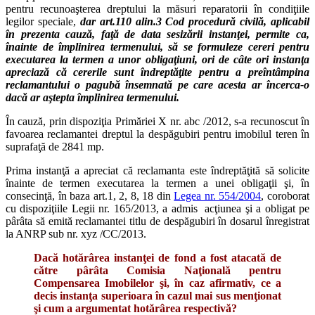
pentru recunoaşterea dreptului la măsuri reparatorii în condiţiile
legilor speciale,
dar art.110 alin.3 Cod procedură civilă, aplicabil
în prezenta cauză, faţă de data sesizării instanţei, permite ca,
înainte de împlinirea termenului, să se formuleze cereri pentru
executarea la termen a unor obligaţiuni, ori de câte ori instanţa
apreciază că cererile sunt îndreptăţite pentru a preîntâmpina
reclamantului o pagubă însemnată pe care acesta ar încerca-o
dacă ar aştepta împlinirea termenului.
În cauză, prin dispoziţia Primăriei X nr. abc /2012, s-a recunoscut în
favoarea reclamantei dreptul la despăgubiri pentru imobilul teren în
suprafaţă de 2841 mp.
Prima instanţă a apreciat că reclamanta este îndreptăţită să solicite
înainte de termen executarea la termen a unei obligaţii şi, în
consecinţă, în baza art.1, 2, 8, 18 din
Legea nr. 554/2004
, coroborat
cu dispoziţiile Legii nr. 165/2013, a admis acţiunea şi a obligat pe
pârâta să emită reclamantei titlu de despăgubiri în dosarul înregistrat
la ANRP sub nr. xyz /CC/2013.
Dacă hotărârea instanţei de fond a fost atacată de
către pârâta Comisia Naţională pentru
Compensarea Imobilelor şi, în caz afirmativ, ce a
decis instanţa superioara în cazul mai sus menţionat
şi cum a argumentat hotărârea respectivă?