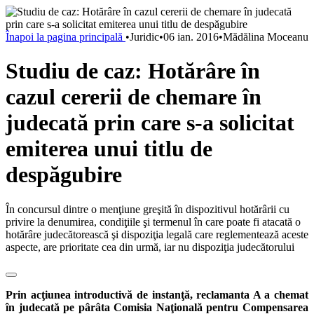
Înapoi la pagina principală
•
Juridic
•
06 ian. 2016
•
Mădălina Moceanu
Studiu de caz: Hotărâre în
cazul cererii de chemare în
judecată prin care s-a solicitat
emiterea unui titlu de
despăgubire
În concursul dintre o menţiune greşită în dispozitivul hotărârii cu
privire la denumirea, condiţiile şi termenul în care poate fi atacată o
hotărâre judecătorească şi dispoziţia legală care reglementează aceste
aspecte, are prioritate cea din urmă, iar nu dispoziţia judecătorului
Prin acţiunea introductivă de instanţă, reclamanta A a chemat
în judecată pe pârâta Comisia Naţională pentru Compensarea