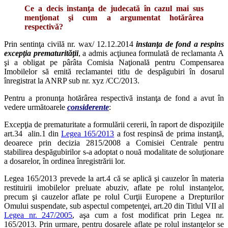
Ce a decis instanţa de judecată în cazul mai sus
menţionat şi cum a argumentat hotărârea
respectivă?
Prin sentinţa civilă nr. wax/ 12.12.2014
instanţa de fond a respins
excepţia prematurităţii
, a admis acţiunea formulată de reclamanta A
şi a obligat pe pârâta Comisia Naţională pentru Compensarea
Imobilelor să emită reclamantei titlu de despăgubiri în dosarul
înregistrat la ANRP sub nr. xyz /CC/2013.
Pentru a pronunţa hotărârea respectivă instanţa de fond a avut în
vedere următoarele
considerente
:
Excepţia de prematuritate a formulării cererii, în raport de dispoziţiile
art.34 alin.1 din
Legea 165/2013
a fost respinsă de prima instanţă,
deoarece prin decizia 2815/2008 a Comisiei Centrale pentru
stabilirea despăgubirilor s-a adoptat o nouă modalitate de soluţionare
a dosarelor, în ordinea înregistrării lor.
Legea 165/2013 prevede la art.4 că se aplică şi cauzelor în materia
restituirii imobilelor preluate abuziv, aflate pe rolul instanţelor,
precum şi cauzelor aflate pe rolul Curţii Europene a Drepturilor
Omului suspendate, sub aspectul competenţei, art.20 din Titlul VII al
Legea nr. 247/2005
, aşa cum a fost modificat prin Legea nr.
165/2013. Prin urmare, pentru dosarele aflate pe rolul instanţelor se