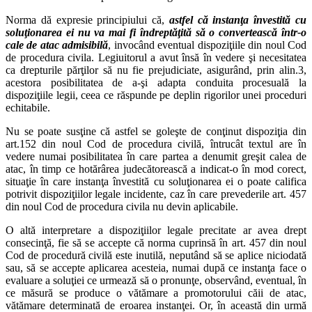
Norma dă expresie principiului că,
astfel că instanţa învestită cu
soluţionarea ei nu va mai fi îndreptăţită să o convertească într-o
cale de atac admisibilă
, invocând eventual dispoziţiile din noul Cod
de procedura civila. Legiuitorul a avut însă în vedere şi necesitatea
ca drepturile părţilor să nu fie prejudiciate, asigurând, prin alin.3,
acestora posibilitatea de a-şi adapta conduita procesuală la
dispoziţiile legii, ceea ce răspunde pe deplin rigorilor unei proceduri
echitabile.
Nu se poate susţine că astfel se goleşte de conţinut dispoziţia din
art.152 din noul Cod de procedura civilă, întrucât textul are în
vedere numai posibilitatea în care partea a denumit greşit calea de
atac, în timp ce hotărârea judecătorească a indicat-o în mod corect,
situaţie în care instanţa învestită cu soluţionarea ei o poate califica
potrivit dispoziţiilor legale incidente, caz în care prevederile art. 457
din noul Cod de procedura civila nu devin aplicabile.
O altă interpretare a dispoziţiilor legale precitate ar avea drept
consecinţă, fie să se accepte că norma cuprinsă în art. 457 din noul
Cod de procedură civilă este inutilă, neputând să se aplice niciodată
sau, să se accepte aplicarea acesteia, numai după ce instanţa face o
evaluare a soluţiei ce urmează să o pronunţe, observând, eventual, în
ce măsură se produce o vătămare a promotorului căii de atac,
vătămare determinată de eroarea instanţei. Or, în această din urmă