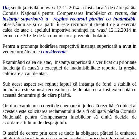
Da
, sentinţa civilă nr. wax/ 12.12.2014 a fost atacată de către pârâta
Comisia Naţională pentru Compensarea Imobilelor cu recurs, dar
instanţa superioară a respins recursul pârâtei ca inadmisibil
,
observându-se şi că părţii îi este recunoscut dreptul de a exercita
calea de atac a apelului împotriva sentinţei nr. wax/ 12.12.2014 în
termen de 30 zile de la comunicarea prezentei hotărâri.
Pentru a pronunţa hotărârea respectivă instanţa superioară a avut în
vedere următoarele
considerente
:
Examinând calea de atac, instanţa superioară a verificat cu prioritate
incidenţa în cauză a excepţiei de inadmisibilitate raportat la greşita
calificare a căii de atac.
Sub acest aspect s-a reţinut faptul că instanţa de fond a stabilit că
hotărârea este supusă recursului, cale de atac ce a fost exercitată cu
această denumire şi de către pârâtă.
Or, din examinarea cererii de chemare în judecată rezultă că obiect al
acesteia este solicitarea reclamantului de a fi obligată pârâta Comisia
Naţională pentru Compensarea Imobilelor să emită decizia de
acordare a titlului de despăgubiri.
O astfel de cerere prin care se tinde la obligarea pârâtei la emiterea
titlului de despăgubire se supune aceleiaşi proceduri de soluţionare