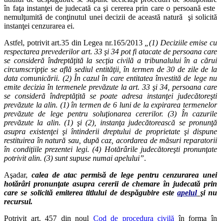
în faţa instanţei de judecată ca şi cererea prin care o persoană este
nemulţumită de conţinutul unei decizii de această natură şi solicită
instanţei cenzurarea ei.
Astfel, potrivit art.35 din Legea nr.165/2013
„(1) Deciziile emise cu
respectarea prevederilor art. 33 şi 34 pot fi atacate de persoana care
se consideră îndreptăţită la secţia civilă a tribunalului în a cărui
circumscripţie se află sediul entităţii, în termen de 30 de zile de la
data comunicării. (2) În cazul în care entitatea învestită de lege nu
emite decizia în termenele prevăzute la art. 33 şi 34, persoana care
se consideră îndreptăţită se poate adresa instanţei judecătoreşti
prevăzute la alin. (1) în termen de 6 luni de la expirarea termenelor
prevăzute de lege pentru soluţionarea cererilor. (3) În cazurile
prevăzute la alin. (1) şi (2), instanţa judecătorească se pronunţă
asupra existenţei şi întinderii dreptului de proprietate şi dispune
restituirea în natură sau, după caz, acordarea de măsuri reparatorii
în condiţiile prezentei legi. (4) Hotărârile judecătoreşti pronunţate
potrivit alin. (3) sunt supuse numai apelului”
.
Aşadar,
calea de atac permisă de lege pentru cenzurarea unei
hotărâri pronunţate asupra cererii de chemare în judecată prin
care se solicită emiterea titlului de despăgubire este
apelul
şi nu
recursul.
Potrivit art. 457 din noul
Cod de procedura civilă
în forma în