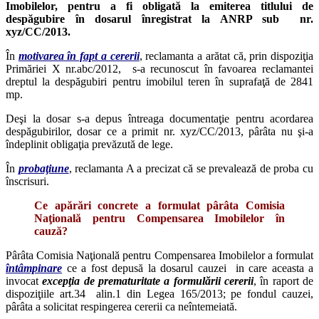
Imobilelor, pentru a fi obligată la emiterea titlului de
despăgubire în dosarul înregistrat la ANRP sub nr.
xyz/CC/2013.
În
motivarea în fapt a cererii
, reclamanta a arătat că, prin dispoziţia
Primăriei X nr.abc/2012, s-a recunoscut în favoarea reclamantei
dreptul la despăgubiri pentru imobilul teren în suprafaţă de 2841
mp.
Deşi la dosar s-a depus întreaga documentaţie pentru acordarea
despăgubirilor, dosar ce a primit nr. xyz/CC/2013, pârâta nu şi-a
îndeplinit obligaţia prevăzută de lege.
În
probaţiune
, reclamanta A a precizat că se prevalează de proba cu
înscrisuri.
Ce apărări concrete a formulat pârâta Comisia
Naţională pentru Compensarea Imobilelor în
cauză?
Pârâta Comisia Naţională pentru Compensarea Imobilelor a formulat
întâmpinare
ce a fost depusă la dosarul cauzei in care aceasta a
invocat
excepţia de prematuritate a formulării cererii
, în raport de
dispoziţiile art.34 alin.1 din Legea 165/2013; pe fondul cauzei,
pârâta a solicitat respingerea cererii ca neîntemeiată.