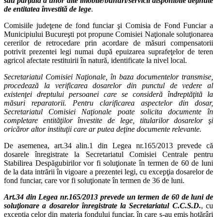
sau parţială a unor alte imobile/bunuri/servicii disponibile deţinute
de entitatea învestită de lege
.
Comisiile judeţene de fond funciar şi Comisia de Fond Funciar a
Municipiului Bucureşti pot propune Comisiei Naţionale soluţionarea
cererilor de retrocedare prin acordare de măsuri compensatorii
potrivit prezentei legi numai după epuizarea suprafeţelor de teren
agricol afectate restituirii în natură, identificate la nivel local.
Secretariatul Comisiei Naţionale, în baza documentelor transmise,
procedează la verificarea dosarelor din punctul de vedere al
existenţei dreptului persoanei care se consideră îndreptăţită la
măsuri reparatorii. Pentru clarificarea aspectelor din dosar,
Secretariatul Comisiei Naţionale poate solicita documente în
completare entităţilor învestite de lege, titularilor dosarelor şi
oricăror altor instituţii care ar putea deţine documente relevante.
De asemenea, art.34 alin.1 din Legea nr.165/2013 prevede că
dosarele înregistrate la Secretariatul Comisiei Centrale pentru
Stabilirea Despăgubirilor vor fi soluţionate în termen de 60 de luni
de la data intrării în vigoare a prezentei legi, cu excepţia dosarelor de
fond funciar, care vor fi soluţionate în termen de 36 de luni.
Art.34 din Legea nr.165/2013 prevede un termen de 60 de luni de
soluţionare a dosarelor înregistrate la Secretariatul C.C.S.D.
, cu
excepţia celor din materia fondului funciar, în care s-au emis hotărâri