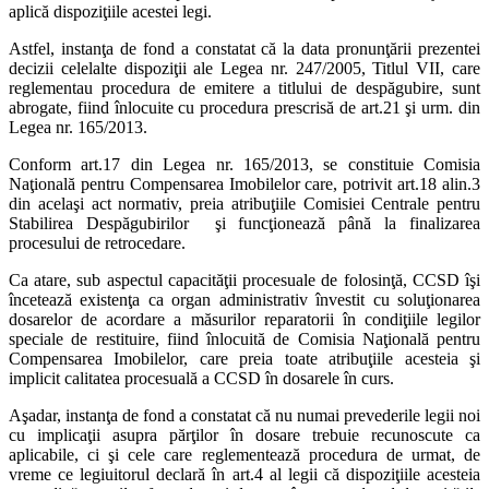
aplică dispoziţiile acestei legi.
Astfel, instanţa de fond a constatat că la data pronunţării prezentei
decizii celelalte dispoziţii ale Legea nr. 247/2005, Titlul VII, care
reglementau procedura de emitere a titlului de despăgubire, sunt
abrogate, fiind înlocuite cu procedura prescrisă de art.21 şi urm. din
Legea nr. 165/2013.
Conform art.17 din Legea nr. 165/2013, se constituie Comisia
Naţională pentru Compensarea Imobilelor care, potrivit art.18 alin.3
din acelaşi act normativ, preia atribuţiile Comisiei Centrale pentru
Stabilirea Despăgubirilor şi funcţionează până la finalizarea
procesului de retrocedare.
Ca atare, sub aspectul capacităţii procesuale de folosinţă, CCSD îşi
încetează existenţa ca organ administrativ învestit cu soluţionarea
dosarelor de acordare a măsurilor reparatorii în condiţiile legilor
speciale de restituire, fiind înlocuită de Comisia Naţională pentru
Compensarea Imobilelor, care preia toate atribuţiile acesteia şi
implicit calitatea procesuală a CCSD în dosarele în curs.
Aşadar, instanţa de fond a constatat că nu numai prevederile legii noi
cu implicaţii asupra părţilor în dosare trebuie recunoscute ca
aplicabile, ci şi cele care reglementează procedura de urmat, de
vreme ce legiuitorul declară în art.4 al legii că dispoziţiile acesteia