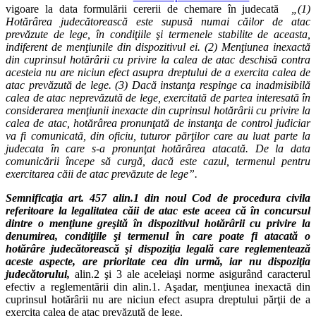
vigoare la data formulării cererii de chemare în judecată
„(1)
Hotărârea judecătorească este supusă numai căilor de atac
prevăzute de lege, în condiţiile şi termenele stabilite de aceasta,
indiferent de menţiunile din dispozitivul ei. (2) Menţiunea inexactă
din cuprinsul hotărârii cu privire la calea de atac deschisă contra
acesteia nu are niciun efect asupra dreptului de a exercita calea de
atac prevăzută de lege. (3) Dacă instanţa respinge ca inadmisibilă
calea de atac neprevăzută de lege, exercitată de partea interesată în
considerarea menţiunii inexacte din cuprinsul hotărârii cu privire la
calea de atac, hotărârea pronunţată de instanţa de control judiciar
va fi comunicată, din oficiu, tuturor părţilor care au luat parte la
judecata în care s-a pronunţat hotărârea atacată. De la data
comunicării începe să curgă, dacă este cazul, termenul pentru
exercitarea căii de atac prevăzute de lege”.
Semnificaţia art. 457 alin.1 din noul Cod de procedura civila
referitoare la legalitatea căii de atac este aceea că în concursul
dintre o menţiune greşită în dispozitivul hotărârii cu privire la
denumirea, condiţiile şi termenul în care poate fi atacată o
hotărâre judecătorească şi dispoziţia legală care reglementează
aceste aspecte, are prioritate cea din urmă, iar nu dispoziţia
judecătorului,
alin.2 şi 3 ale aceleiaşi norme asigurând caracterul
efectiv a reglementării din alin.1. Aşadar, menţiunea inexactă din
cuprinsul hotărârii nu are niciun efect asupra dreptului părţii de a
exercita calea de atac prevăzută de lege.