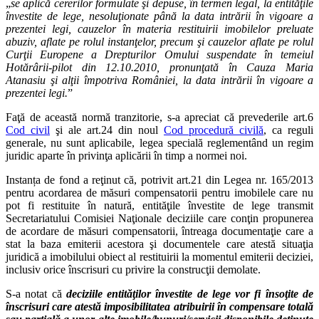
„
se aplică cererilor formulate şi depuse, în termen legal, la entităţile
învestite de lege, nesoluţionate până la data intrării în vigoare a
prezentei legi, cauzelor în materia restituirii imobilelor preluate
abuziv, aflate pe rolul instanţelor, precum şi cauzelor aflate pe rolul
Curţii Europene a Drepturilor Omului suspendate în temeiul
Hotărârii-pilot din 12.10.2010, pronunţată în Cauza Maria
Atanasiu şi alţii împotriva României, la data intrării în vigoare a
prezentei legi.
”
Faţă de această normă tranzitorie, s-a apreciat că prevederile art.6
Cod civil
şi ale art.24 din noul
Cod procedură civilă
, ca reguli
generale, nu sunt aplicabile, legea specială reglementând un regim
juridic aparte în privinţa aplicării în timp a normei noi.
Instanța de fond a reţinut că, potrivit art.21 din Legea nr. 165/2013
pentru acordarea de măsuri compensatorii pentru imobilele care nu
pot fi restituite în natură, entităţile învestite de lege transmit
Secretariatului Comisiei Naţionale deciziile care conţin propunerea
de acordare de măsuri compensatorii, întreaga documentaţie care a
stat la baza emiterii acestora şi documentele care atestă situaţia
juridică a imobilului obiect al restituirii la momentul emiterii deciziei,
inclusiv orice înscrisuri cu privire la construcţii demolate.
S-a notat că
deciziile entităţilor învestite de lege vor fi însoţite de
înscrisuri care atestă imposibilitatea atribuirii în compensare totală