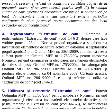
proceduri, precum și refuzul de confirmare constituie abateri de la
prezentele norme și se sancționează potrivit legii. (2) În situația
entităților care efectuează decontarea creanțelor și obligațiilor pe
bază de deconturi interne sau deconturi externe periodice
confirmate de către parteneri, aceste documente pot ține locul
extraselor de cont confirmate
.”
4. Reglementarea
"Extrasului de cont"
. Referitor la
reglementarea
"Extrasului de cont" (cod 14-6-3) despre care face
vorbire punctul 28 din Norma privind organizarea și efectuarea
inventarierii elementelor de natura activelor, datoriilor și capitalurilor
proprii aprobată prin Ordinul MFP nr. 2861/2009, amintim că acesta
a făcut parte din Ordinul MFP nr. 1.753/2004 pentru aprobarea
Normelor privind organizarea și efectuarea inventarierii elementelor
de activ și de pasiv. Ordinul MFP nr. 1.753/2004 a fost abrogat prin
Ordinul MFP nr. 2861/2009. Ordinul MFP nr. 2861/2009 işi
produce efecte incepând cu 04 noiembrie 2009. Cu toate acestea,
Ordinul MFP nr. 2861/2009 face totuşi referire la utilizarea
"Extrasului de cont" (cod 14-6-3).
5. Utilizarea şi elementele
"Extrasului de cont"
.
Potrivit
Ordinului MFP nr. 1.753/2004 pentru aprobarea Normelor privind
organizarea și efectuarea inventarierii elementelor de activ și de
pasiv, referitor la Extrasul de cont (cod 14-6-3), se menţionează
următoarele: "
1. Serveşte la comunicarea şi solicitarea de la debitor