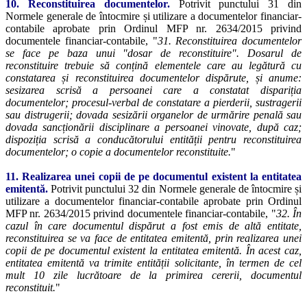
10. Reconstituirea documentelor.
Potrivit punctului 31 din
Normele generale de întocmire și utilizare a documentelor financiar-
contabile aprobate prin Ordinul MFP nr. 2634/2015 privind
documentele financiar-contabile, "
31. Reconstituirea documentelor
se face pe baza unui "dosar de reconstituire". Dosarul de
reconstituire trebuie să conțină elementele care au legătură cu
constatarea și reconstituirea documentelor dispărute, și anume:
sesizarea scrisă a persoanei care a constatat dispariția
documentelor; procesul-verbal de constatare a pierderii, sustragerii
sau distrugerii; dovada sesizării organelor de urmărire penală sau
dovada sancționării disciplinare a persoanei vinovate, după caz;
dispoziția scrisă a conducătorului entității pentru reconstituirea
documentelor; o copie a documentelor reconstituite.
"
11. Realizarea unei copii de pe documentul existent la entitatea
emitentă.
Potrivit punctului 32 din Normele generale de întocmire și
utilizare a documentelor financiar-contabile aprobate prin Ordinul
MFP nr. 2634/2015 privind documentele financiar-contabile, "
32. În
cazul în care documentul dispărut a fost emis de altă entitate,
reconstituirea se va face de entitatea emitentă, prin realizarea unei
copii de pe documentul existent la entitatea emitentă. În acest caz,
entitatea emitentă va trimite entității solicitante, în termen de cel
mult 10 zile lucrătoare de la primirea cererii, documentul
reconstituit.
"