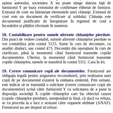
opinia autorului, societatea X nu poate stinge datoria faţă de
furnizorul Y pe baza extrasului de confirmare eliberat de furnizor.
Extrasul de cont nu întruneşte elementele unei chitanţe. Extrasul de
cont este un document de verificare al soldului. Chitanța este
documentul justificativ de înregistrare în registrul de casă a
încasărilor și plăților efectuate în numerar.
18.
Contabilizare pentru sumele aferente chitanţelor pierdute
.
Din punct de vedere contabil, sumele aferente chitanţelor pierdute se
vor contabiliza prin contul 5125. Sume în curs de decontare, cu
analitic distinct, sau contul 473. Decontări din operațiuni în curs de
clarificare, până la momentul când furnizorul transmite copiile
documentelor. Ulterior, la momentul când furnizorul transmite
copiile chitanțelor, sumele se transferă în contul 5311. Casa în lei.
19. Cerere comunicare copii ale documentelor
.
Furnizorul are
obligaţia legală pentru asigurarea reconstituirii, prin realizarea unei
copii de pe documentul existent la entitatea emitentă. Prin urmare,
este indicat să se transmită o solicitare (cerere comunicare copii ale
documentelor) scrisă către furnizorul Y cu solicitarea de a pune la
dispoziţia societăţii X copiile chitanţelor care fac obiectul cauzei
(copiile chitanţelor pierdute), menţionând la final, că dacă va refuza,
se va proceda la a face o sesizare către organele abilitate (ANAF).
Furnizorul nu are dreptul să refuze.