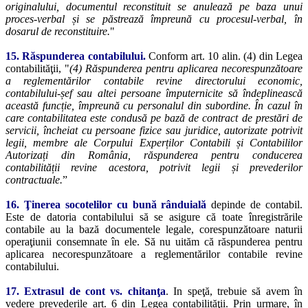
originalului, documentul reconstituit se anulează pe baza unui
proces-verbal și se păstrează împreună cu procesul-verbal, în
dosarul de reconstituire.
"
15.
Răspunderea contabilului.
Conform art. 10 alin. (4) din Legea
contabilităţii, "
(4) Răspunderea pentru aplicarea necorespunzătoare
a reglementărilor contabile revine directorului economic,
contabilului-șef sau altei persoane împuternicite să îndeplinească
această funcție, împreună cu personalul din subordine. În cazul în
care contabilitatea este condusă pe bază de contract de prestări de
servicii, încheiat cu persoane fizice sau juridice, autorizate potrivit
legii, membre ale Corpului Experților Contabili și Contabililor
Autorizați din România, răspunderea pentru conducerea
contabilității revine acestora, potrivit legii și prevederilor
contractuale.
”
16
. Ţinerea socotelilor cu bună rânduială
depinde de contabil.
Este de datoria contabilului să se asigure că toate înregistrările
contabile au la bază documentele legale, corespunzătoare naturii
operaţiunii consemnate în ele. Să nu uităm că răspunderea pentru
aplicarea necorespunzătoare a reglementărilor contabile revine
contabilului.
17. Extrasul de cont vs. chitanţa
. In speţă, trebuie să avem în
vedere prevederile art. 6 din Legea contabilităţii. Prin urmare, în