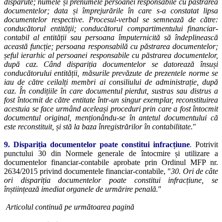
dispărute; numele și prenumele persoanei responsabile cu păstrarea
documentelor; data și împrejurările în care s-a constatat lipsa
documentelor respective. Procesul-verbal se semnează de către:
conducătorul entității; conducătorul compartimentului financiar-
contabil al entității sau persoana împuternicită să îndeplinească
această funcție; persoana responsabilă cu păstrarea documentelor;
șeful ierarhic al persoanei responsabile cu păstrarea documentelor,
după caz. Când dispariția documentelor se datorează însuși
conducătorului entității, măsurile prevăzute de prezentele norme se
iau de către ceilalți membri ai consiliului de administrație, după
caz. În condițiile în care documentul pierdut, sustras sau distrus a
fost întocmit de către entitate într-un singur exemplar, reconstituirea
acestuia se face urmând aceleași proceduri prin care a fost întocmit
documentul original, menționându-se în antetul documentului că
este reconstituit, și stă la baza înregistrărilor în contabilitate.
"
9.
Dispariția documentelor poate constitui infracțiune
.
Potrivit
punctului 30 din Normele generale de întocmire și utilizare a
documentelor financiar-contabile aprobate prin Ordinul MFP nr.
2634/2015 privind documentele financiar-contabile, "
30. Ori de câte
ori dispariția documentelor poate constitui infracțiune, se
înștiințează imediat organele de urmărire penală.
"
Articolul continuă pe următoarea pagină