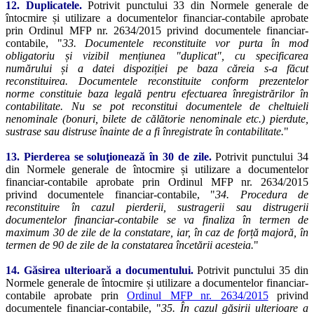
12. Duplicatele.
Potrivit punctului 33 din Normele generale de
întocmire și utilizare a documentelor financiar-contabile aprobate
prin Ordinul MFP nr. 2634/2015 privind documentele financiar-
contabile, "
33. Documentele reconstituite vor purta în mod
obligatoriu și vizibil mențiunea "duplicat", cu specificarea
numărului și a datei dispoziției pe baza căreia s-a făcut
reconstituirea. Documentele reconstituite conform prezentelor
norme constituie baza legală pentru efectuarea înregistrărilor în
contabilitate. Nu se pot reconstitui documentele de cheltuieli
nenominale (bonuri, bilete de călătorie nenominale etc.) pierdute,
sustrase sau distruse înainte de a fi înregistrate în contabilitate.
"
13. Pierderea se soluţionează în 30 de zile.
Potrivit punctului 34
din Normele generale de întocmire și utilizare a documentelor
financiar-contabile aprobate prin Ordinul MFP nr. 2634/2015
privind documentele financiar-contabile, "
34. Procedura de
reconstituire în cazul pierderii, sustragerii sau distrugerii
documentelor financiar-contabile se va finaliza în termen de
maximum 30 de zile de la constatare, iar, în caz de forță majoră, în
termen de 90 de zile de la constatarea încetării acesteia.
"
14. Găsirea ulterioară a documentului.
Potrivit punctului 35 din
Normele generale de întocmire și utilizare a documentelor financiar-
contabile aprobate prin
Ordinul MFP nr. 2634/2015
privind
documentele financiar-contabile, "
35. În cazul găsirii ulterioare a