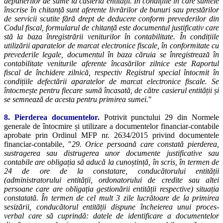
depunerilor de sume la casieria entității. În condițiile în care sumele
înscrise în chitanță sunt aferente livrărilor de bunuri sau prestărilor
de servicii scutite fără drept de deducere conform prevederilor din
Codul fiscal, formularul de chitanță este documentul justificativ care
stă la baza înregistrării veniturilor în contabilitate. În condițiile
utilizării aparatelor de marcat electronice fiscale, în conformitate cu
prevederile legale, documentul în baza căruia se înregistrează în
contabilitate veniturile aferente încasărilor zilnice este Raportul
fiscal de închidere zilnică, respectiv Registrul special întocmit în
condițiile defectării aparatelor de marcat electronice fiscale. Se
întocmește pentru fiecare sumă încasată, de către casierul entității și
se semnează de acesta pentru primirea sumei.
"
8. Pierderea documentelor.
Potrivit punctului 29 din Normele
generale de întocmire și utilizare a documentelor financiar-contabile
aprobate prin Ordinul MFP nr. 2634/2015 privind documentele
financiar-contabile, "
29. Orice persoană care constată pierderea,
sustragerea sau distrugerea unor documente justificative sau
contabile are obligația să aducă la cunoștință, în scris, în termen de
24 de ore de la constatare, conducătorului entității
(administratorului entității, ordonatorului de credite sau altei
persoane care are obligația gestionării entității respective) situația
constatată. În termen de cel mult 3 zile lucrătoare de la primirea
sesizării, conducătorul entității dispune încheierea unui proces-
verbal care să cuprindă: datele de identificare a documentelor