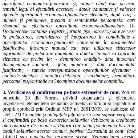
operațiunii economico-financiare și, atunci când este necesar,
temeiul legal al efectuării acesteia; - datele cantitative și valorice
aferente operațiunii economico-financiare efectuate, după caz; -
numele și prenumele, precum și semnăturile persoanelor care
răspund de efectuarea operațiunii economico-financiare. 10.
Documentele contabile (registre, jurnale, fișe, note etc.) care servesc
la prelucrarea, centralizarea și înregistrarea în contabilitate a
operațiunilor economico-financiare consemnate în documentele
justificative, întocmite manual sau prin utilizarea sistemelor
informatice de prelucrare automată a datelor, trebuie să cuprindă
elemente cu privire la: - denumirea entității;- data întocmirii
documentului contabil; - felul, numărul și data documentului
justificativ; - sumele corespunzătoare operațiunilor efectuate; -
conturile sintetice și analitice debitoare și creditoare; - semnătura
persoanei responsabile cu întocmirea documentelor contabile..
"
3. Verificarea şi confirmarea pe baza extraselor de cont.
Potrivit
punctului 28 din Norma privind organizarea și efectuarea
inventarierii elementelor de natura activelor, datoriilor și capitalurilor
proprii aprobată prin Ordinul MFP nr. 2861/2009, se stabileşte că:
"
28. - (1) Creanțele și obligațiile față de terți sunt supuse verificării
și confirmării pe baza extraselor soldurilor debitoare și creditoare
ale conturilor de creanțe și datorii care dețin ponderea valorică în
totalul soldurilor acestor conturi, potrivit "Extrasului de cont" (cod
14-6-3) sau punctajelor reciproce scrise. Nerespectarea acestei