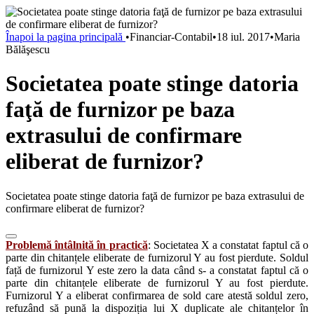
Înapoi la pagina principală
•
Financiar-Contabil
•
18 iul. 2017
•
Maria
Bălăşescu
Societatea poate stinge datoria
faţă de furnizor pe baza
extrasului de confirmare
eliberat de furnizor?
Societatea poate stinge datoria faţă de furnizor pe baza extrasului de
confirmare eliberat de furnizor?
Problemă întâlnită în practică
: Societatea X a constatat faptul că o
parte din chitanțele eliberate de furnizorul Y au fost pierdute. Soldul
față de furnizorul Y este zero la data când s- a constatat faptul că o
parte din chitanțele eliberate de furnizorul Y au fost pierdute.
Furnizorul Y a eliberat confirmarea de sold care atestă soldul zero,
refuzând să pună la dispoziția lui X duplicate ale chitanțelor în