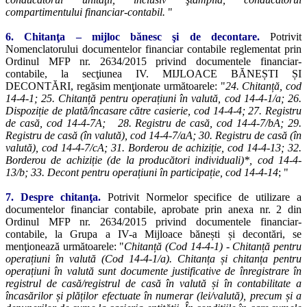
compartimentului financiar-contabil.
"
6. Chitanţa – mijloc bănesc şi de decontare.
Potrivit
Nomenclatorului documentelor financiar contabile reglementat prin
Ordinul MFP nr. 2634/2015 privind documentele financiar-
contabile, la secţiunea IV. MIJLOACE BĂNEȘTI ȘI
DECONTĂRI, regăsim menţionate următoarele: "
24. Chitanță, cod
14-4-1; 25. Chitanță pentru operațiuni în valută, cod 14-4-1/a; 26.
Dispoziție de plată/încasare către casierie, cod 14-4-4; 27. Registru
de casă, cod 14-4-7A; 28. Registru de casă, cod 14-4-7/bA; 29.
Registru de casă (în valută), cod 14-4-7/aA; 30. Registru de casă (în
valută), cod 14-4-7/cA; 31. Borderou de achiziție, cod 14-4-13; 32.
Borderou de achiziție (de la producători individuali)*, cod 14-4-
13/b; 33. Decont pentru operațiuni în participație, cod 14-4-14
; "
7. Despre c
hitanţa.
Potrivit Normelor specifice de utilizare a
documentelor financiar contabile, aprobate prin anexa nr. 2 din
Ordinul MFP nr. 2634/2015 privind documentele financiar-
contabile, la Grupa a IV-a Mijloace bănești și decontări, se
menţionează următoarele: "
Chitanță (Cod 14-4-1) - Chitanță pentru
operațiuni în valută (Cod 14-4-1/a). Chitanța și chitanța pentru
operațiuni în valută sunt documente justificative de înregistrare în
registrul de casă/registrul de casă în valută și în contabilitate a
încasărilor și plăților efectuate în numerar (lei/valută), precum și a