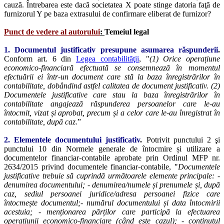
cauză. Întrebarea este dacă societatea X poate stinge datoria faţă de
furnizorul Y pe baza extrasului de confirmare eliberat de furnizor?
Punct de vedere al autorului
:
Temeiul legal
1. Documentul justificativ presupune asumarea răspunderii
.
Conform art. 6 din
Legea contabilităţii
, "
(1) Orice operațiune
economico-financiară efectuată se consemnează în momentul
efectuării ei într-un document care stă la baza înregistrărilor în
contabilitate, dobândind astfel calitatea de document justificativ. (2)
Documentele justificative care stau la baza înregistrărilor în
contabilitate angajează răspunderea persoanelor care le-au
întocmit, vizat și aprobat, precum și a celor care le-au înregistrat în
contabilitate, după caz.
”
2. Elementele documentului justificativ
.
Potrivit punctului 2 şi
punctului 10 din Normele generale de întocmire și utilizare a
documentelor financiar-contabile aprobate prin Ordinul MFP nr.
2634/2015 privind documentele financiar-contabile, "
Documentele
justificative trebuie să cuprindă următoarele elemente principale: -
denumirea documentului; - denumirea/numele și prenumele și, după
caz, sediul persoanei juridice/adresa persoanei fizice care
întocmește documentul;- numărul documentului și data întocmirii
acestuia; - menționarea părților care participă la efectuarea
operațiunii economico-financiare (când este cazul); - conținutul