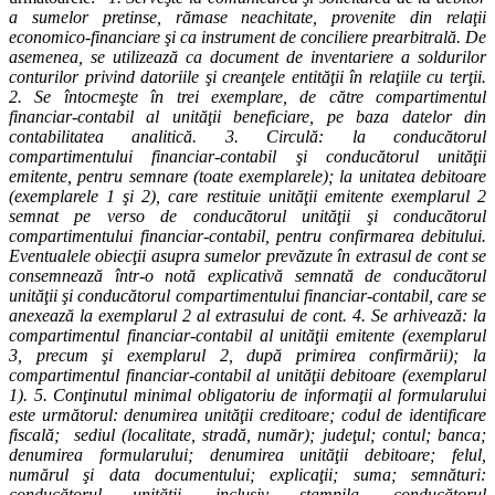
a sumelor pretinse, rămase neachitate, provenite din relaţii
economico-financiare şi ca instrument de conciliere prearbitrală. De
asemenea, se utilizează ca document de inventariere a soldurilor
conturilor privind datoriile şi creanţele entităţii în relaţiile cu terţii.
2. Se întocmeşte în trei exemplare, de către compartimentul
financiar-contabil al unităţii beneficiare, pe baza datelor din
contabilitatea analitică. 3. Circulă: la conducătorul
compartimentului financiar-contabil şi conducătorul unităţii
emitente, pentru semnare (toate exemplarele); la unitatea debitoare
(exemplarele 1 şi 2), care restituie unităţii emitente exemplarul 2
semnat pe verso de conducătorul unităţii şi conducătorul
compartimentului financiar-contabil, pentru confirmarea debitului.
Eventualele obiecţii asupra sumelor prevăzute în extrasul de cont se
consemnează într-o notă explicativă semnată de conducătorul
unităţii şi conducătorul compartimentului financiar-contabil, care se
anexează la exemplarul 2 al extrasului de cont. 4. Se arhivează: la
compartimentul financiar-contabil al unităţii emitente (exemplarul
3, precum şi exemplarul 2, după primirea confirmării); la
compartimentul financiar-contabil al unităţii debitoare (exemplarul
1). 5. Conţinutul minimal obligatoriu de informaţii al formularului
este următorul: denumirea unităţii creditoare; codul de identificare
fiscală; sediul (localitate, stradă, număr); judeţul; contul;
banca;
denumirea formularului; denumirea unităţii debitoare; felul,
numărul şi data documentului; explicaţii; suma; semnături:
conducătorul unităţii, inclusiv ştampila, conducătorul