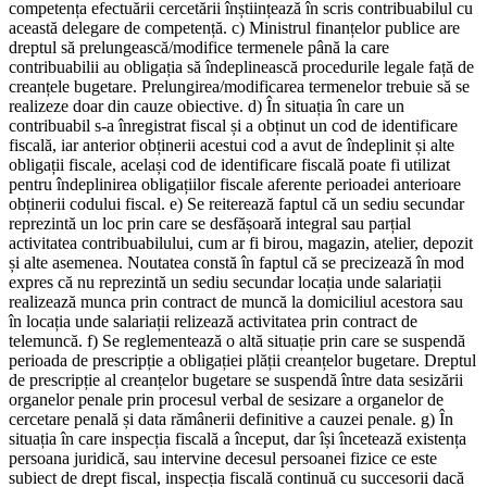
competența efectuării cercetării înștiințează în scris contribuabilul cu
această delegare de competență. c) Ministrul finanțelor publice are
dreptul să prelungească/modifice termenele până la care
contribuabilii au obligația să îndeplinească procedurile legale față de
creanțele bugetare. Prelungirea/modificarea termenelor trebuie să se
realizeze doar din cauze obiective. d) În situația în care un
contribuabil s-a înregistrat fiscal și a obținut un cod de identificare
fiscală, iar anterior obținerii acestui cod a avut de îndeplinit și alte
obligații fiscale, același cod de identificare fiscală poate fi utilizat
pentru îndeplinirea obligațiilor fiscale aferente perioadei anterioare
obținerii codului fiscal. e) Se reiterează faptul că un sediu secundar
reprezintă un loc prin care se desfășoară integral sau parțial
activitatea contribuabilului, cum ar fi birou, magazin, atelier, depozit
și alte asemenea. Noutatea constă în faptul că se precizează în mod
expres că nu reprezintă un sediu secundar locația unde salariații
realizează munca prin contract de muncă la domiciliul acestora sau
în locația unde salariații relizează activitatea prin contract de
telemuncă. f) Se reglementează o altă situație prin care se suspendă
perioada de prescripție a obligației plății creanțelor bugetare. Dreptul
de prescripție al creanțelor bugetare se suspendă între data sesizării
organelor penale prin procesul verbal de sesizare a organelor de
cercetare penală și data rămânerii definitive a cauzei penale. g) În
situația în care inspecția fiscală a început, dar își încetează existența
persoana juridică, sau intervine decesul persoanei fizice ce este
subiect de drept fiscal, inspecția fiscală continuă cu succesorii dacă