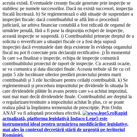
aceștia există. Eventualele creanțe fiscale generate prin inspecție se
stabilesc pe numele succesorilor. Dacă nu există succesori, inspecția
fiscală încetează. h) Se reglementează o altă situație de suspendare a
inspecției fiscale: dacă contribuabilul se află într-o procedură
judiciară, iar arhiva financiar contabilă a fost ridicată de organul de
urmărire penală, fără a fi puse la dispoziția echipei de inspecție,
această inspecție se suspendă. i) Contribuabilul primește dreptul de a
solicita o reverificare a situației fiscale ce a fost deja supusă
inspecției dacă eventualele date deja existente în evidența organului
fiscal nu pot fi corectate prin declarații rectificative. j) În momentul
în care s-a finalizat o inspecție, echipa de inspecție comunică
contribuabilului proiectul de raport de inspecție. Cu această ocazie,
se va comunica și data discuției finale. Aceasta trebuie să fie cu cel
puțin 5 zile lucrătoare ulterior predării proiectului pentru marii
contribuabili și 3 zile lucrătoare pentru ceilalți contribuabili. k) Se
reglementează și procedura impozitului pe dividende în situația în
care dividendele plătite în avans pentru care s-a achitat impozitul,
sunt mai mari decât dividendele finale. Contribuabilul are dreptul la
o regularizare/restituire a impozitului achitat în plus, ce se poate
realiza până la împlinirea termenului de prescripție. Prin Ordin
ANAF va fi adoptată procedura efectivă.
Rapid
actualizată, platforma legislativă Indaco Lege5 este
instrumentul ideal pentru urmărirea modificărilor legislative,
mai ales în contexul decretării stării de urgență pe teritoriul
României.