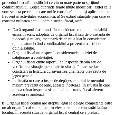
procedură fiscală, modificări ce vin în mare parte în sprijinul
contribuabilului. Legea cuprinde foarte multe modificări, astfel că le
vom selecta pe cele pe care noi le considerăm utile și aplicabile mai
frecvent în activitatea economică. a) Se extind situațiile prin care se
constată nulitatea actului administrativ fiscal, astfel:
Dacă organul fiscal nu ia în considerare o opinie prealabilă
emisă în scris, adoptată de organul fiscal sau de o instanță de
judecată și nu argumentează de ce nu a luat în considerare
opinia, atunci când contribuabilul a prezentat o astfel de
opinie/soluție.
Organul fiscal nu respectă considerentele deciziei de
soluționare a contestației.
Organul fiscal emite raportul de inspecție fiscală sau de
verificare a situației personale în situația în care se fac
constatări în legătură cu săvârșirea unei fapte prevăzută de
legea penală.
În situația în care o inspecție depășește dublul termenului
maxim prevăzut de lege, aceasta încetează. În situația în care
nu s-a reluat inspecția și actul administrativ fiscal aferent
acesteia se anulează.
b) Organul fiscal central are dreptul legal să delege competența către
un alt organ fiscal central pentru efectuarea unor constatări la fața
locului. În această situație, organul fiscal central ce a preluat