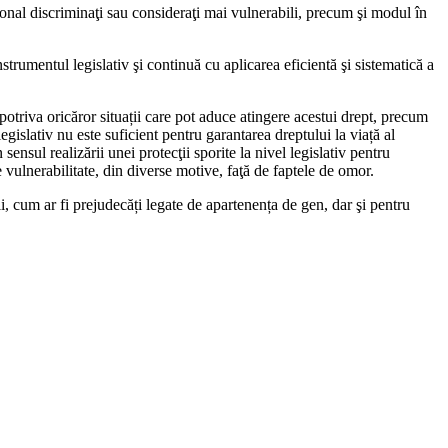
ional discriminaţi sau consideraţi mai vulnerabili, precum şi modul în
strumentul legislativ şi continuă cu aplicarea eficientă şi sistematică a
potriva oricăror situații care pot aduce atingere acestui drept, precum
legislativ nu este suficient pentru garantarea dreptului la viață al
ensul realizării unei protecţii sporite la nivel legislativ pentru
e vulnerabilitate, din diverse motive, faţă de faptele de omor.
i, cum ar fi prejudecăți legate de apartenența de gen, dar şi pentru