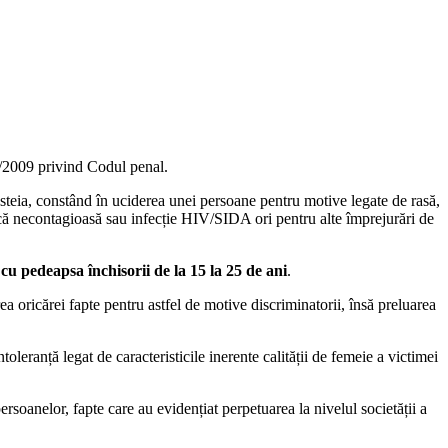
86/2009 privind Codul penal.
esteia, constând în uciderea unei persoane pentru motive legate de rasă,
ronică necontagioasă sau infecție HIV/SIDA ori pentru alte împrejurări de
 cu pedeapsa închisorii de la 15 la 25 de ani
.
a oricărei fapte pentru astfel de motive discriminatorii, însă preluarea
leranță legat de caracteristicile inerente calității de femeie a victimei
ersoanelor, fapte care au evidențiat perpetuarea la nivelul societății a