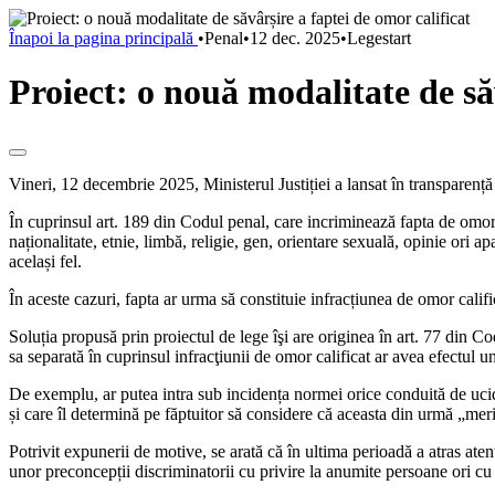
Înapoi la pagina principală
•
Penal
•
12 dec. 2025
•
Legestart
Proiect: o nouă modalitate de să
Vineri, 12 decembrie 2025, Ministerul Justiției a lansat în transparen
În cuprinsul art. 189 din Codul penal, care incriminează fapta de omor 
naționalitate, etnie, limbă, religie, gen, orientare sexuală, opinie ori 
același fel.
În aceste cazuri, fapta ar urma să constituie infracțiunea de omor cali
Soluția propusă prin proiectul de lege îşi are originea în art. 77 din C
sa separată în cuprinsul infracţiunii de omor calificat ar avea efectul 
De exemplu, ar putea intra sub incidența normei orice conduită de ucidere
și care îl determină pe făptuitor să considere că aceasta din urmă „merit
Potrivit expunerii de motive, se arată că în ultima perioadă a atras aten
unor preconcepții discriminatorii cu privire la anumite persoane ori cu 