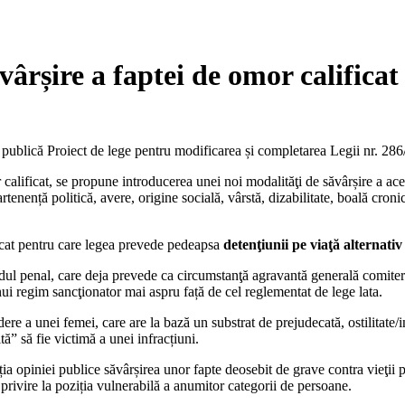
vârșire a faptei de omor calificat
ță publică Proiect de lege pentru modificarea și completarea Legii nr. 2
calificat, se propune introducerea unei noi modalităţi de săvârșire a ac
apartenență politică, avere, origine socială, vârstă, dizabilitate, boală c
ficat pentru care legea prevede pedeapsa
detenţiunii pe viaţă alternativ
odul penal, care deja prevede ca circumstanţă agravantă generală comitere
unui regim sancţionator mai aspru față de cel reglementat de lege lata.
 a unei femei, care are la bază un substrat de prejudecată, ostilitate/into
ă” să fie victimă a unei infracțiuni.
ția opiniei publice săvârșirea unor fapte deosebit de grave contra vieţii p
privire la poziția vulnerabilă a anumitor categorii de persoane.