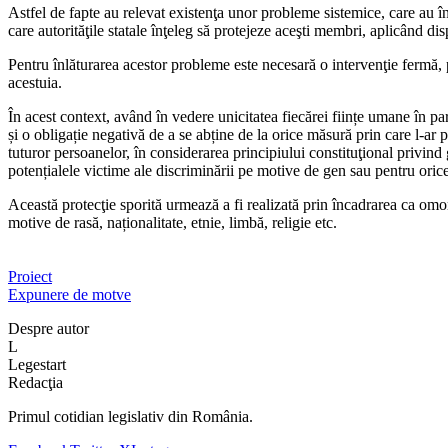
Astfel de fapte au relevat existenţa unor probleme sistemice, care au î
care autorităţile statale înţeleg să protejeze aceşti membri, aplicând dis
Pentru înlăturarea acestor probleme este necesară o intervenţie fermă, pr
acestuia.
În acest context, având în vedere unicitatea fiecărei ființe umane în pa
și o obligație negativă de a se abține de la orice măsură prin care l-ar p
tuturor persoanelor, în considerarea principiului constituţional privind 
potențialele victime ale discriminării pe motive de gen sau pentru orice 
Această protecţie sporită urmează a fi realizată prin încadrarea ca omor
motive de rasă, naționalitate, etnie, limbă, religie etc.
Proiect
Expunere de motve
Despre autor
L
Legestart
Redacţia
Primul cotidian legislativ din România.