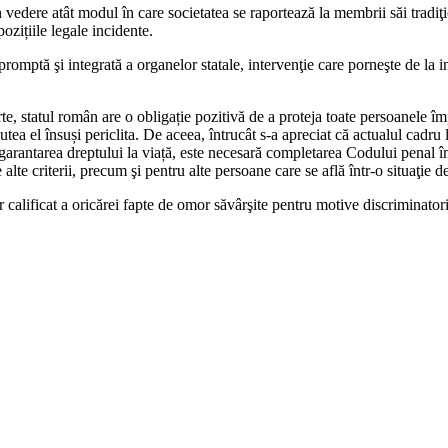
n vedere atât modul în care societatea se raportează la membrii săi tradiţ
pozițiile legale incidente.
omptă şi integrată a organelor statale, intervenţie care porneşte de la in
rte, statul român are o obligație pozitivă de a proteja toate persoanele îm
utea el însuși periclita. De aceea, întrucât s-a apreciat că actualul cadru 
garantarea dreptului la viață, este necesară completarea Codului penal în s
alte criterii, precum şi pentru alte persoane care se află într-o situaţie d
 calificat a oricărei fapte de omor săvârşite pentru motive discriminatori