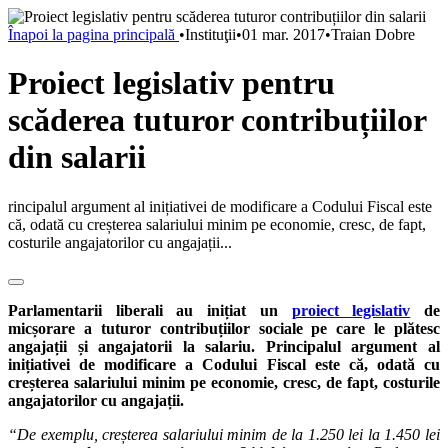
Înapoi la pagina principală
•
Instituţii
•
01 mar. 2017
•
Traian Dobre
Proiect legislativ pentru
scăderea tuturor contribuțiilor
din salarii
rincipalul argument al inițiativei de modificare a Codului Fiscal este
că, odată cu creșterea salariului minim pe economie, cresc, de fapt,
costurile angajatorilor cu angajații...
Parlamentarii liberali au inițiat un
proiect legislativ
de
micșorare a tuturor contribuțiilor sociale pe care le plătesc
angajații și angajatorii la salariu. Principalul argument al
inițiativei de modificare a Codului Fiscal este că, odată cu
creșterea salariului minim pe economie, cresc, de fapt, costurile
angajatorilor cu angajații.
“De exemplu, creșterea salariului minim de la 1.250 lei la 1.450 lei