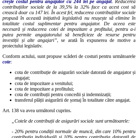
crește costul pentru angajator cu 244 lei pe angajat
.
Reducerea
contribuțiilor sociale de la 39,5% la 32% face ca acest cost să
crească doar cu 147 lei. În acest fel, reducerea contribuțiilor sociale
propusă în această inițiativă legislativă nu reușește să elimine în
totalitate costul suplimentar pentru angajator. De aceea este
necesară și reducerea cotei de impozitare a profitului, pentru a-i
putea permite angajatorului să beneficieze de resurse pentru
investiții și alte angajari”
, se arată în expunerea de motive a
proiectului legislativ.
Conform actului, sunt propuse scăderi de costuri pentru următoarele
cote
:
cota de contribuție de asigurări sociale datorată de angajator și
angajat;
cota de impozitare a venitului;
cota de impozitare a profitului;
cota de contribuții pentru concedii și indemnizații;
transferul plății asigurării de șomaj în totalitate către angajat.
Art. 138 va avea următorul cuprins.
„Cotele de contribuții de asigurări sociale sunt următoarele:
- 20% pentru condiții normale de muncă, din care 10% pentru
contribuția individuală și 10% pentru contribuția datorată de