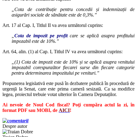
„Cota de contribuție pentru concedii și indemnizații de
asigurări sociale de sănătate este de 0,3%.”
Art. 17 al Cap. I, Titlul II va avea următorul cuprins:
„
Cota de impozit pe profit
care se aplică asupra profitului
impozabil este de 10%.”
Art. 64, alin. (1) al Cap. I, Titlul IV va avea următorul cuprins:
„(1) Cota de impozit este de 10% și se aplică asupra venitului
impozabil corespunzător fiecarei surse din fiecare categorie
pentru determinarea impozitului pe venituri.”
Propunerea legislativă este pusă în dezbatere publică în procedură de
urgență la Senat, care este prima cameră sesizată. Ca sa modifice
legea, proiectul trebuie votat ulterior în Camera Deputaților.
Ai nevoie de Noul Cod fiscal? Poţi cumpăra actul la zi, în
format PDF sau MOBI, de
AICI
!
Despre autor