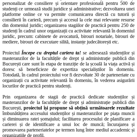
personalizat de consiliere și orientare profesională pentru 500 de
studenți ce urmează studii juridice și administrative; dezvoltarea unei
platforme online ce va permite comunicarea directă cu tutorii și
consilierii în carieră, precum și accesul la cele mai relevante resurse
din domeniul juridic; organizarea stagiilor de practică pentru 250 de
studenți în cadrul unor organizații cu activitate relevantă în domeniul
juridic, precum: cabinete de avocatură, birouri notariale, birouri de
mediere, birouri de executare silită, instanțe judecătorești etc.
Proiectul
Începe cu dreptul cariera ta!
se adresează studenților și
masteranzilor de la facultățile de drept și administrație publică din
București care sunt în etapa de tranziție de la școală la viața activă și
doresc să beneficieze de expertiza specialiștilor în domeniu.
Totodată, în cadrul proiectului vor fi dezvoltate 30 de parteneriate cu
organizații cu activitate relevantă în domeniu, în vederea asigurării
locurilor de practică pentru studenți.
Prin organizarea de stagii de practică dedicate studenților și
masteranzilor de la facultățile de drept și administrație publică din
București,
proiectul își propune să obțină următoarele rezultate
îmbunătățirea accesului studenților și masteranzilor pe piața muncii
și diminuarea ratei șomajului; facilitarea procesului de planificare a
carierei și de identificare a unui loc de muncă; încurajarea și
promovarea parteneriatelor pe termen lung între mediul accademic și
organizațiile de profil.