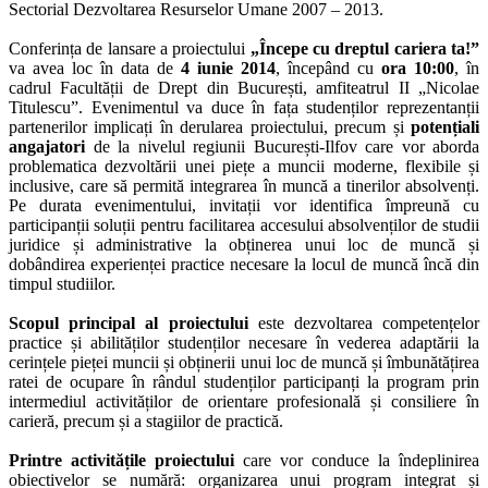
Sectorial Dezvoltarea Resurselor Umane 2007 – 2013.
Conferința de lansare a proiectului
„Începe cu dreptul cariera ta!”
va avea loc în data de
4 iunie 2014
, începând cu
ora 10:00
, în
cadrul Facultății de Drept din București, amfiteatrul II „Nicolae
Titulescu”. Evenimentul va duce în fața studenților reprezentanții
partenerilor implicați în derularea proiectului, precum și
potențiali
angajatori
de la nivelul regiunii București-Ilfov care vor aborda
problematica dezvoltării unei piețe a muncii moderne, flexibile și
inclusive, care să permită integrarea în muncă a tinerilor absolvenți.
Pe durata evenimentului, invitații vor identifica împreună cu
participanții soluții pentru facilitarea accesului absolvenților de studii
juridice și administrative la obținerea unui loc de muncă și
dobândirea experienței practice necesare la locul de muncă încă din
timpul studiilor.
Scopul principal al proiectului
este dezvoltarea competențelor
practice și abilităților studenților necesare în vederea adaptării la
cerințele pieței muncii și obținerii unui loc de muncă și îmbunătățirea
ratei de ocupare în rândul studenților participanți la program prin
intermediul activităților de orientare profesională și consiliere în
carieră, precum și a stagiilor de practică.
Printre activitățile proiectului
care vor conduce la îndeplinirea
obiectivelor se numără: organizarea unui program integrat și