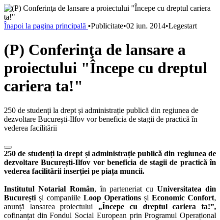
Înapoi la pagina principală
•
Publicitate
•
02 iun. 2014
•
Legestart
(P) Conferinţa de lansare a
proiectului "Începe cu dreptul
cariera ta!"
250 de studenți la drept și administrație publică din regiunea de
dezvoltare București-Ilfov vor beneficia de stagii de practică în
vederea facilitării
250 de studenți la drept și administrație publică din regiunea de
dezvoltare București-Ilfov vor beneficia de stagii de practică în
vederea facilitării inserției pe piața muncii.
Institutul Notarial Român
, în parteneriat cu
Universitatea din
Bucureșt
i
și companiile
Loop Operations
și
Economic Confort
,
anunță lansarea proiectului
„Începe cu dreptul cariera ta!”,
cofinanțat din Fondul Social European prin Programul Operațional