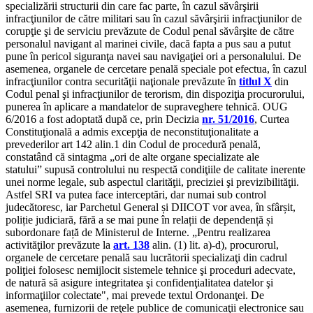
specializării structurii din care fac parte, în cazul săvârşirii
infracţiunilor de către militari sau în cazul săvârşirii infracţiunilor de
corupţie şi de serviciu prevăzute de Codul penal săvârşite de către
personalul navigant al marinei civile, dacă fapta a pus sau a putut
pune în pericol siguranţa navei sau navigaţiei ori a personalului. De
asemenea, organele de cercetare penală speciale pot efectua, în cazul
infracţiunilor contra securităţii naţionale prevăzute în
titlul X
din
Codul penal şi infracţiunilor de terorism, din dispoziţia procurorului,
punerea în aplicare a mandatelor de supraveghere tehnică. OUG
6/2016 a fost adoptată după ce, prin Decizia
nr. 51/2016
, Curtea
Constituţională a admis excepţia de neconstituţionalitate a
prevederilor art 142 alin.1 din Codul de procedură penală,
constatând că sintagma „ori de alte organe specializate ale
statului” supusă controlului nu respectă condiţiile de calitate inerente
unei norme legale, sub aspectul clarităţii, preciziei şi previzibilităţii.
Astfel SRI va putea face interceptări, dar numai sub control
judecătoresc, iar Parchetul General și DIICOT vor avea, în sfârșit,
poliție judiciară, fără a se mai pune în relații de dependență și
subordonare față de Ministerul de Interne. „Pentru realizarea
activităţilor prevăzute la
art. 138
alin. (1) lit. a)-d), procurorul,
organele de cercetare penală sau lucrătorii specializaţi din cadrul
poliţiei folosesc nemijlocit sistemele tehnice şi proceduri adecvate,
de natură să asigure integritatea şi confidenţialitatea datelor şi
informaţiilor colectate", mai prevede textul Ordonanţei. De
asemenea, furnizorii de reţele publice de comunicaţii electronice sau