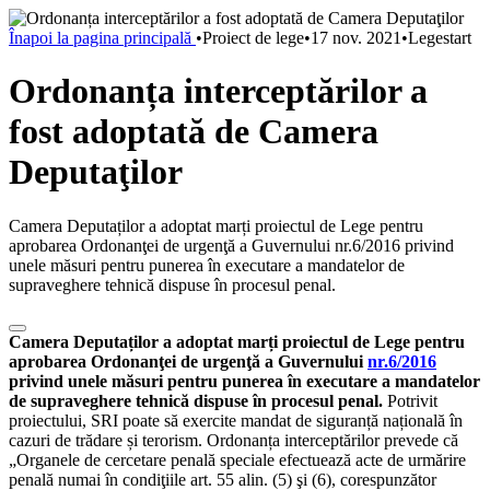
Înapoi la pagina principală
•
Proiect de lege
•
17 nov. 2021
•
Legestart
Ordonanța interceptărilor a
fost adoptată de Camera
Deputaţilor
Camera Deputaților a adoptat marți proiectul de Lege pentru
aprobarea Ordonanţei de urgenţă a Guvernului nr.6/2016 privind
unele măsuri pentru punerea în executare a mandatelor de
supraveghere tehnică dispuse în procesul penal.
Camera Deputaților a adoptat marți proiectul de Lege pentru
aprobarea Ordonanţei de urgenţă a Guvernului
nr.6/2016
privind unele măsuri pentru punerea în executare a mandatelor
de supraveghere tehnică dispuse în procesul penal.
Potrivit
proiectului, SRI poate să exercite mandat de siguranță națională în
cazuri de trădare și terorism. Ordonanța interceptărilor prevede că
„Organele de cercetare penală speciale efectuează acte de urmărire
penală numai în condiţiile art. 55 alin. (5) şi (6), corespunzător