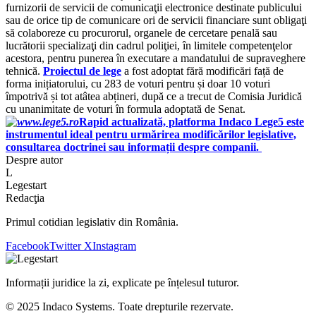
furnizorii de servicii de comunicaţii electronice destinate publicului
sau de orice tip de comunicare ori de servicii financiare sunt obligaţi
să colaboreze cu procurorul, organele de cercetare penală sau
lucrătorii specializaţi din cadrul poliţiei, în limitele competenţelor
acestora, pentru punerea în executare a mandatului de supraveghere
tehnică.
Proiectul de lege
a fost adoptat fără modificări față de
forma inițiatorului, cu 283 de voturi pentru și doar 10 voturi
împotrivă și tot atâtea abțineri, după ce a trecut de Comisia Juridică
cu unanimitate de voturi în formula adoptată de Senat.
Rapid actualizată, platforma Indaco Lege5 este
instrumentul ideal pentru urmărirea modificărilor legislative,
consultarea doctrinei sau informații despre companii.
Despre autor
L
Legestart
Redacţia
Primul cotidian legislativ din România.
Facebook
Twitter X
Instagram
Informații juridice la zi, explicate pe înțelesul tuturor.
© 2025 Indaco Systems. Toate drepturile rezervate.