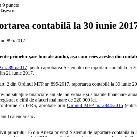
lăşescu
tarea contabilă la 30 iunie 2017
 nr. 895/2017.
rente primelor şase luni ale anului, aşa cum reies acestea din contabi
 nr. 895/2017
pentru aprobarea Sistemului de raportare contabilă la 3
 din 21 iunie 2017.
art. 2 din Ordinul MFP nr. 895/2017, raportarea contabilă la 30 iunie 20
vind situațiile financiare anuale individuale și situațiile financiare an
registrat o cifră de afaceri mai mare de 220.000 lei.
le conforme cu IFRS, aprobate prin
Ordinul MFP nr. 2844/2016
(entită
 anul calendaristic.
ivit punctului 16 din Anexa privind Sistemul de raportare contabilă la 3