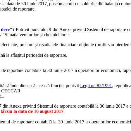
ce la data de 30 iunie 2017, puse în acord cu soldurile din balanța contur
ioadei de raportare.
ierdere"?
Potrivit punctului 9 din Anexa privind Sistemul de raportare c
 "Situația veniturilor și cheltuielilor":
e efectuate, precum și rezultatele financiare obținute (profit sau pierdere
ă la sfârșitul perioadei de raportare.
de raportare contabilă la 30 iunie 2017 a operatorilor economici, rapor
tă să îndeplinească această funcție, potrivit
Legii nr. 82/1991
, republica
 ale CECCAR.
ii.
17 din Anexa privind Sistemul de raportare contabilă la 30 iunie 2017 a 
 târziu la data de 16 august 2017
.
temul de raportare contabilă la 30 iunie 2017 a operatorilor economici