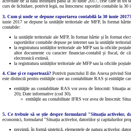
activitate de la data înființării până la 30 iunie 2017, cele care în tot
curs de lichidare, potrivit legii, nu întocmesc raportări contabile la 30
3. Cum şi unde se depune raportarea contabilă la 30 iunie 2017
iunie 2017 se depune la unitățile teritoriale ale MFP, în format hârtie
contabile:
la unitățile teritoriale ale MFP, în format hârtie și în format 
raportărilor contabile depuse pe internet sau la unitățile teritori
la registratura unităților teritoriale ale MFP sau la oficiile poșta
altor documente cu caracter financiar-contabil și fiscal, de 
electronică extinsă.
la registratura unităților teritoriale ale MFP sau la oficiile poșta
4. Cine şi ce raportează?
Potrivit punctului II din Anexa privind Sis
este distinctă pentru entităţile care au contabilitate RAS și entităţile
entităţile au contabilitate RAS vor avea de întocmit: Situația act
20); Date informative (cod 30).
entităţile au contabilitate IFRS vor avea de întocmit: Situaț
5. Ce trebuie să se știe despre formularul "Situația activelor, da
economici, formularul "Situația activelor, datoriilor și capitalurilor prop
prezintă, în formă sintetică, elementele de natura activelor, datori