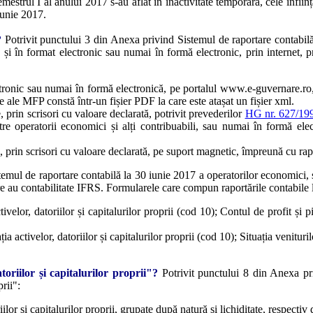
 semestrul I al anului 2017 s-au aflat în inactivitate temporară, cele înfii
 iunie 2017.
?
Potrivit punctului 3 din Anexa privind Sistemul de raportare contabilă
 și în format electronic sau numai în formă electronic, prin internet, pri
electronic sau numai în formă electronică, pe portalul www.e-guvernare.r
ale ale MFP constă într-un fișier PDF la care este atașat un fișier xml.
le, prin scrisori cu valoare declarată, potrivit prevederilor
HG nr. 627/19
către operatorii economici și alți contribuabili, sau numai în formă e
le, prin scrisori cu valoare declarată, pe suport magnetic, împreună cu rapor
temul de raportare contabilă la 30 iunie 2017 a operatorilor economici, s
 care au contabilitate IFRS. Formularele care compun raportările contabile
ivelor, datoriilor și capitalurilor proprii (cod 10); Contul de profit și 
ia activelor, datoriilor și capitalurilor proprii (cod 10); Situația venitur
toriilor și capitalurilor proprii"?
Potrivit punctului 8 din Anexa pri
rii":
ilor și capitalurilor proprii, grupate după natură și lichiditate, respectiv 