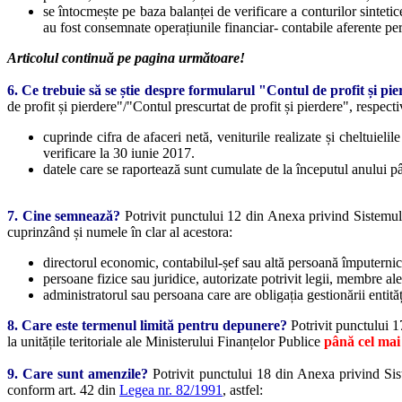
se întocmește pe baza balanței de verificare a conturilor sinteti
au fost consemnate operațiunile financiar- contabile aferente per
Articolul continuă pe pagina următoare!
6. Ce trebuie să se știe despre formularul "Contul de profit și p
de profit și pierdere"/"Contul prescurtat de profit și pierdere", respectiv
cuprinde cifra de afaceri netă, veniturile realizate și cheltuielil
verificare la 30 iunie 2017.
datele care se raportează sunt cumulate de la începutul anului pân
7. Cine semnează?
Potrivit punctului 12 din Anexa privind Sistemul 
cuprinzând și numele în clar al acestora:
directorul economic, contabilul-șef sau altă persoană împuternici
persoane fizice sau juridice, autorizate potrivit legii, membre
administratorul sau persoana care are obligația gestionării entităț
8. Care este termenul limită pentru depunere?
Potrivit punctului 
la unitățile teritoriale ale Ministerului Finanțelor Publice
până cel mai
9. Care sunt amenzile?
Potrivit punctului 18 din Anexa privind Sis
conform art. 42 din
Legea nr. 82/1991
, astfel: