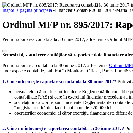
Înapoi la pagina principală
•
Financiar-Contabil
•
26 iul. 2017
•
Maria Bă
Ordinul MFP nr. 895/2017: Rapor
Pentru raportarea contabilă la 30 iunie 2017, a fost emis Ordinul MFP
Semestrial, statul cere entităţilor să raporteze date financiare afe
Pentru raportarea contabilă la 30 iunie 2017, a fost emis
Ordinul MFP
unor aspecte contabile, publicat în Monitorul Oficial, Partea I nr. 463
1. Cine întocmeşte raportarea contabilă la 30 iunie 2017?
Potrivit 
persoanelor cărora le sunt incidente Reglementările contabile pri
contabilitate RAS) și care în exercițiul financiar precedent au în
societăților cărora le sunt incidente Reglementările contabi
înregistrat o cifră de afaceri mai mare de 220.000 lei.
operatorilor economici al căror exercițiu financiar este diferit de
2. Cine nu întocmeşte raportarea contabilă la 30 iunie 2017?
Potr