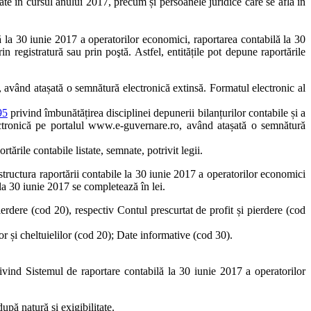
nțate în cursul anului 2017, precum și persoanele juridice care se află în
 la 30 iunie 2017 a operatorilor economici, raportarea contabilă la 30
n registratură sau prin poştă. Astfel, entitățile pot depune raportările
o, având atașată o semnătură electronică extinsă. Formatul electronic al
95
privind îmbunătățirea disciplinei depunerii bilanțurilor contabile și a
lectronică pe portalul www.e-guvernare.ro, având atașată o semnătură
tările contabile listate, semnate, potrivit legii.
tructura raportării contabile la 30 iunie 2017 a operatorilor economici
 la 30 iunie 2017 se completează în lei.
pierdere (cod 20), respectiv Contul prescurtat de profit și pierdere (cod
ilor și cheltuielilor (cod 20); Date informative (cod 30).
vind Sistemul de raportare contabilă la 30 iunie 2017 a operatorilor
după natură și exigibilitate.