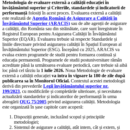
Metodologia de evaluare externă a calității educației în
învățământul superior și Criteriile, standardele și indicatorii de
performanță
folosiți în acest proces. Evaluarea externă a calității
este realizată de
Agenția Română de Asigurare a Calității în
Învățământul Superior (ARACIS)
sau de alte agenții de asigurare
a calității, din România sau din străinătate, care sunt înregistrate în
Registrul European pentru Asigurarea Calității în Învățământul
Superior (EQAR). Evaluarea trebuie să respecte Standardele și
liniile directoare privind asigurarea calității în Spațiul European al
Învățământului Superior (ESG). Începând cu 2025, ARACIS va
evalua extern programele de studii pentru formarea continuă și
educația permanentă. Programele de studii postuniversitare rămân
acreditate până la următoarea evaluare periodică, care trebuie să aibă
loc până cel târziu la
1 iulie 2026.
Noua Metodologie de evaluare
externă a calității educației
va intra în vigoare la 180 de zile după
publicarea sa în Monitorul Oficial.
Contextul acestei metodologii
derivă din prevederile
Legii învățământului superior nr.
199/2023
, cu modificările și completările ulterioare, și necesitatea
actualizării standardelor și indicatorilor de performanță în urma
abrogării
OUG 75/2005
privind asigurarea calității. Metodologia
este organizată în șase capitole care acoperă:
Dispoziții generale, incluzând scopul și principiile
metodologiei;
Sistemul de asigurare a calității, atât intern, cât și extern, și