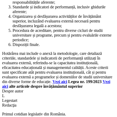
responsabilitățile aferente;
Standarde și indicatori de performanță, inclusiv ghidurile
aferente;
Organizarea și desfășurarea activităților de învățământ
superior, incluzând evaluarea externă necesară pentru
desfășurarea legală a acestora;
Procedura de acreditare, pentru diverse cicluri de studii
universitare și programe, precum și pentru evaluările externe
periodice;
Dispoziții finale.
Hotărârea mai include o anexă la metodologie, care detaliază
criteriile, standardele și indicatorii de performanță utilizați în
evaluarea externă, referindu-se la capacitatea instituțională,
eficacitatea educațională și managementul calității. Aceste criterii
sunt specificate atât pentru evaluarea instituțională, cât și pentru
evaluarea externă a programelor și domeniilor de studii universitare
din diverse forme de educație.
Vezi aici
Legea nr. 199/2023
Vezi
aici
alte articole despre învățământul superior
Despre autor
L
Legestart
Redacţia
Primul cotidian legislativ din România.