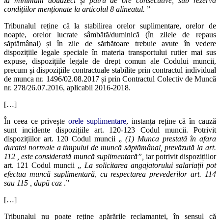
la minimum douăzeci și patru de ore consecutive, sub rezerva
condițiilor menționate la articolul 8 alineatul.
”
Tribunalul reține că la stabilirea orelor suplimentare, orelor de
noapte, orelor lucrate sâmbătă/duminică (în zilele de repaus
săptămânal) și în zile de sărbătoare trebuie avute în vedere
dispozițiile legale speciale în materia transportului rutier mai sus
expuse, dispozițiile legale de drept comun ale Codului muncii,
precum și dispozițiile contractuale stabilite prin contractul individual
de munca nr. 1496/02.08.2017 și prin Contractul Colectiv de Muncă
nr. 278/26.07.2016, aplicabil 2016-2018.
[…]
În ceea ce privește
orele suplimentare
, instanța reține că în cauză
sunt incidente dispozițiile art. 120-123 Codul muncii. Potrivit
dispozițiilor art. 120 Codul muncii „
(1) Munca prestată în afara
duratei normale a timpului de muncă săptămânal, prevăzută la art.
112 , este considerată muncă suplimentară”,
iar potrivit dispozițiilor
art. 121 Codul muncii „
La solicitarea angajatorului salariații pot
efectua muncă suplimentară, cu respectarea prevederilor art. 114
sau 115 , după caz
.”
[…]
Tribunalul nu poate reține apărările reclamantei, în sensul că