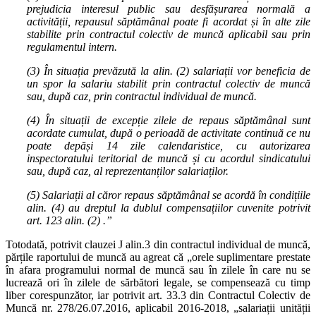
prejudicia interesul public sau desfășurarea normală a
activității, repausul săptămânal poate fi acordat și în alte zile
stabilite prin contractul colectiv de muncă aplicabil sau prin
regulamentul intern.
(3) În situația prevăzută la alin. (2) salariații vor beneficia de
un spor la salariu stabilit prin contractul colectiv de muncă
sau, după caz, prin contractul individual de muncă.
(4) În situații de excepție zilele de repaus săptămânal sunt
acordate cumulat, după o perioadă de activitate continuă ce nu
poate depăși 14 zile calendaristice, cu autorizarea
inspectoratului teritorial de muncă și cu acordul sindicatului
sau, după caz, al reprezentanților salariaților.
(5) Salariații al căror repaus săptămânal se acordă în condițiile
alin. (4) au dreptul la dublul compensațiilor cuvenite potrivit
art. 123 alin. (2) .”
Totodată, potrivit clauzei J alin.3 din contractul individual de muncă,
părțile raportului de muncă au agreat că „orele suplimentare prestate
în afara programului normal de muncă sau în zilele în care nu se
lucrează ori în zilele de sărbători legale, se compensează cu timp
liber corespunzător, iar potrivit art. 33.3 din Contractul Colectiv de
Muncă nr. 278/26.07.2016, aplicabil 2016-2018, „salariații unității