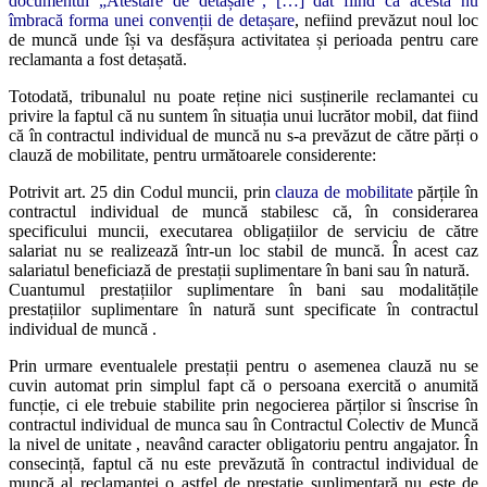
documentul „Atestare de detașare”, […] dat fiind că acesta nu
îmbracă forma unei convenții de detașare
, nefiind prevăzut noul loc
de muncă unde își va desfășura activitatea și perioada pentru care
reclamanta a fost detașată.
Totodată, tribunalul nu poate reține nici susținerile reclamantei cu
privire la faptul că nu suntem în situația unui lucrător mobil, dat fiind
că în contractul individual de muncă nu s-a prevăzut de către părți o
clauză de mobilitate, pentru următoarele considerente:
Potrivit art. 25 din Codul muncii, prin
clauza de mobilitate
părțile în
contractul individual de muncă stabilesc că, în considerarea
specificului muncii, executarea obligațiilor de serviciu de către
salariat nu se realizează într-un loc stabil de muncă. În acest caz
salariatul beneficiază de prestații suplimentare în bani sau în natură.
Cuantumul prestațiilor suplimentare în bani sau modalitățile
prestațiilor suplimentare în natură sunt specificate în contractul
individual de muncă .
Prin urmare eventualele prestații pentru o asemenea clauză nu se
cuvin automat prin simplul fapt că o persoana exercită o anumită
funcție, ci ele trebuie stabilite prin negocierea părților si înscrise în
contractul individual de munca sau în Contractul Colectiv de Muncă
la nivel de unitate , neavând caracter obligatoriu pentru angajator. În
consecință, faptul că nu este prevăzută în contractul individual de
muncă al reclamantei o astfel de prestație suplimentară nu este de