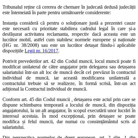
Tribunalul reține că cererea de chemare în judecată dedusă judecății
este întemeiată în parte pentru următoarele considerente:
Instanța consideră că pentru o soluționare justă a prezentei cauze
este necesară cu prioritate stabilirea cadrului legal în care și-a
desfășurat activitatea reclamanta, respectiv dacă aceasta este un
lucrător mobil, astfel cum stabilesc normele europene și naționale
(HG nr. 38/2008) sau este un lucrător detașat fiindu-i aplicabile
dispozițiile
Legii nr. 16/2017
.
Potrivit prevederilor art. 42 din Codul muncii, locul muncii poate fi
modificat unilateral de către angajator prin delegarea sau detașarea
salariatului într-un alt loc de muncă decât cel prevăzut în contractul
individual de muncă, iar această modificarea unilaterală a
contractului trebuie să se realizeze, în formă scrisă, într-un act
adițional la Contractul individual de muncă.
Conform art. 45 din Codul muncii
,
detașarea este actul prin care se
dispune schimbarea temporară a locului de muncă, din dispoziția
angajatorului, la un alt angajator, în scopul executării unor lucrări în
interesul acestuia. În mod excepțional, prin detașare se poate
modifica și felul muncii, dar numai cu consimțământul scris al
salariatului.
Din perspectiva normelor de drept european, art. 2 alin. 1 din