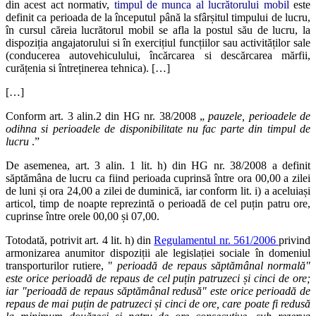
din acest act normativ,
timpul de munca al lucrătorului mobil
este
definit ca perioada de la începutul până la sfârșitul timpului de lucru,
în cursul căreia lucrătorul mobil se afla la postul său de lucru, la
dispoziția angajatorului si în exercițiul funcțiilor sau activităților sale
(conducerea autovehiculului, încărcarea si descărcarea mărfii,
curățenia si întreținerea tehnica). […]
[…]
Conform art. 3 alin.2 din HG nr. 38/2008 „
pauzele, perioadele de
odihna si perioadele de disponibilitate nu fac parte din timpul de
lucru
.”
De asemenea, art. 3 alin. 1 lit. h) din HG nr. 38/2008 a definit
săptămâna de lucru ca fiind perioada cuprinsă între ora 00,00 a zilei
de luni și ora 24,00 a zilei de duminică, iar conform lit. i) a aceluiași
articol, timp de noapte reprezintă o perioadă de cel puțin patru ore,
cuprinse între orele 00,00 și 07,00.
Totodată, potrivit art. 4 lit. h) din
Regulamentul nr. 561/2006
privind
armonizarea anumitor dispoziții ale legislației sociale în domeniul
transporturilor rutiere, "
perioadă de repaus săptămânal normală"
este orice perioadă de repaus de cel puțin patruzeci și cinci de ore;
iar "perioadă de repaus săptămânal redusă" este orice perioadă de
repaus de mai puțin de patruzeci și cinci de ore, care poate fi redusă