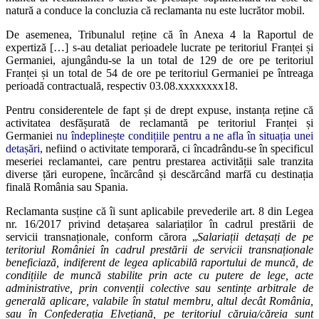
natură a conduce la concluzia că reclamanta nu este lucrător mobil.
De asemenea, Tribunalul reține că în Anexa 4 la Raportul de
expertiză […] s-au detaliat perioadele lucrate pe teritoriul Franței și
Germaniei, ajungându-se la un total de 129 de ore pe teritoriul
Franței și un total de 54 de ore pe teritoriul Germaniei pe întreaga
perioadă contractuală, respectiv 03.08.xxxxxxxx18.
Pentru considerentele de fapt și de drept expuse, instanța reține că
activitatea desfășurată de reclamantă pe teritoriul Franței și
Germaniei
nu îndeplinește condițiile pentru a ne afla în situația unei
detașări,
nefiind o activitate temporară, ci încadrându-se în specificul
meseriei reclamantei, care pentru prestarea activității sale tranzita
diverse țări europene, încărcând și descărcând marfă cu destinația
finală România sau Spania.
Reclamanta susține că îi sunt aplicabile prevederile art. 8 din Legea
nr. 16/2017 privind detașarea salariaților în cadrul prestării de
servicii transnaționale, conform cărora „
Salariații detașați de pe
teritoriul României în cadrul prestării de servicii transnaționale
beneficiază, indiferent de legea aplicabilă raportului de muncă, de
condițiile de muncă stabilite prin acte cu putere de lege, acte
administrative, prin convenții colective sau sentințe arbitrale de
generală aplicare, valabile în statul membru, altul decât România,
sau în Confederația Elvețiană, pe teritoriul căruia/căreia sunt