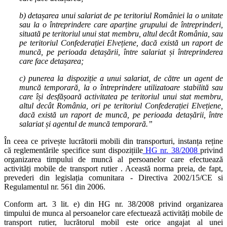
b)
detașarea unui salariat de pe teritoriul României la o unitate
sau la o întreprindere care aparține grupului de întreprinderi,
situată pe teritoriul unui stat membru, altul decât România, sau
pe teritoriul Confederației Elvețiene, dacă există un raport de
muncă, pe perioada detașării, între salariat și întreprinderea
care face detașarea;
c)
punerea la dispoziție a unui salariat, de către un agent de
muncă temporară, la o întreprindere utilizatoare stabilită sau
care își desfășoară activitatea pe teritoriul unui stat membru,
altul decât România, ori pe teritoriul Confederației Elvețiene,
dacă există un raport de muncă, pe perioada detașării, între
salariat și agentul de muncă temporară.”
În ceea ce privește lucrătorii mobili din transporturi, instanța reține
că reglementările specifice sunt dispozițiile
HG nr. 38/2008
privind
organizarea timpului de muncă al persoanelor care efectuează
activități mobile de transport rutier . Această norma preia, de fapt,
prevederi din legislația comunitara - Directiva 2002/15/CE si
Regulamentul nr. 561 din 2006.
Conform art. 3 lit. e) din HG nr. 38/2008 privind organizarea
timpului de munca al persoanelor care efectuează activități mobile de
transport rutier, lucrătorul mobil este orice angajat al unei