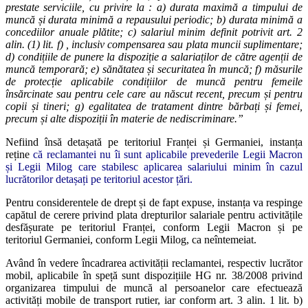
prestate serviciile, cu privire la : a) durata maximă a timpului de
muncă și durata minimă a repausului periodic; b) durata minimă a
concediilor anuale plătite; c) salariul minim definit potrivit art. 2
alin. (1) lit. f) , inclusiv compensarea sau plata muncii suplimentare;
d) condițiile de punere la dispoziție a salariaților de către agenții de
muncă temporară; e) sănătatea și securitatea în muncă; f) măsurile
de protecție aplicabile condițiilor de muncă pentru femeile
însărcinate sau pentru cele care au născut recent, precum și pentru
copii și tineri; g) egalitatea de tratament dintre bărbați și femei,
precum și alte dispoziții în materie de nediscriminare.”
Nefiind însă detașată pe teritoriul Franței și Germaniei, instanța
reține
că reclamantei nu îi sunt aplicabile prevederile Legii Macron
și Legii Milog care stabilesc aplicarea salariului minim în cazul
lucrătorilor detașați pe teritoriul acestor țări.
Pentru considerentele de drept și de fapt expuse, instanța va respinge
capătul de cerere privind plata drepturilor salariale pentru activitățile
desfășurate pe teritoriul Franței, conform Legii Macron și pe
teritoriul Germaniei, conform Legii Milog, ca neîntemeiat.
Având în vedere încadrarea activității reclamantei, respectiv lucrător
mobil, aplicabile în speță sunt dispozițiile HG nr. 38/2008 privind
organizarea timpului de muncă al persoanelor care efectuează
activități mobile de transport rutier, iar conform art. 3 alin. 1 lit. b)