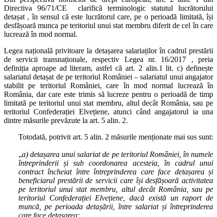
Directiva 96/71/CE clarifică terminologic statutul lucrătorului
detașat , în sensul că este lucrătorul care, pe o perioadă limitată, își
desfășoară munca pe teritoriul unui stat membru diferit de cel în care
lucrează în mod normal.
Legea națională privitoare la detașarea salariaților în cadrul prestării
de servicii transnaționale, respectiv Legea nr. 16/2017 , preia
definiția aproape ad literam, astfel că art. 2 alin.1 lit. c) definește
salariatul detașat de pe teritoriul României – salariatul unui angajator
stabilit pe teritoriul României, care în mod normal lucrează în
România, dar care este trimis să lucreze pentru o perioadă de timp
limitată pe teritoriul unui stat membru, altul decât România, sau pe
teritoriul Confederației Elvețiene, atunci când angajatorul ia una
dintre măsurile prevăzute la art. 5 alin. 2.
Totodată, potrivit art. 5 alin. 2 măsurile menționate mai sus sunt:
„
a)
detașarea unui salariat de pe teritoriul României, în numele
întreprinderii și sub coordonarea acesteia, în cadrul unui
contract încheiat între întreprinderea care face detașarea și
beneficiarul prestării de servicii care își desfășoară activitatea
pe teritoriul unui stat membru, altul decât România, sau pe
teritoriul Confederației Elvețiene, dacă există un raport de
muncă, pe perioada detașării, între salariat și întreprinderea
care face detașarea;