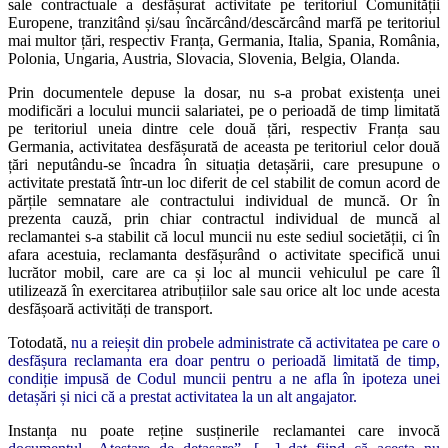
sale contractuale a desfășurat activitate pe teritoriul Comunității
Europene, tranzitând și/sau încărcând/descărcând marfă pe teritoriul
mai multor țări, respectiv Franța, Germania, Italia, Spania, România,
Polonia, Ungaria, Austria, Slovacia, Slovenia, Belgia, Olanda.
Prin documentele depuse la dosar, nu s-a probat existența unei
modificări a locului muncii salariatei, pe o perioadă de timp limitată
pe teritoriul uneia dintre cele două țări, respectiv Franța sau
Germania, activitatea desfășurată de aceasta pe teritoriul celor două
țări neputându-se încadra în situația detașării, care presupune o
activitate prestată într-un loc diferit de cel stabilit de comun acord de
părțile semnatare ale contractului individual de muncă. Or în
prezenta cauză, prin chiar contractul individual de muncă al
reclamantei s-a stabilit că locul muncii nu este sediul societății, ci în
afara acestuia, reclamanta desfășurând o activitate specifică unui
lucrător mobil, care are ca și loc al muncii vehiculul pe care îl
utilizează în exercitarea atribuțiilor sale sau orice alt loc unde acesta
desfășoară activități de transport.
Totodată,
nu a reieșit din probele administrate că activitatea pe care o
desfășura reclamanta era doar pentru o perioadă limitată de timp,
condiție impusă de Codul muncii pentru a ne afla în ipoteza unei
detașări și nici că a prestat activitatea la un alt angajator.
Instanța nu poate reține susținerile reclamantei care invocă