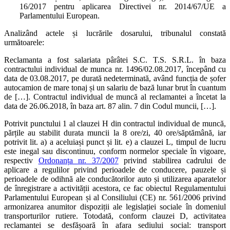
16/2017 pentru aplicarea Directivei nr. 2014/67/UE a
Parlamentului European.
Analizând actele și lucrările dosarului, tribunalul constată
următoarele:
Reclamanta a fost salariata pârâtei S.C. T.S. S.R.L. în baza
contractului individual de munca nr. 1496/02.08.2017, începând cu
data de 03.08.2017, pe durată nedeterminată, având funcția de șofer
autocamion de mare tonaj și un salariu de bază lunar brut în cuantum
de […]. Contractul individual de muncă al reclamantei a încetat la
data de 26.06.2018, în baza art. 87 alin. 7 din Codul muncii, […].
Potrivit punctului 1 al clauzei H din contractul individual de muncă,
părțile au stabilit durata muncii la 8 ore/zi, 40 ore/săptămână, iar
potrivit lit. a) a aceluiași punct și lit. e) a clauzei L, timpul de lucru
este inegal sau discontinuu, conform normelor speciale în vigoare,
respectiv
Ordonanța nr. 37/2007
privind stabilirea cadrului de
aplicare a regulilor privind perioadele de conducere, pauzele și
perioadele de odihnă ale conducătorilor auto și utilizarea aparatelor
de înregistrare a activității acestora, ce fac obiectul Regulamentului
Parlamentului European și al Consiliului (CE) nr. 561/2006 privind
armonizarea anumitor dispoziții ale legislației sociale în domeniul
transporturilor rutiere. Totodată, conform clauzei D, activitatea
reclamantei se desfășoară în afara sediului social: transport