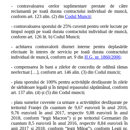
- contravaloarea orelor suplimentare prestate de către
reclamantă pe toată durata contractului individual de muncă,
conform art. 123 alin. (2) din
Codul Muncii
;
- contravaloarea sporului de 25% cuvenit pentru orele lucrate pe
timpul nopții pe toată durata contractului individual de muncă,
conform art. 126 lit. b) Codul Muncii;
- achitarea contravalorii diurnei interne pentru deplasările
efectuate în interes de serviciu pe toată durata contractului
individual de muncă, conform art. 9 din
H.G. nr. 1860/2006;
- compensarea în bani a zilelor de concediu de odihnă rămas
neefectuat […], conform art. 146 alin. (3) din Codul muncii;
- plata sporului de 100% pentru activitățile desfășurate în zilele
de sărbătoare legală și în timpul repausului săptămânal, conform
art. 137 alin. (4) și (5) din Codul muncii;
- plata sumelor cuvenite ca urmare a activităților desfășurate pe
teritoriul Franței (în cuantum de 9,67 euro/oră în anul 2016,
9,76 euro/oră în anul 2017, respectiv 9,88 euro/oră în anul
2018, conform “legii Macron”) și pe teritoriul Germaniei (în
cuantum 8,5 euro/oră în anul 2016, respectiv 8,84 euro/oră în
anii 2017 și 2018, conform “legii Milog”), conform Legii nr.