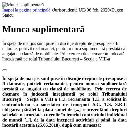
Înapoi la pagina principală
•
Jurisprudenţă UE
•
06 feb. 2020
•
Eugen
Staicu
Munca suplimentară
În speţa de mai jos sunt puse în discuţie drepturile presupuse a fi
datorate, potrivit reclamantei, pentru munca suplimentară prestată ca
angajat cu clauză de mobilitate. Prin cererea de chemare în judecată
înregistrată pe rolul Tribunalului București – Secția a VIII-a
În speţa de mai jos sunt puse în discuţie drepturile presupuse a
fi datorate, potrivit reclamantei, pentru munca suplimentară
prestată ca angajat cu clauză de mobilitate. Prin cererea de
chemare în judecată înregistrată pe rolul Tribunalului
București – Secția a VIII-a [...], reclamanta T.E. a solicitat în
contradictoriu cu societatea de transport S.C. T.S. S.R.L
obligarea pârâtei la plata sumei de [...] reprezentând drepturi
salariale neacordate, cuvenite în temeiul contractului individual
de muncă [...], de la data începerii activității și până la data
încetării acestuia (25.06.2018), după cum urmează: