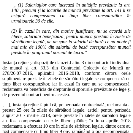
„ (1) Salariaților care lucrează în unitățile prevăzute la art.
140 , precum și la locurile de muncă prevăzute la art. 141 li se
asigură compensarea cu timp liber corespunzător în
următoarele 30 de zile.
(2) În cazul în care, din motive justificate, nu se acordă zile
libere, salariații beneficiază, pentru munca prestată în zilele de
sărbătoare legală, de un spor la salariul de bază ce nu poate fi
mai mic de 100% din salariul de bază corespunzător muncii
prestate în programul normal de lucru.”
Instanța reține și dispozițiile clauzei J alin. 3 din contractul individual
de muncă și art. 33.3 din Contractul Colectiv de Muncă nr.
278/26.07.2016, aplicabil 2016-2018, conform cărora orele
suplimentare prestate în zilele de sărbători legale se compensează cu
timp liber corespunzător, iar în cazul în care nu se compensează,
reclamanta va beneficia de drepturile și sporurile prevăzute de lege și
de prezentul contract pentru acestea.
[…], instanța reține faptul că, pe perioada contractuală, reclamanta a
prestat 25 ore în zilele de sărbători legale, astfel: pentru perioada
august 2017-martie 2018, orele prestate în zilele de sărbători legale
au fost compensate cu zile libere plătite; în luna aprilie 2018
reclamanta a efectuat 10 ore în zile de sărbători legale, dintre care au
fost compensate cu timp liber 9 ore, rămânând o oră necompensată,