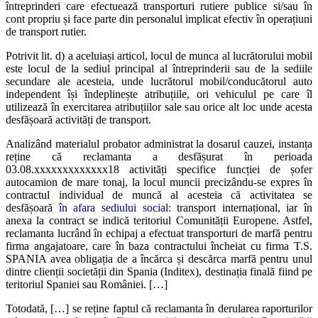
întreprinderi care efectuează transporturi rutiere publice si/sau în
cont propriu și face parte din personalul implicat efectiv în operațiuni
de transport rutier.
Potrivit lit. d) a aceluiași articol, locul de munca al lucrătorului mobil
este locul de la sediul principal al întreprinderii sau de la sediile
secundare ale acesteia, unde lucrătorul mobil/conducătorul auto
independent își îndeplinește atribuțiile, ori vehiculul pe care îl
utilizează în exercitarea atribuțiilor sale sau orice alt loc unde acesta
desfășoară activități de transport.
Analizând materialul probator administrat la dosarul cauzei, instanța
reține că reclamanta a desfășurat în perioada
03.08.xxxxxxxxxxxxx18 activități specifice funcției de șofer
autocamion de mare tonaj, la locul muncii precizându-se expres în
contractul individual de muncă al acesteia că activitatea se
desfășoară
în afara sediului social:
transport internațional, iar în
anexa la contract se indică teritoriul Comunității Europene. Astfel,
reclamanta lucrând în echipaj a efectuat transporturi de marfă pentru
firma angajatoare, care în baza contractului încheiat cu firma T.S.
SPANIA avea obligația de a încărca și descărca marfă pentru unul
dintre clienții societății din Spania (Inditex), destinația finală fiind pe
teritoriul Spaniei sau României. […]
Totodată, […] se reține faptul că reclamanta în derularea raporturilor