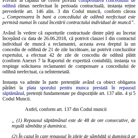
Privitor la capătul de cerere privind
compensarea concediului de
odihnă
rămas neefectuat în perioada contractuală, instanța reține
prevederile art. 146 alin. 3 din Codul muncii, conform cărora
„
Compensarea în bani a concediului de odihnă neefectuat este
permisă numai în cazul încetării contractului individual de muncă”.
Având în vedere că raporturile contractuale dintre părți au încetat
începând cu data de 26.06.2018, că potrivit clauzei I din contractul
individual de muncă a reclamantei, aceasta avea dreptul la un
concediu de odihnă de 21 de zile lucrătoare, iar potrivit concluziilor
expertului, a efectuat 42 de zile de concediu de odihnă plătit
(conform Anexei 7 la Raportul de expertiză contabilă), instanța va
respinge solicitarea reclamantei de compensare a concediului de
odihnă neefectuat, ca neîntemeiată.
Instanța va admite în parte pretențiile având ca obiect obligarea
pârâtei la
plata sporului pentru munca prestată în repausul
săptămânal
, pretenții fundamentate pe dispozițiile art. 137 alin. 4 și 5
Codul Muncii.
Astfel, conform art. 137 din Codul muncii
„ (1) Repausul săptămânal este de 48 de ore consecutive, de
regulă sâmbăta și duminica.
(2) În cazul în care repausul în zilele de sâmbătă și duminică ar