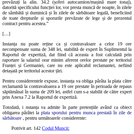
prevăzuți la alin. 34.2 (șoferi autocamion/mașină mare tonaj),
datorită specificului funcției lor, vor presta muncă de noapte, în zilele
de sâmbătă și duminică și în zilele de sărbătoare legală, beneficiind
de toate drepturile și sporurile prevăzute de lege și de prezentul
contract pentru acestea.”
[…]
Instanța nu poate reține ca și contravaloare a celor 19 ore
necompensate suma de 348 lei, stabilită de expert în Suplimentul la
Raportul de expertiză, dat fiind că aceasta a fost calculată prin
raportare la salariul orar minim aferent orelor prestate pe teritoriul
Franței și Germaniei, care nu este aplicabil reclamantei, nefiind
detașată pe teritoriul acestor țări.
Pentru considerentele expuse, instanța va obliga pârâta la plata către
reclamantă la contravaloarea a 19 ore prestate în perioada de repaus
săptămânal în suma de 209 lei, astfel cum s-a stabilit de către expert
prin Anexa 7.2 la Raportul de expertiză.
Totodată, i nstanța va admite în parte pretențiile având ca obiect
obligarea pârâtei la
plata sporului pentru munca prestată în zile de
sărbătoare
, pentru următoarele considerente:
Potrivit art. 142
Codul Muncii: