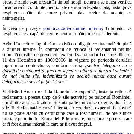
prestate zilnic s-au prestat în timpul nopții, pentru a se putea verifica
încadrarea în condițiile menționate de norma legală citată, instanța va
respinge capătul de cerere privind plata orelor de noapte, ca
neîntemeiat.
În ceea ce privește
contravaloarea diurnei interne,
Tribunalul va
respinge acest capăt de cerere pentru următoarele considerente:
Având în vedere faptul că nu există o obligație contractuală de plată
a diurnei interne, în contractul de muncă al reclamantei nefiind
stipulată o astfel de prevedere, expertul s-a raportat la dispozițiile art.
11 din Hotărârea nr. 1860/2006, în vigoare pe perioada derulării
raporturilor contractuale, conform cărora „
p
entru delegarea cu o
durată de o singură zi, precum și pentru ultima zi, în cazul delegării
de mai multe zile, indemnizația se acordă numai dacă durata
delegării este de cel puțin 12 ore.”
Verificând Anexa nr. 1 la Raportul de expertiză, instanța reține că
reclamanta a prestat timp de 9 zile activități pe teritoriul României,
dar dintre acestea 6 zile reprezintă parte din curse externe, doar în 3
zile fiind efectuată o cursă internă, iar concluzia expertului a fost că
nu se poate stabili cu certitudine care a fost numărul de ore zilnice
prestate pe teritoriul României. Prin urmare, nu se poate preciza care
ar fi fost diurna internă la care ar fi avut dreptul.