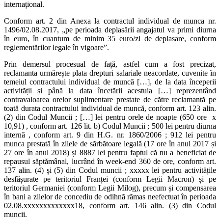
internațional.
Conform art. 2 din Anexa la contractul individual de munca nr.
1496/02.08.2017, „pe perioada deplasării angajatul va primi diurna
în euro, în cuantum de minim 35 euro/zi de deplasare, conform
reglementărilor legale în vigoare”.
Prin demersul procesual de față, astfel cum a fost precizat,
reclamanta urmărește plata drepturi salariale neacordate, cuvenite în
temeiul contractului individual de muncă […], de la data începerii
activității și până la data încetării acestuia […] reprezentând
contravaloarea orelor suplimentare prestate de către reclamantă pe
toată durata contractului individual de muncă, conform art. 123 alin.
(2) din Codul Muncii ; […] lei pentru orele de noapte (650 ore x
10,91) , conform art. 126 lit. b) Codul Muncii ; 500 lei pentru diurna
internă , conform art. 9 din H.G. nr. 1860/2006 ; 912 lei pentru
munca prestată în zilele de sărbătoare legală (17 ore în anul 2017 și
27 ore în anul 2018) și 8887 lei pentru faptul că nu a beneficiat de
repausul săptămânal, lucrând în week-end 360 de ore, conform art.
137 alin. (4) și (5) din Codul muncii ; xxxxx lei pentru activitățile
desfășurate pe teritoriul Franței (conform Legii Macron) și pe
teritoriul Germaniei (conform Legii Milog), precum și compensarea
în bani a zilelor de concediu de odihnă rămas neefectuat în perioada
02.08.xxxxxxxxxxxxx18, conform art. 146 alin. (3) din Codul
muncii.