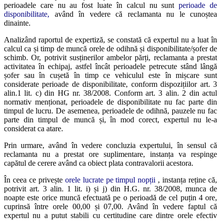
perioadele care nu au fost luate în calcul nu sunt
perioade de
disponibilitate,
având în vedere că reclamanta nu le cunoștea
dinainte.
Analizând raportul de expertiză, se constată că expertul nu a luat în
calcul ca și timp de muncă orele de odihnă și disponibilitate/șofer de
schimb. Or, potrivit susținerilor ambelor părți, reclamanta a prestat
activitatea în echipaj, astfel încât perioadele petrecute stând lângă
șofer sau în cușetă în timp ce vehiculul este în mișcare sunt
considerate perioade de disponibilitate, conform dispozițiilor art. 3
alin.1 lit. c) din HG nr. 38/2008. Conform art. 3 alin. 2 din actul
normativ menționat, perioadele de disponibilitate nu fac parte din
timpul de lucru. De asemenea, perioadele de odihnă, pauzele nu fac
parte din timpul de muncă și, în mod corect, expertul nu le-a
considerat ca atare.
Prin urmare, având în vedere concluzia expertului, în sensul că
reclamanta nu a prestat ore suplimentare, instanța va respinge
capătul de cerere având ca obiect plata contravalorii acestora.
În ceea ce privește
orele lucrate pe timpul nopții
, instanța reține că,
potrivit art. 3 alin. 1 lit. i) și j) din H.G. nr. 38/2008, munca de
noapte este orice muncă efectuată pe o perioadă de cel puțin 4 ore,
cuprinsă între orele 00,00 și 07,00. Având în vedere faptul că
expertul nu a putut stabili cu certitudine care dintre orele efectiv