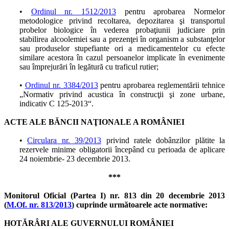
•
Ordinul nr. 1512/2013
pentru aprobarea Normelor
metodologice privind recoltarea, depozitarea şi transportul
probelor biologice în vederea probaţiunii judiciare prin
stabilirea alcoolemiei sau a prezenţei în organism a substanţelor
sau produselor stupefiante ori a medicamentelor cu efecte
similare acestora în cazul persoanelor implicate în evenimente
sau împrejurări în legătură cu traficul rutier;
•
Ordinul nr. 3384/2013
pentru aprobarea reglementării tehnice
„Normativ privind acustica în construcţii şi zone urbane,
indicativ C 125-2013“.
ACTE ALE BĂNCII NAŢIONALE A ROMÂNIEI
•
Circulara nr. 39/2013
privind ratele dobânzilor plătite la
rezervele minime obligatorii începând cu perioada de aplicare
24 noiembrie- 23 decembrie 2013.
***
Monitorul Oficial (Partea I) nr. 813 din 20 decembrie 2013
(
M.Of. nr. 813/2013
) cuprinde următoarele acte normative:
HOTĂRÂRI ALE GUVERNULUI ROMÂNIEI