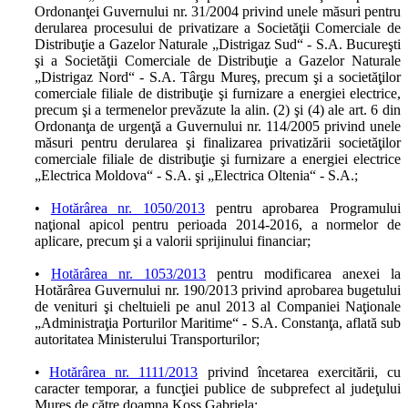
Ordonanţei Guvernului nr. 31/2004 privind unele măsuri pentru
derularea procesului de privatizare a Societăţii Comerciale de
Distribuţie a Gazelor Naturale „Distrigaz Sud“ - S.A. Bucureşti
şi a Societăţii Comerciale de Distribuţie a Gazelor Naturale
„Distrigaz Nord“ - S.A. Târgu Mureş, precum şi a societăţilor
comerciale filiale de distribuţie şi furnizare a energiei electrice,
precum şi a termenelor prevăzute la alin. (2) şi (4) ale art. 6 din
Ordonanţa de urgenţă a Guvernului nr. 114/2005 privind unele
măsuri pentru derularea şi finalizarea privatizării societăţilor
comerciale filiale de distribuţie şi furnizare a energiei electrice
„Electrica Moldova“ - S.A. şi „Electrica Oltenia“ - S.A.;
•
Hotărârea nr. 1050/2013
pentru aprobarea Programului
naţional apicol pentru perioada 2014-2016, a normelor de
aplicare, precum şi a valorii sprijinului financiar;
•
Hotărârea nr. 1053/2013
pentru modificarea anexei la
Hotărârea Guvernului nr. 190/2013 privind aprobarea bugetului
de venituri şi cheltuieli pe anul 2013 al Companiei Naţionale
„Administraţia Porturilor Maritime“ - S.A. Constanţa, aflată sub
autoritatea Ministerului Transporturilor;
•
Hotărârea nr. 1111/2013
privind încetarea exercitării, cu
caracter temporar, a funcţiei publice de subprefect al judeţului
Mureş de către doamna Koss Gabriela;