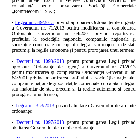
privind unele măsuri în vederea contractării serviciilor de
consultanţă pentru privatizarea Societăţii Comerciale
„Romtelecom“ - S.A.;
•
Legea nr. 349/2013
privind aprobarea Ordonanţei de urgenţă
a Guvernului nr. 71/2013 pentru modificarea şi completarea
Ordonanţei Guvernului nr. 64/2001 privind repartizarea
profitului la societăţile naţionale, companiile naţionale şi
societăţile comerciale cu capital integral sau majoritar de stat,
precum şi la regiile autonome şi pentru prorogarea unui termen;
•
Decretul nr. 1093/2013
pentru promulgarea Legii privind
aprobarea Ordonanţei de urgenţă a Guvernului nr. 71/2013
pentru modificarea şi completarea Ordonanţei Guvernului nr.
64/2001 privind repartizarea profitului la societăţile naţionale,
companiile naţionale şi societăţile comerciale cu capital integral
sau majoritar de stat, precum şi la regiile autonome şi pentru
prorogarea unui termen;
•
Legea nr. 353/2013
privind abilitarea Guvernului de a emite
ordonanţe;
•
Decretul nr. 1097/2013
pentru promulgarea Legii privind
abilitarea Guvernului de a emite ordonanţe;