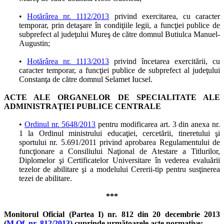
•
Hotărârea nr. 1112/2013
privind exercitarea, cu caracter
temporar, prin detaşare în condiţiile legii, a funcţiei publice de
subprefect al judeţului Mureş de către domnul Butiulca Manuel-
Augustin;
•
Hotărârea nr. 1113/2013
privind încetarea exercitării, cu
caracter temporar, a funcţiei publice de subprefect al judeţului
Constanţa de către domnul Selamet Iucsel.
ACTE ALE ORGANELOR DE SPECIALITATE ALE
ADMINISTRAŢIEI PUBLICE CENTRALE
•
Ordinul nr. 5648/2013
pentru modificarea art. 3 din anexa nr.
1 la Ordinul ministrului educaţiei, cercetării, tineretului şi
sportului nr. 5.691/2011 privind aprobarea Regulamentului de
funcţionare a Consiliului Naţional de Atestare a Titlurilor,
Diplomelor şi Certificatelor Universitare în vederea evaluării
tezelor de abilitare şi a modelului Cererii-tip pentru susţinerea
tezei de abilitare.
***
Monitorul Oficial (Partea I) nr. 812 din 20 decembrie 2013
(
M.Of. nr. 812/2013
) cuprinde următoarele acte normative: