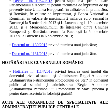
•
Decretul nr. 1084/2013
pentru supunerea spre ratificare
Parlamentului a Acordului pentru facilitatea de împrumut de tip
preventiv între Uniunea Europeană, în calitate de Împrumutător,
şi România, în calitate de Împrumutat, şi Banca Naţională a
României, în valoare de maximum 2 miliarde euro, semnat la
Bucureşti la 5 noiembrie 2013 şi la Luxemburg la 19 noiembrie
2013, şi a Memorandumului de înţelegere dintre Uniunea
Europeană şi România, semnat la Bucureşti la 5 noiembrie
2013 şi la Bruxelles la 6 noiembrie 2013;
•
Decretul nr. 1130/2013
privind numirea unui judecător;
•
Decretul nr. 1131/2013
privind numirea unui judecător.
HOTĂRÂRI ALE GUVERNULUI ROMÂNIEI
•
Hotărârea nr. 1114/2013
privind trecerea unui imobil din
domeniul privat al statului şi administrarea Regiei Autonome
„Administraţia Patrimoniului Protocolului de Stat“ în domeniul
public al statului şi administrarea Regiei Autonome
„Administraţia Patrimoniului Protocolului de Stat“, precum şi
pentru darea acestuia în folosinţă gratuită.
ACTE ALE ORGANELOR DE SPECIALITATE ALE
ADMINISTRAŢIEI PUBLICE CENTRALE