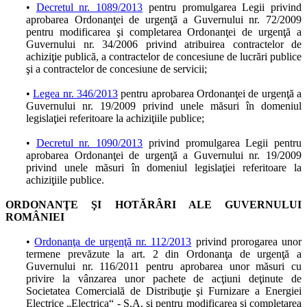
•
Decretul nr. 1089/2013
pentru promulgarea Legii privind
aprobarea Ordonanţei de urgenţă a Guvernului nr. 72/2009
pentru modificarea şi completarea Ordonanţei de urgenţă a
Guvernului nr. 34/2006 privind atribuirea contractelor de
achiziţie publică, a contractelor de concesiune de lucrări publice
şi a contractelor de concesiune de servicii;
•
Legea nr. 346/2013
pentru aprobarea Ordonanţei de urgenţă a
Guvernului nr. 19/2009 privind unele măsuri în domeniul
legislaţiei referitoare la achiziţiile publice;
•
Decretul nr. 1090/2013
privind promulgarea Legii pentru
aprobarea Ordonanţei de urgenţă a Guvernului nr. 19/2009
privind unele măsuri în domeniul legislaţiei referitoare la
achiziţiile publice.
ORDONANŢE ŞI HOTĂRÂRI ALE GUVERNULUI
ROMÂNIEI
•
Ordonanţa de urgenţă nr. 112/2013
privind prorogarea unor
termene prevăzute la art. 2 din Ordonanţa de urgenţă a
Guvernului nr. 116/2011 pentru aprobarea unor măsuri cu
privire la vânzarea unor pachete de acţiuni deţinute de
Societatea Comercială de Distribuţie şi Furnizare a Energiei
Electrice „Electrica“ - S.A. şi pentru modificarea şi completarea