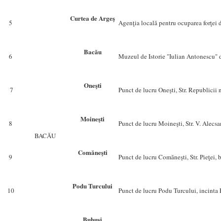
Curtea de Argeş
5
Agenţia locală pentru ocuparea forţei 
Bacău
6
Muzeul de Istorie "Iulian Antonescu" d
Oneşti
7
Punct de lucru Oneşti, Str. Republicii n
Moineşti
8
Punct de lucru Moineşti, Str. V. Alecsa
BACĂU
Comăneşti
9
Punct de lucru Comăneşti, Str. Pieţei, b
Podu Turcului
10
Punct de lucru Podu Turcului, incinta
Buhuşi