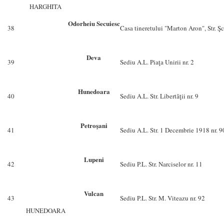
HARGHITA
Odorheiu Secuiesc
38
Casa tineretului "Marton Aron", Str. Şc
Deva
39
Sediu A.L. Piaţa Unirii nr. 2
Hunedoara
40
Sediu A.L. Str. Libertăţii nr. 9
Petroşani
41
Sediu A.L. Str. 1 Decembrie 1918 nr. 9
Lupeni
42
Sediu P.L. Str. Narciselor nr. 11
Vulcan
43
Sediu P.L. Str. M. Viteazu nr. 92
HUNEDOARA