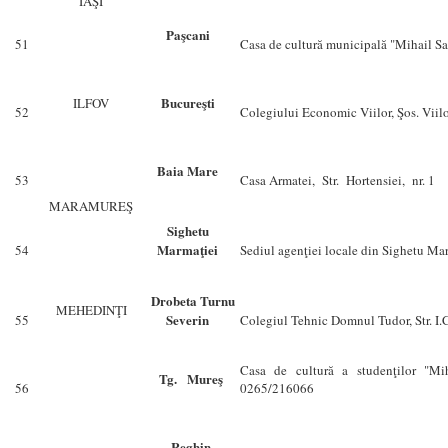
IAŞI
Paşcani
51
Casa de cultură municipală "Mihail S
Bucureşti
ILFOV
52
Colegiului Economic Viilor, Şos. Viilor
Baia Mare
53
Casa Armatei, Str. Hortensiei, nr. 1
MARAMUREŞ
Sighetu
Marmaţiei
54
Sediul agenţiei locale din Sighetu Marm
Drobeta Turnu
MEHEDINŢI
Severin
55
Colegiul Tehnic Domnul Tudor, Str. I.C
Casa de cultură a studenţilor "Mih
Tg. Mureş
56
0265/216066
Reghin