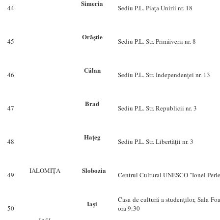
Simeria
44
Sediu P.L. Piaţa Unirii nr. 18
Orăştie
45
Sediu P.L. Str. Primăverii nr. 8
Călan
46
Sediu P.L. Str. Independenţei n
Brad
47
Sediu P.L. Str. Republicii nr. 3
Haţeg
48
Sediu P.L. Str. Libertăţii nr. 3
Slobozia
IALOMIŢA
49
Centrul Cultural UNESCO "Ionel Perle
Casa de cultură a studenţilor, Sala Foa
Iaşi
50
ora 9:30