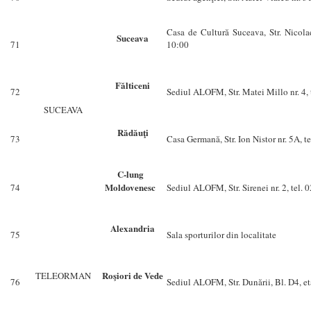
Casa de Cultură Suceava, Str. Nicol
Suceava
71
10:00
Fălticeni
72
Sediul ALOFM, Str. Matei Millo nr. 4,
SUCEAVA
Rădăuţi
73
Casa Germană, Str. Ion Nistor nr. 5A, 
C-lung
Moldovenesc
74
Sediul ALOFM, Str. Sirenei nr. 2, tel.
Alexandria
75
Sala sporturilor din localitate
Roşiori de Vede
TELEORMAN
76
Sediul ALOFM, Str. Dunării, Bl. D4, et