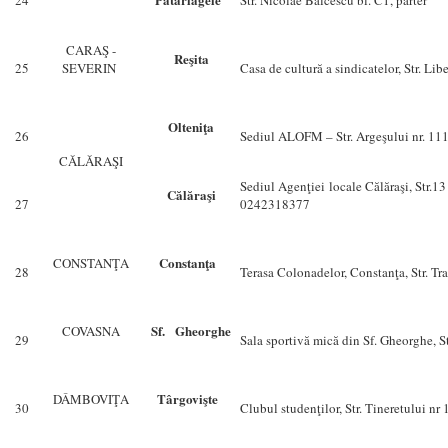
CARAŞ -
Reşita
25
SEVERIN
Casa de cultură a sindicatelor, Str. Libe
Olteniţa
26
Sediul ALOFM – Str. Argeşului nr. 111
CĂLĂRAŞI
Sediul Agenţiei locale Călăraşi, Str.
Călăraşi
27
0242318377
Constanţa
CONSTANŢA
28
Terasa Colonadelor, Constanţa, Str. Tra
Sf. Gheorghe
COVASNA
29
Sala sportivă mică din Sf. Gheorghe, Str
Târgovişte
DÂMBOVIŢA
30
Clubul studenţilor, Str. Tineretului nr 