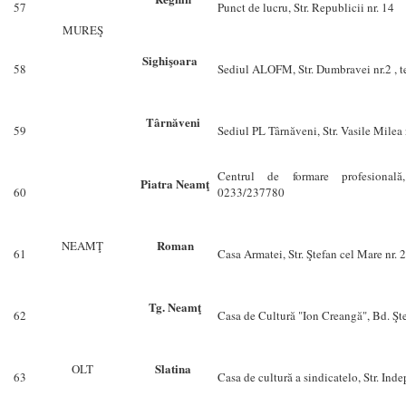
57
Punct de lucru, Str. Republicii nr. 14
MUREŞ
Sighişoara
58
Sediul ALOFM, Str. Dumbravei nr.2 , 
Târnăveni
59
Sediul PL Târnăveni, Str. Vasile Milea
Centrul de formare profesional
Piatra Neamţ
60
0233/
Roman
NEAMŢ
61
Casa Armatei, Str. Ştefan cel Mare nr. 
Tg. Neamţ
62
Casa de Cultură "Ion Creangă", Bd. Şte
Slatina
OLT
63
Casa de cultură a sindicatelo, Str. Ind