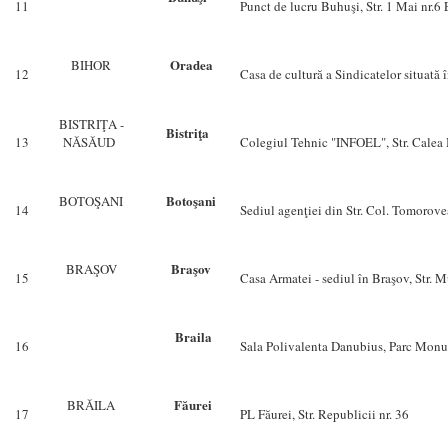
11
Punct de lucru Buhuşi, Str. 1 Mai nr.6
Oradea
BIHOR
12
Casa de cultură a Sindicatelor situată 
BISTRIŢA -
Bistriţa
13
NĂSĂUD
Colegiul Tehnic "INFOEL", Str. Calea
Botoşani
BOTOŞANI
14
Sediul agenţiei din Str. Col. Tomorove
Braşov
BRAŞOV
15
Casa Armatei - sediul în Braşov, Str. M
Braila
16
Sala Polivalenta Danubius, Parc Mon
Făurei
BRĂILA
17
PL Făurei, Str. Republicii nr. 36