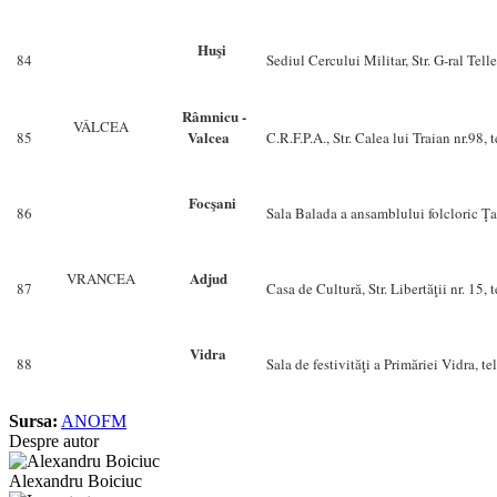
Huşi
84
Sediul Cercului Militar, Str. G-ral Tel
Râmnicu -
VÂLCEA
Valcea
85
C.R.F.P.A., Str. Calea lui Traian nr.98,
Focşani
86
Sala Balada a ansamblului folcloric Ţa
Adjud
VRANCEA
87
Casa de Cultură, Str. Libertăţii nr. 15,
Vidra
88
Sala de festivităţi a Primăriei Vidra, 
Sursa:
ANOFM
Despre autor
Alexandru Boiciuc