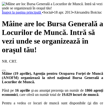
Înapoi la pagina principală
•
Social
•
18 apr. 2013
•
Alexandru Boiciuc
Mâine are loc Bursa Generală a
Locurilor de Muncă. Intră să
vezi unde se organizează în
oraşul tău!
NR. CRT.
Mâine (19 aprilie), Agenţia pentru Ocuparea Forţei de Muncă
(ANOFM) organizează la nivel naţional Bursa Generală a
Locurilor de Muncă.
Până pe
16 aprilie
şi-au anunţat prezenţa un număr de
1866 agenţi
economici
, care oferă un număr total de
19.029 locuri de muncă
.
Pentru a vedea ce locuri de muncă sunt disponibile (şi din ce