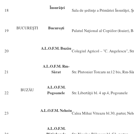
Însurăţei
18
Sala de şedinţe a Primăriei Însurăţei, Ş
Bucureşti
BUCUREŞTI
19
Palatul Naţional al Copiilor (foaier), B
A.L.O.F.M. Buzău
20
Colegiul Agricol – "C. Angelescu", Str
A.L.O.F.M. Rm-
Sărat
21
Str. Plutonier Torcaru nr.12 bis, Rm-Să
A.L.O.F.M.
BUZĂU
Pogoanele
22
Str. Libertăţii bl. 4 ap.4, Pogoanele
A.L.O.F.M. Nehoiu
23
Calea Mihai Viteazu bl.30, parter, Ne
A.L.O.F.M.
Pătârlagele
24
Str. Nicolae Bălcescu bl. C1, parter