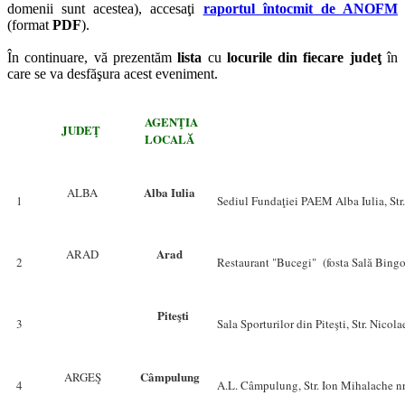
domenii sunt acestea), accesaţi
raportul întocmit de ANOFM
(format
PDF
).
În continuare, vă prezentăm
lista
cu
locurile din fiecare judeţ
în
care se va desfăşura acest eveniment.
AGENŢIA
JUDEŢ
LOCALĂ
Alba Iulia
ALBA
1
Sediul Fundaţiei PAEM Alba Iulia, Str
Arad
ARAD
2
Restaurant "Bucegi" (fosta Sală Bingo)
Piteşti
3
Sala Sporturilor din Piteşti, Str. Nico
Câmpulung
ARGEŞ
4
A.L. Câmpulung, Str. Ion Mihalache n