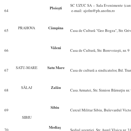
SC UZUC SA – Sala Evenimente (cantina
Ploieşti
64
e-mail: ajofm@ph.anofm.ro
Câmpina
PRAHOVA
65
Casa de Cultură "Geo Bogza", Str. Griv
Văleni
66
Casa de Cultură, Str. Berevoieşti, nr. 9
Satu Mare
SATU-MARE
67
Casa de cultură a sindicatelor, Bd. Tran
Zalău
SĂLAJ
68
Casa Armatei, Str. Simion Bărnuţiu nr
Sibiu
69
Cercul Militar Sibiu, Bulevardul Victor
SIBIU
Mediaş
70
Sediul agenţiei, Str. Aurel Vlaicu nr. 3