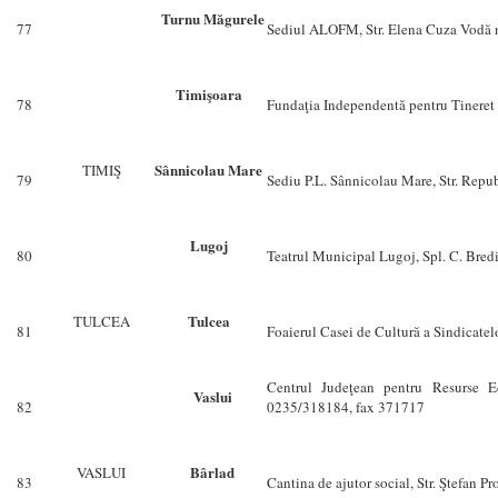
Turnu Măgurele
77
Sediul ALOFM, Str. Elena Cuza Vodă n
Timişoara
78
Fundaţia Independentă pentru Tineret T
Sânnicolau Mare
TIMIŞ
79
Sediu P.L. Sânnicolau Mare, Str. Repub
Lugoj
80
Teatrul Municipal Lugoj, Spl. C. Bredi
Tulcea
TULCEA
81
Foaierul Casei de Cultură a Sindicatelo
Centrul Judeţean pentru Resurse Ed
Vaslui
82
0235/318184, fax 371717
Bârlad
VASLUI
83
Cantina de ajutor social, Str. Ştefan P