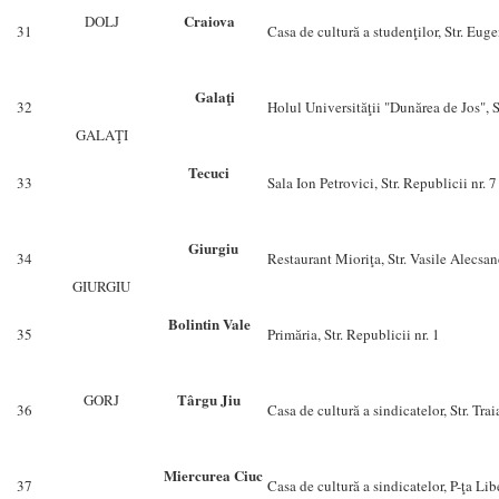
Craiova
DOLJ
31
Casa de cultură a studenţilor, Str. Eug
Galaţi
32
Holul Universităţii "Dunărea de Jos", 
GALAŢI
Tecuci
33
Sala Ion Petrovici, Str. Republicii nr. 7
Giurgiu
34
Restaurant Mioriţa, Str. Vasile Alecsand
GIURGIU
Bolintin Vale
35
Primăria, Str. Republicii nr. 1
Târgu Jiu
GORJ
36
Casa de cultură a sindicatelor, Str. Trai
Miercurea Ciuc
37
Casa de cultură a sindicatelor, P-ţa Lib