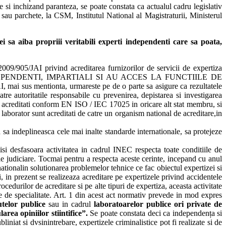
e si inchizand paranteza, se poate constata ca actualul cadru legislativ
 sau parchete, la CSM, Institutul National al Magistraturii, Ministerul
 sa aiba propriii veritabili experti independenti care sa poata,
009/905/JAI privind acreditarea furnizorilor de servicii de expertiza
NEC SUNT INDEPENDENTI, IMPARTIALI SI AU ACCES LA FUNCTIILE DE
i sus mentionta, urmareste pe de o parte sa asigure ca rezultatele
atre autoritatile responsabile cu prevenirea, depistarea si investigarea
stica acreditati conform EN ISO / IEC 17025 in oricare alt stat membru, si
e laborator sunt acreditati de catre un organism national de acreditare,in
ta sa indeplineasca cele mai inalte standarde internationale, sa protejeze
 isi desfasoara activitatea in cadrul INEC respecta toate conditiile de
e judiciare. Tocmai pentru a respecta aceste cerinte, incepand cu anul
ionalin solutionarea problemelor tehnice ce fac obiectul expertizei si
i, in prezent se realizeaza acreditare pe expertizele privind accidentele
edurilor de acreditare si pe alte tipuri de expertiza, aceasta activitate
 de specialitate. Art. 1 din acest act normativ prevede in mod expres
tutelor publice
sau in cadrul
laboratoarelor publice ori private de
area opiniilor stiintifice”.
Se poate constata deci ca independența si
iniat si dvsinintrebare, expertizele criminalistice pot fi realizate si de