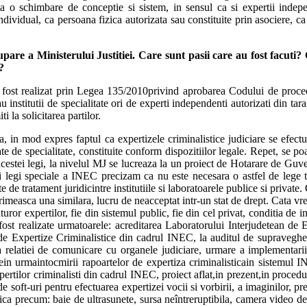
 o schimbare de conceptie si sistem, in sensul ca si expertii independ
”individual, ca persoana fizica autorizata sau constituite prin asociere, c
are a Ministerului Justitiei. Care sunt pasii care au fost facuti? 
?
 fost realizat prin Legea 135/2010privind aprobarea Codului de procedu
au institutii de specialitate ori de experti independenti autorizati din ta
i la solicitarea partilor.
n mod expres faptul ca expertizele criminalistice judiciare se efectueaz
ate de specialitate, constituite conform dispozitiilor legale. Repet, se po
 acestei legi, la nivelul MJ se lucreaza la un proiect de Hotarare de Guv
 unei legi speciale a INEC precizam ca nu este necesara o astfel de le
e de tratament juridicintre institutiile si laboratoarele publice si privat
primeasca una similara, lucru de neacceptat intr-un stat de drept. Cata vrem
r expertilor, fie din sistemul public, fie din cel privat, conditia de in
 fost realizate urmatoarele: acreditarea Laboratorului Interjudetean de
e Expertize Criminalistice din cadrul INEC, la auditul de supravegh
a si a relatiei de comunicare cu organele judiciare, urmare a implementar
ein urmaintocmirii rapoartelor de expertiza criminalisticain sistemul IN
pertilor criminalisti din cadrul INEC, proiect aflat,in prezent,in proc
 soft-uri pentru efectuarea expertizei vocii si vorbirii, a imaginilor, pre
tica precum: baie de ultrasunete, sursa neîntreruptibila, camera video de