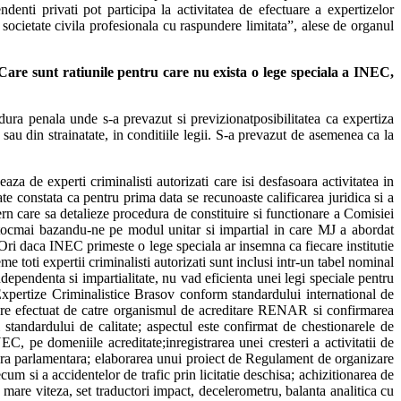
enti privati pot participa la activitatea de efectuare a expertizelor
a societate civila profesionala cu raspundere limitata”, alese de organul
Care sunt ratiunile pentru care nu exista o lege speciala a INEC,
ra penala unde s-a prevazut si previzionatposibilitatea ca expertiza
ra sau din strainatate, in conditiile legii. S-a prevazut de asemenea ca la
a de experti criminalisti autorizati care isi desfasoara activitatea in
ate constata ca pentru prima data se recunoaste calificarea juridica si a
ern care sa detalieze procedura de constituire si functionare a Comisiei
ge tocmai bazandu-ne pe modul unitar si impartial in care MJ a abordat
e. Ori daca INEC primeste o lege speciala ar insemna ca fiecare institutie
e toti expertii criminalisti autorizati sunt inclusi intr-un tabel nominal
dependenta si impartialitate, nu vad eficienta unei legi speciale pentru
 Expertize Criminalistice Brasov conform standardului international de
ere efectuat de catre organismul de acreditare RENAR si confirmarea
ii standardului de calitate; aspectul este confirmat de chestionarele de
EC, pe domeniile acreditate;inregistrarea unei cresteri a activitatii de
edura parlamentara; elaborarea unui proiect de Regulament de organizare
cum si a accidentelor de trafic prin licitatie deschisa; achizitionarea de
 mare viteza, set traductori impact, decelerometru, balanta analitica cu