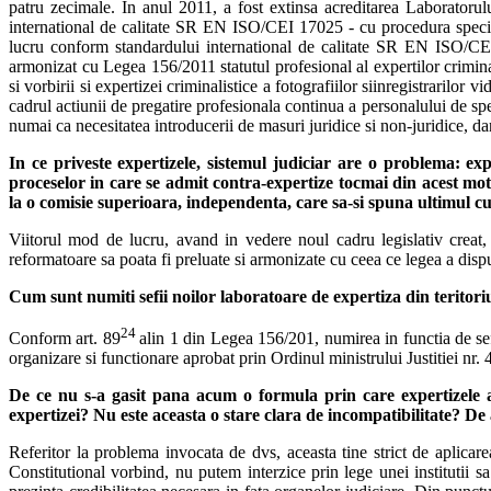
patru zecimale. In anul 2011, a fost extinsa acreditarea Laboratoru
international de calitate SR EN ISO/CEI 17025 - cu procedura specific
lucru conform standardului international de calitate SR EN ISO/CEI 1
armonizat cu Legea 156/2011 statutul profesional al expertilor crimina
si vorbirii si expertizei criminalistice a fotografiilor siinregistrarilo
cadrul actiunii de pregatire profesionala continua a personalului de spe
numai ca necesitatea introducerii de masuri juridice si non-juridice, dar
In ce priveste expertizele, sistemul judiciar are o problema: expe
proceselor in care se admit contra-expertize tocmai din acest moti
la o comisie superioara, independenta, care sa-si spuna ultimul c
Viitorul mod de lucru, avand in vedere noul cadru legislativ creat, u
reformatoare sa poata fi preluate si armonizate cu ceea ce legea a dis
Cum sunt numiti sefii noilor laboratoare de expertiza din teritori
24
Conform art. 89
alin 1 din Legea 156/201, numirea in functia de sef
organizare si functionare aprobat prin Ordinul ministrului Justitiei nr.
De ce nu s-a gasit pana acum o formula prin care expertizele aud
expertizei? Nu este aceasta o stare clara de incompatibilitate? De
Referitor la problema invocata de dvs, aceasta tine strict de aplicare
Constitutional vorbind, nu putem interzice prin lege unei institutii sa