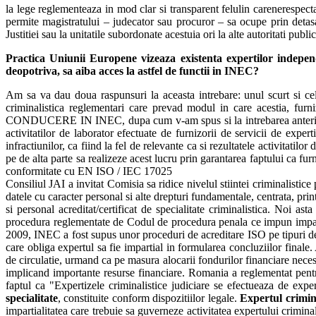
la lege reglementeaza in mod clar si transparent felulin carenerespecta
permite magistratului – judecator sau procuror – sa ocupe prin detasar
Justitiei sau la unitatile subordonate acestuia ori la alte autoritati public
Practica Uniunii Europene vizeaza existenta expertilor independ
deopotriva, sa aiba acces la astfel de functii in INEC?
Am sa va dau doua raspunsuri la aceasta intrebare: unul scurt si cel
criminalistica reglementari care prevad modul in care acesti
CONDUCERE IN INEC, dupa cum v-am spus si la intrebarea anterioara
activitatilor de laborator efectuate de furnizorii de servicii de exper
infractiunilor, ca fiind la fel de relevante ca si rezultatele activitati
pe de alta parte sa realizeze acest lucru prin garantarea faptului ca fur
conformitate cu EN ISO / IEC 17025
Consiliul JAI a invitat Comisia sa ridice nivelul stiintei criminalistice
datele cu caracter personal si alte drepturi fundamentale, centrata, printr
si personal acreditat/certificat de specialitate criminalistica. Noi a
procedura reglementate de Codul de procedura penala ce impun impartia
2009, INEC a fost supus unor proceduri de acreditare ISO pe tipuri de
care obliga expertul sa fie impartial in formularea concluziilor finale.
de circulatie, urmand ca pe masura alocarii fondurilor financiare necesa
implicand importante resurse financiare. Romania a reglementat pentr
faptul ca "Expertizele criminalistice judiciare se efectueaza de expert
specialitate
, constituite conform dispozitiilor legale.
Expertul crimina
impartialitatea care trebuie sa guverneze activitatea expertului criminal