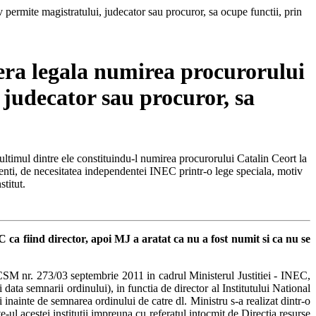
dera legala numirea procurorului
 judecator sau procuror, sa
, ultimul dintre ele constituindu-l numirea procurorului Catalin Ceort la
endenti, de necesitatea independentei INEC printr-o lege speciala, motiv
stitut.
a fiind director, apoi MJ a aratat ca nu a fost numit si ca nu se
CSM nr. 273/03 septembrie 2011 in cadrul Ministerul Justitiei - INEC,
data semnarii ordinului), in functia de director al Institutului National
inainte de semnarea ordinului de catre dl. Ministru s-a realizat dintr-o
-ul acestei institutii impreuna cu referatul intocmit de Directia resurse