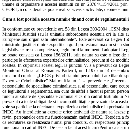
umane si organizare a acestei institutii cu nr. 23784/1154/2011 prin 
CEORT
,
a considerat ca poate realiza aceasta activitate, deoarece min
Cum a fost posibila aceasta numire tinand cont de regulamentul inst
In conformitate cu prevederile art. 58 din Legea 303/2004 „CSM dispune 
Ministerul Justitiei sau la unitatile subordonate acestuia ori la alte au
Europene sau organizatii internationale”. Este adevarat ca Legea 156/2
ministrului justitiei dintre expertii cu grad profesional maxim si cu st
legislative care se completeaza, legiuitorul la momentul adoptarii Leg
se poate constata ca Legea 156/2011, prin natura sa este o lege de m
participe la efectuarea expertizelor criminalistice, precum si de modific
acestea. In cuprinsul acestei legi, la punctul V, s-a prevazut ca Legea
Monitorul Oficial al Romaniei, Partea I, nr. 1.197 din 14 decembrie
urmatorul cuprins: „LEGE privind statutul personalului auxiliar de speci
Expertize Criminalistice".Mai mult la art. 1 se prevede ca: „Prezenta l
personalului de specialitate criminalistica si al personalului care ocup
ca legiuitorul a reglementat, asa cum de altfel a facut si pentru person
functii auxiliare de specialitate criminalistica din cadrul Institutului 
prevazut ca toate obligatiile si incompatibilitațile prevazute de aceast
voie sa participe la efectuarea expertizelor criminalistice in perioada in
INEC. Au interdictie sa exercite orice activitati de natura sa lezeze pr
revin, persoanelor care nu functioneazain cadrul INEC. Totodata a fo
ca recrutarea se realizeaza numai prin concurs, cu respectarea principii
functiona in cadrul INEC.De ce s-a facut acest lucru?Pentru ca s-a urma