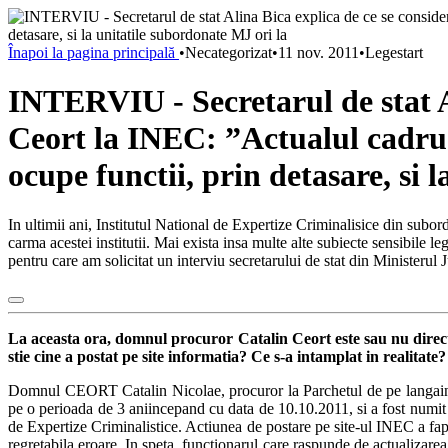
Înapoi la pagina principală
•
Necategorizat
•
11 nov. 2011
•
Legestart
INTERVIU - Secretarul de stat A
Ceort la INEC: ”Actualul cadru l
ocupe functii, prin detasare, si 
In ultimii ani, Institutul National de Expertize Criminalisice din subor
carma acestei institutii. Mai exista insa multe alte subiecte sensibile l
pentru care am solicitat un interviu secretarului de stat din Ministerul Just
La aceasta ora, domnul procuror Catalin Ceort este sau nu direct
stie cine a postat pe site informatia? Ce s-a intamplat in realitate?
Domnul CEORT Catalin Nicolae, procuror la Parchetul de pe langainalt
pe o perioada de 3 aniincepand cu data de 10.10.2011, si a fost numit de
de Expertize Criminalistice. Actiunea de postare pe site-ul INEC a fapt
regretabila eroare. In speta, functionarul care raspunde de actualizarea