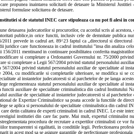
care propunea inaintarea solicitarii de detasare la Ministerul Justitiei
isterul formulase solicitarea de detasare.
itutiei si de statutul INEC care stipuleaza ca nu pot fi alesi in co
detasarea judecatorilor si procurorilor, cu acordul scris al acestora, d
toritati publice,in orice functii, inclusiv cele de demnitate publica numi
011 prevede in cadrul art. 89^23 faptul ca „directorul si directorul adj
udii juridice care functioneaza in cadrul institutului ”insa din analiza 
ii 156/2011 mentinand in continuare posibilitatea conferita magistratilo
odificare si completare a Ordonantei Guvernului nr. 75/2000 privind au
are si completare a Legii 567/2004 privind statutul personalului auxiliar 
 567/2004 privind statutul personalului auxiliar de specialitate al insta
 2004, cu modificarile si completarile ulterioare, se modifica si se 
alitate al instantelor judecatoresti si al parchetelor de pe langa aceste
ege reglementeaza statutul personalului auxiliar de specialitate al insta
a functii auxiliare de specialitate criminalistica din cadrul Institutului 
alul auxiliar de specialitate al instantelor judecatoresti si al parchetel
National de Expertize Criminalistice sa poata accede la functiile de direc
a lege se aplica si personalului de specialitate criminalistica din cadrul
 care detin calitatea de experti criminalisti in cadrul INEC. Le este inter
estigiul institutiei din care fac parte. Mai mult, expertul criminalist nu 
streglementata procedura de recrutare a expertilor criminalisti ce vor 
lor transparentei si egalitatii, in conditiile legii. Perfectionarea profes
rit in acest mod sa se asigure garantiile de perfectionare profesionala 