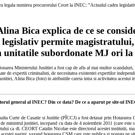
lina Bica explica de ce se consi
egislativ permite magistratului,
la unitatile subordonate MJ ori la
donarea Ministerului Justitiei a fost cap de afis al mai multor scandaluri
egate de expertii criminalisti, de necesitatea existentei expertilor indep
itiei, Alina Bica (foto) in atributiile careia intra si activitatea acestui in
orul general al INEC? Din ce data? De ce a aparut pe site-ul INEC c
a Curte de Casatie si Justitie (PÎCCJ) a fost detasat prin Hotararea 
 ministrul justitiei, incepand cu data de 4 noiembrie 2011 (care este si 
ului ca dl. CEORT Catalin Nicolae este directorul acestei institutii, mai 
 acestei pagini, vazand hotararea CSM care este publica si postata pe site