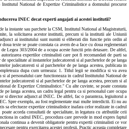
 - Institutul National de Expertize Criminalistice a domnului procuror
nducerea INEC decat experti angajati ai acestei institutii?
e la instante sau parchete la CSM, Institutul National al Magistraturii,
te, la solicitarea acestor institutii, precum si la institutii ale Uniunii
unct ai institutului sunt numiti si eliberati din functie prin ordin al
celor doua texte se poate constata ca avem de-a face cu doua reglementari
r de Legea 303/2004 de a ocupa aceste functii prin detasare. De altfel,
torizarea expertilor criminalisti care pot fi recomandati de parti sa
de specialitate al instantelor judecatoresti si al parchetelor de pe langa
ntelor judecatoresti si al parchetelor de pe langa acestea, publicata in
completeaza dupa cum urmeaza: 1. Titlul legii se modifica si va avea
a si al personalului care functioneaza in cadrul Institutului National de
ntelor judecatoresti si al parchetelor de pe langa acestea, precum si al
National de Expertize Criminalistice." Cu alte cuvinte, se poate constata
or de pe langa acestea, un cadru legal pentru ca si personalul care ocupa
tor si director adjunct al INEC. De altfel, fac o paranteza, legiuitorul a
 INEC. Spre exemplu, au fost reglementate mai multe interdictii. Ei nu au
zis sa efectueze expertize criminalistice inafara celor realizate in cadrul
poate acorda consultatii de specialitate, in legatura cu atributiile ceii
functiona in cadrul INEC, procedura care prevede in mod expres faptul
ionala continua a devenit obligatorie pentru expertii criminalisti ce vor
necesare pentru exercitarea acestei profesii. Practic aceasta completare