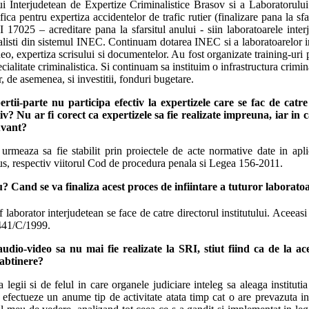
lui Interjudetean de Expertize Criminalistice Brasov si a Laboratorul
a pentru expertiza accidentelor de trafic rutier (finalizare pana la s
7025 – acreditare pana la sfarsitul anului - siin laboratoarele interj
listi din sistemul INEC. Continuam dotarea INEC si a laboratoarelor inter
r video, expertiza scrisului si documentelor. Au fost organizate training-u
cialitate criminalistica. Si continuam sa instituim o infrastructura crim
, de asemenea, si investitii, fonduri bugetare.
rtii-parte nu participa efectiv la expertizele care se fac de catre
v? Nu ar fi corect ca expertizele sa fie realizate impreuna, iar in c
uvant?
rmeaza sa fie stabilit prin proiectele de acte normative date in aplic
pus, respectiv viitorul Cod de procedura penala si Legea 156-2011.
u? Cand se va finaliza acest proces de infiintare a tuturor laborato
 laborator interjudetean se face de catre directorul institutului. Acee
 441/C/1999.
io-video sa nu mai fie realizate la SRI, stiut fiind ca de la acee
 abtinere?
a legii si de felul in care organele judiciare inteleg sa aleaga institut
 efectueze un anume tip de activitate atata timp cat o are prevazuta in 