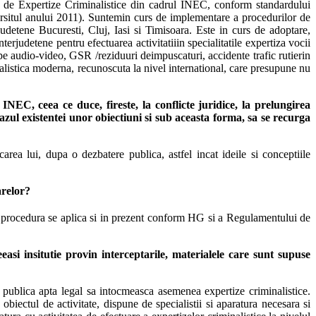
ui de Expertize Criminalistice din cadrul INEC, conform standardului
farsitul anului 2011). Suntemin curs de implementare a procedurilor de
udetene Bucuresti, Cluj, Iasi si Timisoara. Este in curs de adoptare,
judetene pentru efectuarea activitatiiin specialitatile expertiza vocii
ri pe audio-video, GSR /reziduuri deimpuscaturi, accidente trafic rutierin
inalistica moderna, recunoscuta la nivel international, care presupune nu
 INEC, ceea ce duce, fireste, la conflicte juridice, la prelungirea
azul existentei unor obiectiuni si sub aceasta forma, sa se recurga
area lui, dupa o dezbatere publica, astfel incat ideile si conceptiile
arelor?
asi procedura se aplica si in prezent conform HG si a Regulamentului de
asi insitutie provin interceptarile, materialele care sunt supuse
ia publica apta legal sa intocmeasca asemenea expertize criminalistice.
obiectul de activitate, dispune de specialistii si aparatura necesara si