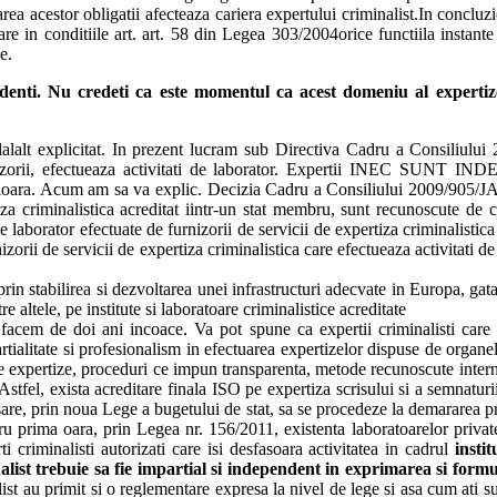
rea acestor obligatii afecteaza cariera expertului criminalist.In concluzi
e in conditiile art. art. 58 din Legea 303/2004orice functiila instante
e.
enti. Nu credeti ca este momentul ca acest domeniu al expertizei
alalt explicitat. In prezent lucram sub Directiva Cadru a Consiliului 2
a, furnizorii, efectueaza activitati de laborator. Expertii I
. Acum am sa va explic. Decizia Cadru a Consiliului 2009/905/JAI, ma
tiza criminalistica acreditat iintr-un stat membru, sunt recunoscute de c
lor de laborator efectuate de furnizorii de servicii de expertiza criminali
nizorii de servicii de expertiza criminalistica care efectueaza activitati d
 prin stabilirea si dezvoltarea unei infrastructuri adecvate in Europa, ga
e altele, pe institute si laboratoare criminalistice acreditate
sta facem de doi ani incoace. Va pot spune ca expertii criminalisti care
litate si profesionalism in efectuarea expertizelor dispuse de organel
 expertize, proceduri ce impun transparenta, metode recunoscute internat
 Astfel, exista acreditare finala ISO pe expertiza scrisului si a semnaturi
re, prin noua Lege a bugetului de stat, sa se procedeze la demararea proc
u prima oara, prin Legea nr. 156/2011, existenta laboratoarelor private
i criminalisti autorizati care isi desfasoara activitatea in cadrul
insti
list trebuie sa fie impartial si independent in exprimarea si formul
ist au primit si o reglementare expresa la nivel de lege si asa cum ati subl