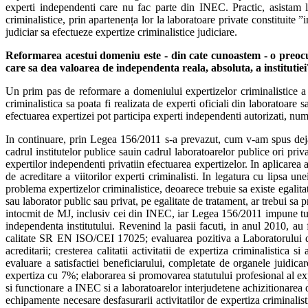
experti independenti care nu fac parte din INEC. Practic, asistam la
criminalistice, prin apartenența lor la laboratoare private constituite 
judiciar sa efectueze expertize criminalistice judiciare.
Reformarea acestui domeniu este - din cate cunoastem - o preocup
care sa dea valoarea de independenta reala, absoluta, a institutiei
Un prim pas de reformare a domeniului expertizelor criminalistice a
criminalistica sa poata fi realizata de experti oficiali din laboratoare s
efectuarea expertizei pot participa experti independenti autorizati, numit
In continuare, prin Legea 156/2011 s-a prevazut, cum v-am spus deja, i
cadrul institutelor publice sauin cadrul laboratoarelor publice ori priv
expertilor independenti privatiin efectuarea expertizelor. In aplicarea
de acreditare a viitorilor experti criminalisti. In legatura cu lipsa
problema expertizelor criminalistice, deoarece trebuie sa existe egalitat
sau laborator public sau privat, pe egalitate de tratament, ar trebui sa 
intocmit de MJ, inclusiv cei din INEC, iar Legea 156/2011 impune tuturo
independenta institutului. Revenind la pasii facuti, in anul 2010, au
calitate SR EN ISO/CEI 17025; evaluarea pozitiva a Laboratorului d
acreditarii; cresterea calitatii activitatii de expertiza criminalistic
evaluare a satisfactiei beneficiarului, completate de organele juidicar
expertiza cu 7%; elaborarea si promovarea statutului profesional al ex
si functionare a INEC si a laboratoarelor interjudetene achizitionarea de
echipamente necesare desfasurarii activitatilor de expertiza criminalis