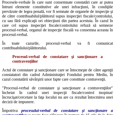
Procesele-verbale în care sunt consemnate constatări care ar putea
întruni elemente constitutive ale unei infracţiuni, în condiţiile
prevăzute de legea penală, vor fi semnate de organele de inspecţie şi
de către contribuabilul/plătitorul supus inspecţiei fiscale/controlului,
cu sau fără explicaţii ori obiecţiuni din partea acestuia. În cazul în
care cel supus inspecţiei fiscale/controlului refuză să semneze
procesul-verbal, organul de inspecţie fiscală va consemna aceasta în
procesul-verbal.
În toate cazurile, procesul-verbal va fi comunicat
contribuabilului/plătitorului.
Procesul-verbal de constatare şi sancţionare a
contravenţiilor
Actul de constatare şi sancţionare care se întocmeşte de către agenţii
constatatori din cadrul Administraţiei Fondului pentru Mediu, în
cazul constatării săvârşirii unor fapte care constituie contravenţii.
"Procesul-verbal de constatare şi sancţionare a contravenţiilor"
încheiat în cadrul unei inspecţii fiscale/control inopinat/
încrucişat/cercetare la faţa locului nu are ca rezultat întocmirea unei
decizii de impunere.
Împotriva
procesului-verbal de constatare şi sancţionare a