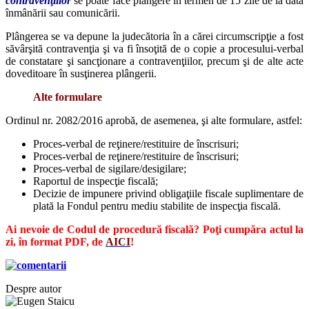
contravenţiilor
se poate face plângere în termen de 15 zile de la data
înmânării sau comunicării.
Plângerea se va depune la judecătoria în a cărei circumscripţie a fost
săvârşită contravenţia şi va fi însoţită de o copie a procesului-verbal
de constatare şi sancţionare a contravenţiilor, precum şi de alte acte
doveditoare în susţinerea plângerii.
Alte formulare
Ordinul nr. 2082/2016 aprobă, de asemenea, şi alte formulare, astfel:
Proces-verbal de reţinere/restituire de înscrisuri;
Proces-verbal de reţinere/restituire de înscrisuri;
Proces-verbal de sigilare/desigilare;
Raportul de inspecţie fiscală;
Decizie de impunere privind obligaţiile fiscale suplimentare de
plată la Fondul pentru mediu stabilite de inspecţia fiscală.
Ai nevoie de Codul de procedură fiscală? Poţi cumpăra actul la
zi, în format PDF, de
AICI
!
Despre autor