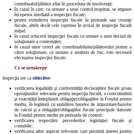
contribuabil/plătitor aflat în procedura de insolvenţă;
în cazul în care, ca urmare a unui control inopinat, se impune
începerea imediată a inspecţiei fiscale;
pentru extinderea inspecţiei fiscale la perioade sau creanţe
fiscale, altele decât cele cuprinse în avizul de inspecţie fiscală
iniţial;
în cazul refacerii inspecţiei fiscale ca urmare a unei decizii de
soluţionare a contestaţiei;
în cazul unor cereri ale contribuabilului/plătitorului pentru a
căror soluţionare, ca urmare a analizei de risc, este necesară
efectuarea inspecţiei fiscale.
Ce se urmăreşte
Inspecţia are ca
obiective:
verificarea legalităţii şi conformităţii declaraţiilor fiscale şi/sau
operaţiunilor relevante pentru inspecţia fiscală, a corectitudinii
şi exactităţii îndeplinirii obligaţiei/obligaţiilor la Fondul pentru
mediu, în legătură cu stabilirea bazelor de impozitare/bazelor
de calcul şi a obligaţiei/obligaţiilor fiscale principale datorate
la Fondul pentru mediu pe perioada de control;
verificarea respectării prevederilor legislaţiei fiscale şi
contabile;
verificarea altor aspecte relevante care prezintă interes pentru