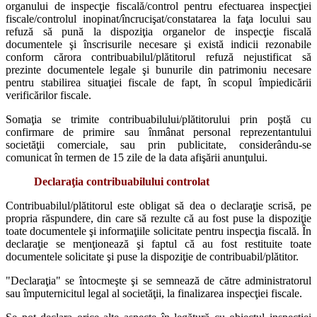
organului de inspecţie fiscală/control pentru efectuarea inspecţiei
fiscale/controlul inopinat/încrucişat/constatarea la faţa locului sau
refuză să pună la dispoziţia organelor de inspecţie fiscală
documentele şi înscrisurile necesare şi există indicii rezonabile
conform cărora contribuabilul/plătitorul refuză nejustificat să
prezinte documentele legale şi bunurile din patrimoniu necesare
pentru stabilirea situaţiei fiscale de fapt, în scopul împiedicării
verificărilor fiscale.
Somaţia se trimite contribuabilului/plătitorului prin poştă cu
confirmare de primire sau înmânat personal reprezentantului
societăţii comerciale, sau prin publicitate, considerându-se
comunicat în termen de 15 zile de la data afişării anunţului.
Declaraţia contribuabilului controlat
Contribuabilul/plătitorul este obligat să dea o declaraţie scrisă, pe
propria răspundere, din care să rezulte că au fost puse la dispoziţie
toate documentele şi informaţiile solicitate pentru inspecţia fiscală. În
declaraţie se menţionează şi faptul că au fost restituite toate
documentele solicitate şi puse la dispoziţie de contribuabil/plătitor.
"Declaraţia" se întocmeşte şi se semnează de către administratorul
sau împuternicitul legal al societăţii, la finalizarea inspecţiei fiscale.