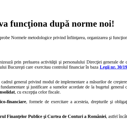
 va funcţiona după norme noi!
probe Normele metodologice privind înfiinţarea, organizarea şi funcţion
izează prin preluarea activităţii şi personalului Direcţiei generale de 
iului Bucureşti care exercitau controlul financiar în baza
Legii nr. 30/
t cadrul general privind modul de implementare a măsurilor de creştere a 
 fundamentare şi justificare a sumelor acordate de la bugetul general 
nsolidat
, cu excepţia celor fiscale.
co-financiare
, formele de exercitare a acesteia, drepturile şi obligaţ
rul Finanţelor Publice şi Curtea de Conturi a României
, astfel în