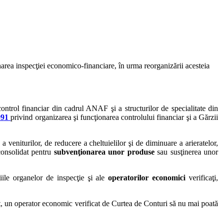
area inspecţiei economico-financiare, în urma reorganizării acesteia
control financiar din cadrul ANAF şi a structurilor de specialitate din
1991
privind organizarea şi funcţionarea controlului financiar şi a Gărzii
veniturilor, de reducere a cheltuielilor şi de diminuare a arieratelor,
consolidat pentru
subvenţionarea unor produse
sau susţinerea unor
iile organelor de inspecţie şi ale
operatorilor economici
verificaţi,
cât, un operator economic verificat de Curtea de Conturi să nu mai poată