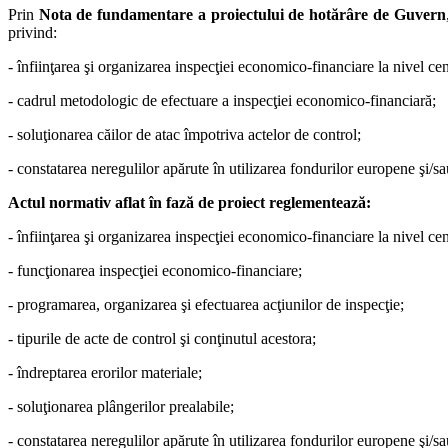
Prin
Nota de fundamentare a proiectului de hotărâre de Guvern
privind:
- înfiinţarea şi organizarea inspecţiei economico-financiare la nivel centr
- cadrul metodologic de efectuare a inspecţiei economico-financiară;
- soluţionarea căilor de atac împotriva actelor de control;
- constatarea neregulilor apărute în utilizarea fondurilor europene şi/s
Actul normativ aflat în fază de proiect reglementează:
- înfiinţarea şi organizarea inspecţiei economico-financiare la nivel centr
- funcţionarea inspecţiei economico-financiare;
- programarea, organizarea şi efectuarea acţiunilor de inspecţie;
- tipurile de acte de control şi conţinutul acestora;
- îndreptarea erorilor materiale;
- soluţionarea plângerilor prealabile;
- constatarea neregulilor apărute în utilizarea fondurilor europene şi/s