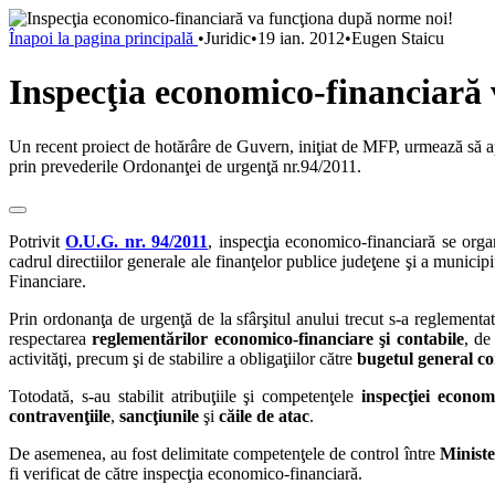
Înapoi la pagina principală
•
Juridic
•
19 ian. 2012
•
Eugen Staicu
Inspecţia economico-financiară
Un recent proiect de hotărâre de Guvern, iniţiat de MFP, urmează să a
prin prevederile Ordonanţei de urgenţă nr.94/2011.
Potrivit
O.U.G. nr. 94/2011
, inspecţia economico-financiară se organ
cadrul directiilor generale ale finanţelor publice judeţene şi a municip
Financiare.
Prin ordonanţa de urgenţă de la sfârşitul anului trecut s-a reglementa
respectarea
reglementărilor economico-financiare şi contabile
, de
activităţi, precum şi de stabilire a obligaţiilor către
bugetul general co
Totodată, s-au stabilit atribuţiile şi competenţele
inspecţiei economi
contravenţiile
,
sancţiunile
şi
căile de atac
.
De asemenea, au fost delimitate competenţele de control între
Ministe
fi verificat de către inspecţia economico-financiară.