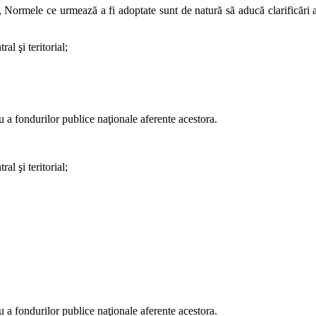
, Normele ce urmează a fi adoptate sunt de natură să aducă clarificări
al şi teritorial;
au a fondurilor publice naţionale aferente acestora.
al şi teritorial;
au a fondurilor publice naţionale aferente acestora.