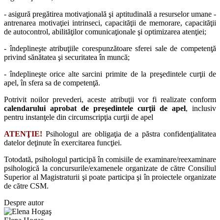
- asigură pregătirea motivaţională şi aptitudinală a resurselor umane -
antrenarea motivaţiei intrinseci, capacităţii de memorare, capacităţii
de autocontrol, abilităţilor comunicaţionale şi optimizarea atenţiei;
- îndeplineşte atribuţiile corespunzătoare sferei sale de competenţă
privind sănătatea şi securitatea în muncă;
- îndeplineşte orice alte sarcini primite de la preşedintele curţii de
apel, în sfera sa de competenţă.
Potrivit noilor prevederi, aceste atribuţii vor fi realizate conform
calendarului aprobat de preşedintele curţii de apel
, inclusiv
pentru instanţele din circumscripţia curţii de apel
ATENŢIE!
Psihologul are obligaţia de a păstra confidenţialitatea
datelor deţinute în exercitarea funcţiei.
Totodată, psihologul participă în comisiile de examinare/reexaminare
psihologică la concursurile/examenele organizate de către Consiliul
Superior al Magistraturii şi poate participa şi în proiectele organizate
de către CSM.
Despre autor