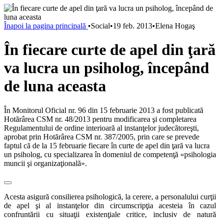
Înapoi la pagina principală
•
Social
•
19 feb. 2013
•
Elena Hogaş
În fiecare curte de apel din ţară
va lucra un psiholog, începând
de luna aceasta
În Monitorul Oficial nr. 96 din 15 februarie 2013 a fost publicată
Hotărârea CSM nr. 48/2013 pentru modificarea şi completarea
Regulamentului de ordine interioară al instanţelor judecătoreşti,
aprobat prin Hotărârea CSM nr. 387/2005, prin care se prevede
faptul că de la 15 februarie fiecare în curte de apel din ţară va lucra
un psiholog, cu specializarea în domeniul de competenţă «psihologia
muncii şi organizaţională».
Acesta asigură consilierea psihologică, la cerere, a personalului curţii
de apel şi al instanţelor din circumscripţia acesteia în cazul
confruntării cu situaţii existenţiale critice, inclusiv de natură