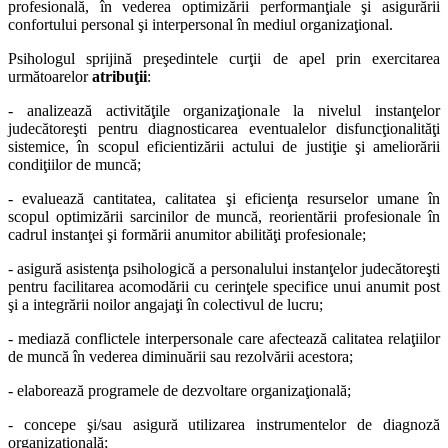
profesională, în vederea optimizării performanţiale şi asigurării
confortului personal şi interpersonal în mediul organizaţional.
Psihologul sprijină preşedintele curţii de apel prin exercitarea
următoarelor
atribuţii
:
- analizează activităţile organizaţionale la nivelul instanţelor
judecătoreşti pentru diagnosticarea eventualelor disfuncţionalităţi
sistemice, în scopul eficientizării actului de justiţie şi ameliorării
condiţiilor de muncă;
- evaluează cantitatea, calitatea şi eficienţa resurselor umane în
scopul optimizării sarcinilor de muncă, reorientării profesionale în
cadrul instanţei şi formării anumitor abilităţi profesionale;
- asigură asistenţa psihologică a personalului instanţelor judecătoreşti
pentru facilitarea acomodării cu cerinţele specifice unui anumit post
şi a integrării noilor angajaţi în colectivul de lucru;
- mediază conflictele interpersonale care afectează calitatea relaţiilor
de muncă în vederea diminuării sau rezolvării acestora;
- elaborează programele de dezvoltare organizaţională;
- concepe şi/sau asigură utilizarea instrumentelor de diagnoză
organizaţională;