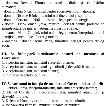
- doamna Rovana Plumb, ministrul mediului şi schimbărilor
climatice;
- domnul Dan Nica, ministrul pentru societatea informaţională;
- domnul Nicolae Bănicioiu, ministrul tineretului şi sportului;
- domnul Constantin Niţă, ministrul delegat pentru energie;
- domnul Dan-Coman Şova, ministrul delegat pentru proiecte de
infrastructură de interes naţional şi investiţii străine;
- doamna Maria Grapini, ministrul delegat pentru întreprinderi mici
şi mijlocii, mediul de afaceri şi turism;
- doamna Adriana Doina Pană, ministrul delegat pentru dialog
social.
III. Se înfiinţează următoarele posturi de membru al
Guvernului:
1. viceprim-ministru, ministrul afacerilor interne;
2. viceprim-ministru, ministrul agriculturii şi dezvoltării rurale;
3. viceprim-ministru, ministrul culturii;
4. ministrul finanţelor publice.
IV. Se vor numi în funcţia de membru al Guvernului următorii:
1. Gabriel Oprea, viceprim-ministru, ministrul afacerilor interne;
2. Daniel Constantin, viceprim-ministru, ministrul agriculturii şi
dezvoltării rurale;
3. Kelemen Hunor, viceprim-ministru, ministrul culturii;
4. Ioana-Maria Petrescu, ministrul finanţelor publice;