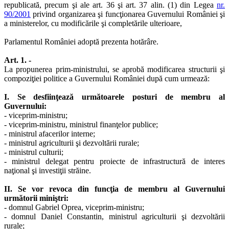
republicată, precum şi ale art. 36 şi art. 37 alin. (1) din Legea
nr.
90/2001
privind organizarea şi funcţionarea Guvernului României şi
a ministerelor, cu modificările şi completările ulterioare,
Parlamentul României adoptă prezenta hotărâre.
Art. 1. -
La propunerea prim-ministrului, se aprobă modificarea structurii şi
compoziţiei politice a Guvernului României după cum urmează:
I. Se desfiinţează următoarele posturi de membru al
Guvernului:
- viceprim-ministru;
- viceprim-ministru, ministrul finanţelor publice;
- ministrul afacerilor interne;
- ministrul agriculturii şi dezvoltării rurale;
- ministrul culturii;
- ministrul delegat pentru proiecte de infrastructură de interes
naţional şi investiţii străine.
II. Se vor revoca din funcţia de membru al Guvernului
următorii miniştri:
- domnul Gabriel Oprea, viceprim-ministru;
- domnul Daniel Constantin, ministrul agriculturii şi dezvoltării
rurale;