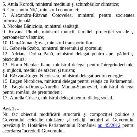
5. Attila Korodi, ministrul mediului şi schimbărilor climatice;
6. Constantin Niţă, ministrul economiei;
7. Alexandru-Răzvan Cotovelea, ministrul pentru societatea
informaţională;
8. Nicolae Bănicioiu, ministrul sănătăţii;
9. Rovana Plumb, ministrul muncii, familiei, protecţiei sociale şi
persoanelor vârstnice;
10. Dan-Coman Şova, ministrul transporturilor;
11. Gabriela Szabo, ministrul tineretului şi sportului;
12. Adriana Doina Pană, ministrul delegat pentru ape, păduri şi
piscicultură;
13. Florin Nicolae Jianu, ministrul delegat pentru întreprinderi mici
şi mijlocii, mediul de afaceri şi turism;
14. Răzvan-Eugen Nicolescu, ministrul delegat pentru energie;
15. Eugen Nicolicea, ministrul delegat pentru relaţia cu Parlamentul;
16. Bogdan-Dragoş-Aureliu Marian-Stanoevici, ministrul delegat
pentru românii de pretutindeni;
17. Aurelia Cristea, ministrul delegat pentru dialog social.
Art. 2. -
Nu fac obiectul modificării structurii şi compoziţiei politice a
Guvernului celelalte ministere şi ceilalţi membri ai Guvernului
prevăzuţi în Hotărârea Parlamentului României
nr. 45/2012
pentru
acordarea încrederii Guvernului.