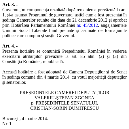
Art. 3. -
Guvernul, în componenţa rezultată după remanierea prevăzută la art.
1, şi-a asumat Programul de guvernare, astfel cum a fost prezentat în
şedinţa Camerelor reunite din data de 21 decembrie 2012 şi aprobat
prin Hotărârea Parlamentului României
nr. 45/2012
, angajamentele
Uniunii Social Liberale fiind preluate şi asumate de formaţiunile
politice care compun şi susţin Guvernul.
Art. 4. -
Prezenta hotărâre se comunică Preşedintelui României în vederea
exercitării atribuţiilor prevăzute la art. 85 alin. (2) şi (3) din
Constituţia României, republicată.
Această hotărâre a fost adoptată de Camera Deputaţilor şi de Senat
în şedinţa comună din 4 martie 2014, cu votul majorităţii deputaţilor
şi senatorilor.
PREŞEDINTELE CAMEREI DEPUTAŢILOR
VALERIU-ŞTEFAN ZGONEA
p. PREŞEDINTELE SENATULUI,
CRISTIAN-SORIN DUMITRESCU
Bucureşti, 4 martie 2014.
Nr. 1.