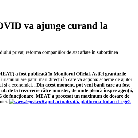
 COVID va ajunge curand la
diului privat, reforma companiilor de stat aflate în subordinea
EAT) a fost publicată în Monitorul Oficial. Astfel granturile
urismului are patru mari direcții în care va acționa: scheme de ajutor
ui și a economiei. „
Din acest moment, pot veni banii care au fost
: de la trezorerie către minister, de unde pleacă înspre agenții,
ici HG de funcționare, MEAT a procesat un maximum de dosare de
miei.
Rapid actualizată, platforma Indaco Lege5