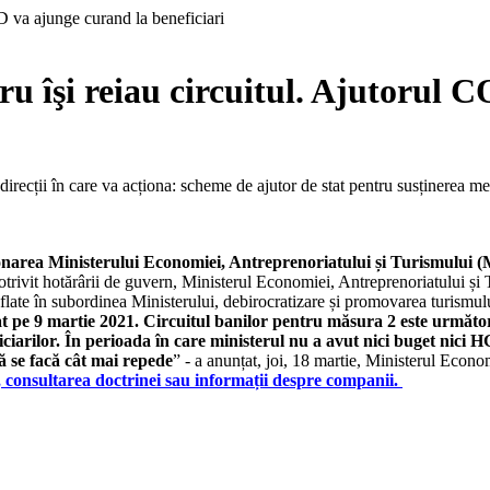
cru îşi reiau circuitul. Ajutorul
irecții în care va acționa: scheme de ajutor de stat pentru susținerea me
ionarea Ministerului Economiei, Antreprenoriatului și Turismului (M
trivit hotărârii de guvern, Ministerul Economiei, Antreprenoriatului și T
aflate în subordinea Ministerului, debirocratizare și promovarea turismul
 pe 9 martie 2021. Circuitul banilor pentru măsura 2 este următorul
neficiarilor. În perioada în care ministerul nu a avut nici buget n
 să se facă cât mai repede
” - a anunțat, joi, 18 martie, Ministerul Econo
e, consultarea doctrinei sau informații despre companii.