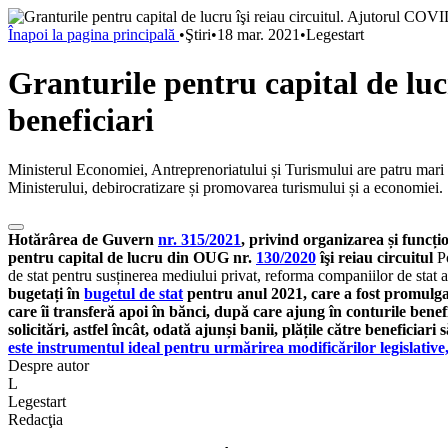
Înapoi la pagina principală
•
Ştiri
•
18 mar. 2021
•
Legestart
Granturile pentru capital de lu
beneficiari
Ministerul Economiei, Antreprenoriatului și Turismului are patru mari d
Ministerului, debirocratizare și promovarea turismului și a economiei.
Hotărârea de Guvern
nr. 315/2021
, privind organizarea și funcț
pentru capital de lucru din OUG nr.
130/2020
îşi reiau circuitul
Po
de stat pentru susținerea mediului privat, reforma companiilor de stat 
bugetați în
bugetul de stat
pentru anul 2021, care a fost promulgat
care îi transferă apoi în bănci, după care ajung în conturile be
solicitări, astfel încât, odată ajunși banii, plățile către beneficiari
este instrumentul ideal pentru urmărirea modificărilor legislativ
Despre autor
L
Legestart
Redacţia