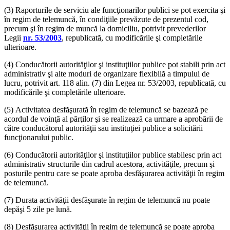
(3) Raporturile de serviciu ale funcţionarilor publici se pot exercita şi
în regim de telemuncă, în condiţiile prevăzute de prezentul cod,
precum şi în regim de muncă la domiciliu, potrivit prevederilor
Legii
nr. 53/2003
, republicată, cu modificările şi completările
ulterioare.
(4) Conducătorii autorităţilor şi instituţiilor publice pot stabili prin act
administrativ şi alte moduri de organizare flexibilă a timpului de
lucru, potrivit art. 118 alin. (7) din Legea nr. 53/2003, republicată, cu
modificările şi completările ulterioare.
(5) Activitatea desfăşurată în regim de telemuncă se bazează pe
acordul de voinţă al părţilor şi se realizează ca urmare a aprobării de
către conducătorul autorităţii sau instituţiei publice a solicitării
funcţionarului public.
(6) Conducătorii autorităţilor şi instituţiilor publice stabilesc prin act
administrativ structurile din cadrul acestora, activităţile, precum şi
posturile pentru care se poate aproba desfăşurarea activităţii în regim
de telemuncă.
(7) Durata activităţii desfăşurate în regim de telemuncă nu poate
depăşi 5 zile pe lună.
(8) Desfăşurarea activităţii în regim de telemuncă se poate aproba