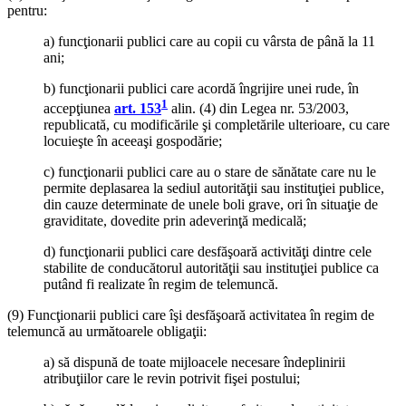
pentru:
a) funcţionarii publici care au copii cu vârsta de până la 11
ani;
b) funcţionarii publici care acordă îngrijire unei rude, în
1
accepţiunea
art. 153
alin. (4) din Legea nr. 53/2003,
republicată, cu modificările şi completările ulterioare, cu care
locuieşte în aceeaşi gospodărie;
c) funcţionarii publici care au o stare de sănătate care nu le
permite deplasarea la sediul autorităţii sau instituţiei publice,
din cauze determinate de unele boli grave, ori în situaţie de
graviditate, dovedite prin adeverinţă medicală;
d) funcţionarii publici care desfăşoară activităţi dintre cele
stabilite de conducătorul autorităţii sau instituţiei publice ca
putând fi realizate în regim de telemuncă.
(9) Funcţionarii publici care îşi desfăşoară activitatea în regim de
telemuncă au următoarele obligaţii:
a) să dispună de toate mijloacele necesare îndeplinirii
atribuţiilor care le revin potrivit fişei postului;