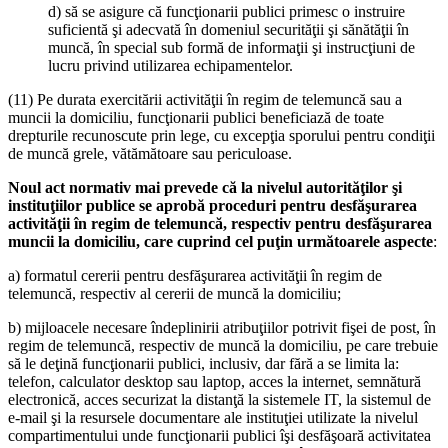
d) să se asigure că funcţionarii publici primesc o instruire
suficientă şi adecvată în domeniul securităţii şi sănătăţii în
muncă, în special sub formă de informaţii şi instrucţiuni de
lucru privind utilizarea echipamentelor.
(11) Pe durata exercitării activităţii în regim de telemuncă sau a
muncii la domiciliu, funcţionarii publici beneficiază de toate
drepturile recunoscute prin lege, cu excepţia sporului pentru condiţii
de muncă grele, vătămătoare sau periculoase.
Noul act normativ mai prevede că la nivelul autorităţilor şi
instituţiilor publice se aprobă proceduri pentru desfăşurarea
activităţii în regim de telemuncă, respectiv pentru desfăşurarea
muncii la domiciliu, care cuprind cel puţin următoarele aspecte
:
a) formatul cererii pentru desfăşurarea activităţii în regim de
telemuncă, respectiv al cererii de muncă la domiciliu;
b) mijloacele necesare îndeplinirii atribuţiilor potrivit fişei de post, în
regim de telemuncă, respectiv de muncă la domiciliu, pe care trebuie
să le deţină funcţionarii publici, inclusiv, dar fără a se limita la:
telefon, calculator desktop sau laptop, acces la internet, semnătură
electronică, acces securizat la distanţă la sistemele IT, la sistemul de
e-mail şi la resursele documentare ale instituţiei utilizate la nivelul
compartimentului unde funcţionarii publici îşi desfăşoară activitatea