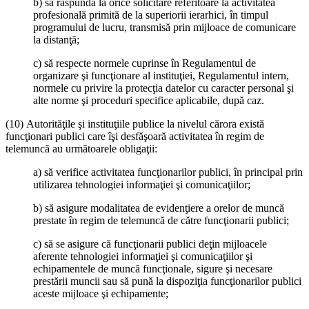
b) să răspundă la orice solicitare referitoare la activitatea
profesională primită de la superiorii ierarhici, în timpul
programului de lucru, transmisă prin mijloace de comunicare
la distanţă;
c) să respecte normele cuprinse în Regulamentul de
organizare şi funcţionare al instituţiei, Regulamentul intern,
normele cu privire la protecţia datelor cu caracter personal şi
alte norme şi proceduri specifice aplicabile, după caz.
(10) Autorităţile şi instituţiile publice la nivelul cărora există
funcţionari publici care îşi desfăşoară activitatea în regim de
telemuncă au următoarele obligaţii:
a) să verifice activitatea funcţionarilor publici, în principal prin
utilizarea tehnologiei informaţiei şi comunicaţiilor;
b) să asigure modalitatea de evidenţiere a orelor de muncă
prestate în regim de telemuncă de către funcţionarii publici;
c) să se asigure că funcţionarii publici deţin mijloacele
aferente tehnologiei informaţiei şi comunicaţiilor şi
echipamentele de muncă funcţionale, sigure şi necesare
prestării muncii sau să pună la dispoziţia funcţionarilor publici
aceste mijloace şi echipamente;