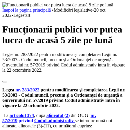
Înapoi la pagina principală
•
Modificări legislative
•
20 oct.
2022
•
Legestart
Funcţionarii publici vor putea
lucra de acasă 5 zile pe lună
Legea nr. 283/2022 pentru modificarea şi completarea Legii nr.
53/2003 - Codul muncii, precum şi a Ordonanţei de urgenţă a
Guvernului nr. 57/2019 privind Codul administrativ intra în vigoare
la 22 octombrie 2022.
Legea
nr. 283/2022
pentru modificarea şi completarea Legii nr.
53/2003 - Codul muncii, precum şi a Ordonanţei de urgenţă a
Guvernului nr. 57/2019 privind Codul administrativ intra în
vigoare la 22 octombrie 2022.
La
articolul 374
, după
alineatul (2)
din OUG
nr.
57/2019
privind
Codul administrativ
se introduc nouă noi
alineate, alineatele (3)-(11), cu următorul cuprins: