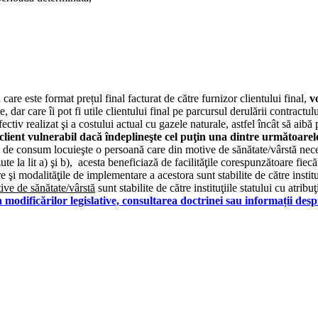
re este format prețul final facturat de către furnizor clientului final,
vo
e, dar care îi pot fi utile clientului final pe parcursul derulării contractu
tiv realizat şi a costului actual cu gazele naturale, astfel încât să aibă
t client vulnerabil dacă îndeplineşte cel puţin una dintre următoarele
ocul de consum locuieşte o persoană care din motive de sănătate/vârstă neces
 la lit a) şi b), acesta beneficiază de facilităţile corespunzătoare fiecăr
are şi modalităţile de implementare a acestora sunt stabilite de către institu
ive de sănătate/vârstă
sunt stabilite de către instituţiile statului cu atrib
modificărilor legislative, consultarea doctrinei sau informații des