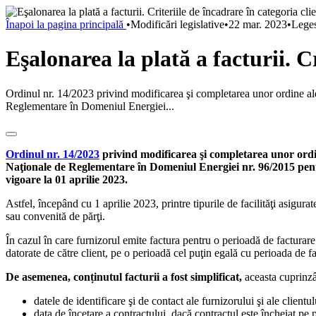
Înapoi la pagina principală
•
Modificări legislative
•
22 mar. 2023
•
Leges
Eşalonarea la plată a facturii. Cr
Ordinul nr. 14/2023 privind modificarea şi completarea unor ordine al
Reglementare în Domeniul Energiei...
Ordinul nr. 14/2023
privind modificarea şi completarea unor ordin
Naţionale de Reglementare în Domeniul Energiei nr. 96/2015 pentru
vigoare la 01 aprilie 2023.
Astfel, începând cu 1 aprilie 2023, printre tipurile de facilităţi asigur
sau convenită de părţi.
În cazul în care furnizorul emite factura pentru o perioadă de facturar
datorate de către client, pe o perioadă cel puţin egală cu perioada de fa
De asemenea, conținutul facturii a fost simplificat,
aceasta cuprin
datele de identificare şi de contact ale furnizorului şi ale clientul
data de încetare a contractului, dacă contractul este încheiat pe