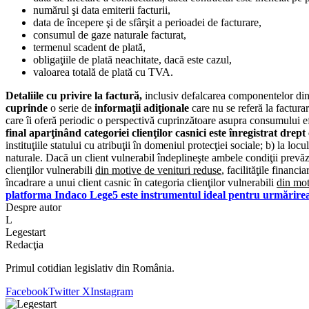
numărul şi data emiterii facturii,
data de începere şi de sfârşit a perioadei de facturare,
consumul de gaze naturale facturat,
termenul scadent de plată,
obligaţiile de plată neachitate, dacă este cazul,
valoarea totală de plată cu TVA.
Detaliile cu privire la factură,
inclusiv defalcarea componentelor din ca
cuprinde
o serie de
informaţii adiţionale
care nu se referă la facturar
care îi oferă periodic o perspectivă cuprinzătoare asupra consumului efec
final aparţinând categoriei clienţilor casnici este înregistrat drep
instituţiile statului cu atribuţii în domeniul protecţiei sociale; b) la l
naturale. Dacă un client vulnerabil îndeplineşte ambele condiţii prevăzute
clienţilor vulnerabili
din motive de venituri reduse
, facilităţile financi
încadrare a unui client casnic în categoria clienţilor vulnerabili
din mot
platforma Indaco Lege5 este instrumentul ideal pentru urmărirea 
Despre autor
L
Legestart
Redacţia
Primul cotidian legislativ din România.
Facebook
Twitter X
Instagram