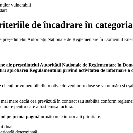
tart
iteriile de încadrare în categoria
e preşedintelui Autorităţii Naţionale de Reglementare în Domeniul Energi
e ale preşedintelui Autorităţii Naţionale de Reglementare în Domen
 aprobarea Regulamentului privind activitatea de informare a clienţ
ate clienţilor vulnerabili din motive de venituri reduse se va număra şi eş
e mai mare decât cea prevăzută în contract sau stabilită conform reglement
cturare pentru care a fost emisă factura.
zând
pe prima pagină
următoarele informații prioritare:
ui final,
 perioadă determinată,