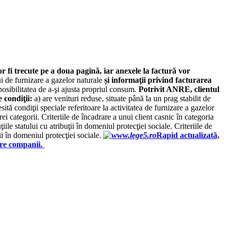
r fi trecute pe a doua pagină, iar anexele la factură vor
lui de furnizare a gazelor naturale
și
informaţii privind facturarea
 posibilitatea de a-şi ajusta propriul consum.
Potrivit ANRE, clientul
 condiţii:
a) are venituri reduse, situate până la un prag stabilit de
ită condiţii speciale referitoare la activitatea de furnizare a gazelor
ei categorii. Criteriile de încadrare a unui client casnic în categoria
ţiile statului cu atribuţii în domeniul protecţiei sociale. Criteriile de
uţii în domeniul protecţiei sociale.
Rapid actualizată,
pre companii.