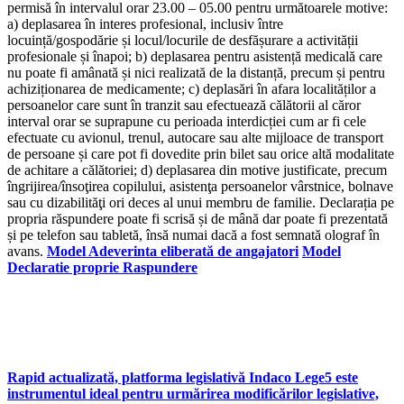
permisă în intervalul orar 23.00 – 05.00 pentru următoarele motive:
a) deplasarea în interes profesional, inclusiv între
locuință/gospodărie și locul/locurile de desfășurare a activității
profesionale și înapoi; b) deplasarea pentru asistență medicală care
nu poate fi amânată și nici realizată de la distanță, precum și pentru
achiziționarea de medicamente; c) deplasări în afara localităților a
persoanelor care sunt în tranzit sau efectuează călătorii al căror
interval orar se suprapune cu perioada interdicției cum ar fi cele
efectuate cu avionul, trenul, autocare sau alte mijloace de transport
de persoane și care pot fi dovedite prin bilet sau orice altă modalitate
de achitare a călătoriei; d) deplasarea din motive justificate, precum
îngrijirea/însoţirea copilului, asistenţa persoanelor vârstnice, bolnave
sau cu dizabilităţi ori deces al unui membru de familie. Declarația pe
propria răspundere poate fi scrisă și de mână dar poate fi prezentată
și pe telefon sau tabletă, însă numai dacă a fost semnată olograf în
avans.
Model Adeverinta eliberată de angajatori
Model
Declaratie proprie Raspundere
Rapid actualizată, platforma legislativă Indaco Lege5 este
instrumentul ideal pentru urmărirea modificărilor legislative,