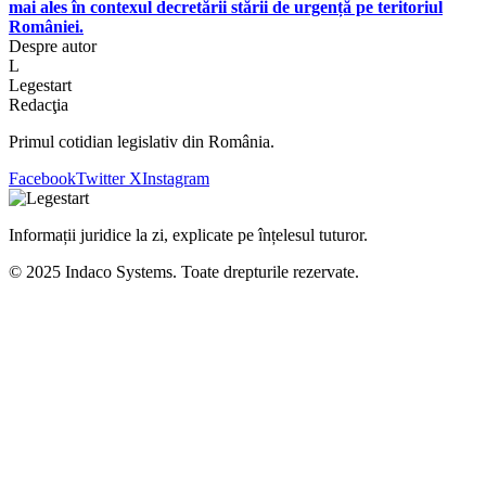
mai ales în contexul decretării stării de urgență pe teritoriul
României.
Despre autor
L
Legestart
Redacţia
Primul cotidian legislativ din România.
Facebook
Twitter X
Instagram
Informații juridice la zi, explicate pe înțelesul tuturor.
© 2025 Indaco Systems. Toate drepturile rezervate.