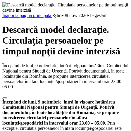
Înapoi la pagina principală
•
Ştiri
•
08 nov. 2020
•
Legestart
Descarcă model declaraţie.
Circulaţia persoanelor pe
timpul nopţii devine interzisă
Începând de luni, 9 noiembrie, intră în vigoare hotărârea Comitetului
Național pentru Situaţii de Urgenţă. Potrivit documentului, în toate
localitățile din România, se propune interzicerea circulației
persoanelor în afara locuinței/gospodăriei în intervalul orar 23.00 –
05.00.
Începând de luni, 9 noiembrie, intră în vigoare hotărârea
Comitetului Național pentru Situaţii de Urgenţă. Potrivit
documentului, în toate localitățile din România, se propune
interzicerea circulației persoanelor în afara
locuinței/gospodăriei în intervalul orar 23.00 – 05.00.
Prin
excepție, circulația persoanelor în afara locuinței/gospodăriei este