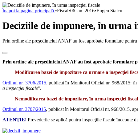
Înapoi la pagina principală
•
Fiscal
•
06 ian. 2016
•
Eugen Staicu
Deciziile de impunere, în urma in
Prin ordine ale preşedintelui ANAF au fost aprobate formulare pentru de
Prin ordine ale preşedintelui ANAF au fost aprobate formulare pent
Modificarea bazei de impozitare ca urmare a inspecţiei fisc
Ordinul nr. 3706/2015
, publicat în Monitorul Oficial nr. 968/2015: în
a inspecţiei fiscale
".
Nemodificarea bazei de impozitare, în urma inspecţiei fisca
Ordinul nr. 3707/2015
, publicat în Monitorul Oficial nr. 968/2015, ap
ATENŢIE!
Prevederile se aplică pentru inspecţiile fiscale începute 