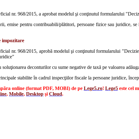
ficial nr. 968/2015, a aprobat modelul şi conţinutul formularului "Decizi
rii, emise pentru contribuabili/plătitori, persoane fizice sau juridice, s
de impozitare
oficial nr. 968/2015, aprobă modelul şi conţinutul formularului "Decizie 
uridice"
tru soluţionarea deconturilor cu sume negative de taxă pe valoarea adăuga
rincipale stabilite în cadrul inspecţiilor fiscale la persoane juridice, în
cumpăra online (format PDF, MOBI) de pe
Lege5.ro
!
Lege5
este cel 
ine
,
Mobile
,
Desktop
şi
Cloud
.