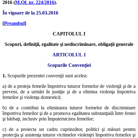
2016 (
M.Of. nr. 224/2016
).
În vigoare de la 25.03.2016
[
Preambul
]
CAPITOLUL I
Scopuri, definiţii, egalitate şi nediscriminare, obligaţii generale
ARTICOLUL 1
Scopurile Convenţiei
1.
Scopurile prezentei convenţii sunt acelea:
a) de a proteja femeile împotriva tuturor formelor de violenţă şi de a
preveni, de a urmări în justiţie şi de a elimina violenţa împotriva
femeilor şi violenţa domestică;
b) de a contribui la eliminarea tuturor formelor de discriminare
împotriva femeilor şi de a promova egalitatea substanţială între femei
şi bărbaţi, inclusiv prin împuternicirea femeilor;
c) de a proiecta un cadru cuprinzător, politici şi măsuri pentru
protecţia şi asistenţa tuturor victimelor violenţei împotriva femeilor şi