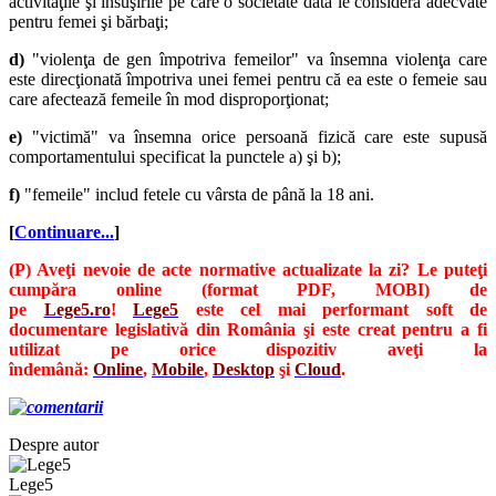
activităţile şi însuşirile pe care o societate dată le consideră adecvate
pentru femei şi bărbaţi;
d)
"violenţa de gen împotriva femeilor" va însemna violenţa care
este direcţionată împotriva unei femei pentru că ea este o femeie sau
care afectează femeile în mod disproporţionat;
e)
"victimă" va însemna orice persoană fizică care este supusă
comportamentului specificat la punctele a) şi b);
f)
"femeile" includ fetele cu vârsta de până la 18 ani.
[
Continuare...
]
(P) Aveţi nevoie de acte normative actualizate la zi? Le puteţi
cumpăra online (format PDF, MOBI) de
pe
Lege5.ro
!
Lege5
este cel mai performant soft de
documentare legislativă din România şi este creat pentru a fi
utilizat pe orice dispozitiv aveţi la
îndemână:
Online
,
Mobile
,
Desktop
şi
Cloud
.
Despre autor
Lege5