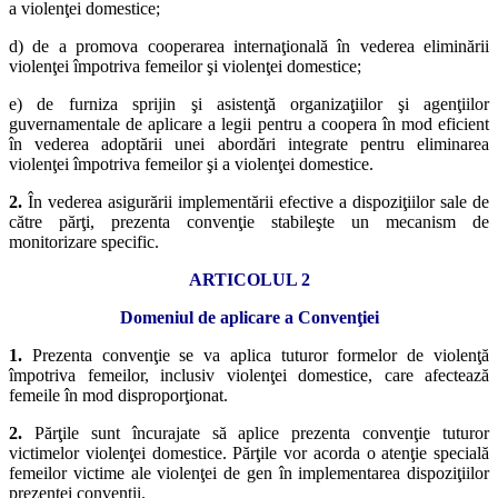
a violenţei domestice;
d) de a promova cooperarea internaţională în vederea eliminării
violenţei împotriva femeilor şi violenţei domestice;
e) de furniza sprijin şi asistenţă organizaţiilor şi agenţiilor
guvernamentale de aplicare a legii pentru a coopera în mod eficient
în vederea adoptării unei abordări integrate pentru eliminarea
violenţei împotriva femeilor şi a violenţei domestice.
2.
În vederea asigurării implementării efective a dispoziţiilor sale de
către părţi, prezenta convenţie stabileşte un mecanism de
monitorizare specific.
ARTICOLUL 2
Domeniul de aplicare a Convenţiei
1.
Prezenta convenţie se va aplica tuturor formelor de violenţă
împotriva femeilor, inclusiv violenţei domestice, care afectează
femeile în mod disproporţionat.
2.
Părţile sunt încurajate să aplice prezenta convenţie tuturor
victimelor violenţei domestice. Părţile vor acorda o atenţie specială
femeilor victime ale violenţei de gen în implementarea dispoziţiilor
prezentei convenţii.