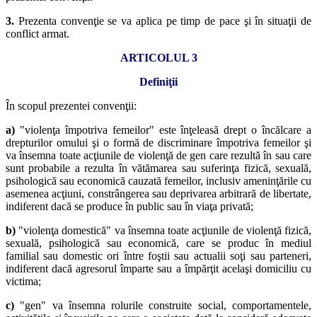
3.
Prezenta convenţie se va aplica pe timp de pace şi în situaţii de
conflict armat.
ARTICOLUL 3
Definiţii
În scopul prezentei convenţii:
a)
"violenţa împotriva femeilor" este înţeleasă drept o încălcare a
drepturilor omului şi o formă de discriminare împotriva femeilor şi
va însemna toate acţiunile de violenţă de gen care rezultă în sau care
sunt probabile a rezulta în vătămarea sau suferinţa fizică, sexuală,
psihologică sau economică cauzată femeilor, inclusiv ameninţările cu
asemenea acţiuni, constrângerea sau deprivarea arbitrară de libertate,
indiferent dacă se produce în public sau în viaţa privată;
b)
"violenţa domestică" va însemna toate acţiunile de violenţă fizică,
sexuală, psihologică sau economică, care se produc în mediul
familial sau domestic ori între foştii sau actualii soţi sau parteneri,
indiferent dacă agresorul împarte sau a împărţit acelaşi domiciliu cu
victima;
c)
"gen" va însemna rolurile construite social, comportamentele,