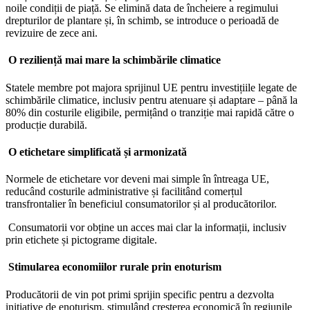
noile condiții de piață. Se elimină data de încheiere a regimului
drepturilor de plantare și, în schimb, se introduce o perioadă de
revizuire de zece ani.
O reziliență mai mare la schimbările climatice
Statele membre pot majora sprijinul UE pentru investițiile legate de
schimbările climatice, inclusiv pentru atenuare și adaptare – până la
80% din costurile eligibile, permițând o tranziție mai rapidă către o
producție durabilă.
O etichetare simplificată și armonizată
Normele de etichetare vor deveni mai simple în întreaga UE,
reducând costurile administrative și facilitând comerțul
transfrontalier în beneficiul consumatorilor și al producătorilor.
Consumatorii vor obține un acces mai clar la informații, inclusiv
prin etichete și pictograme digitale.
Stimularea economiilor rurale prin enoturism
Producătorii de vin pot primi sprijin specific pentru a dezvolta
inițiative de enoturism, stimulând creșterea economică în regiunile