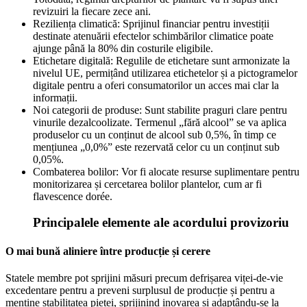
revizuiri la fiecare zece ani.
Reziliența climatică: Sprijinul financiar pentru investiții
destinate atenuării efectelor schimbărilor climatice poate
ajunge până la 80% din costurile eligibile.
Etichetare digitală: Regulile de etichetare sunt armonizate la
nivelul UE, permițând utilizarea etichetelor și a pictogramelor
digitale pentru a oferi consumatorilor un acces mai clar la
informații.
Noi categorii de produse: Sunt stabilite praguri clare pentru
vinurile dezalcoolizate. Termenul „fără alcool” se va aplica
produselor cu un conținut de alcool sub 0,5%, în timp ce
mențiunea „0,0%” este rezervată celor cu un conținut sub
0,05%.
Combaterea bolilor: Vor fi alocate resurse suplimentare pentru
monitorizarea și cercetarea bolilor plantelor, cum ar fi
flavescence dorée.
Principalele elemente ale acordului provizoriu
O mai bună aliniere între producție și cerere
Statele membre pot sprijini măsuri precum defrișarea viței-de-vie
excedentare pentru a preveni surplusul de producție și pentru a
menține stabilitatea pieței, sprijinind inovarea și adaptându-se la