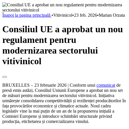
Înapoi la pagina principală
•
Vitivinicol
•
23 feb. 2026
•
Marian Orzata
Consiliul UE a aprobat un nou
regulament pentru
modernizarea sectorului
vitivinicol
BRUXELLES – 23 februarie 2026 | Conform unui
comunicat
de
presă emis astăzi, Consiliul Uniunii Europene a aprobat un nou set
de măsuri pentru modernizarea sectorului vitivinicol. Inițiativa
urmărește consolidarea competitivității și rezilienței producătorilor în
fața provocărilor economice și climatice actuale. Noul cadru
legislativ vine la mai puțin de un an de la propunerea inițială a
Comisiei Europene și introduce schimbări structurale privind
producția, etichetarea și comercializarea vinului.