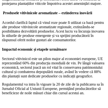
protejarea plantațiilor viticole împotriva acestei amenințări majore.
Produsele vitivinicole aromatizate – extinderea inovării
Acordul clarifică faptul că vinul roze poate fi utilizat ca bază pentru
alte produse vitivinicole aromatizate regionale, extinzându-se
posibilitatea dezvoltării produselor. Acest lucru va încuraja inovarea
în stilurile de produse emergente și va sprijini producătorii în
răspunsul oferit noilor gusturi ale consumatorilor.
Impactul economic și etapele următoare
Sectorul vitivinicol este un pilon major al economiei europene, UE
reprezentând 60% din producția mondială de vin. Pe lângă valoarea
economică, sectorul joacă un rol vital în conservarea patrimoniului
cultural și combaterea depopulării rurale, având în vedere că 88%
din plantații sunt dedicate produselor cu indicații geografice.
Regulamentul va intra în vigoare la 20 de zile de la publicarea sa în
Jurnalul Oficial al Uniunii Europene, permițând producătorilor să
beneficieze de noile măsuri chiar din cursul acestui an.