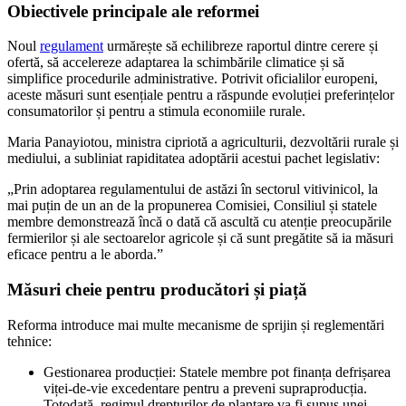
Obiectivele principale ale reformei
Noul
regulament
urmărește să echilibreze raportul dintre cerere și
ofertă, să accelereze adaptarea la schimbările climatice și să
simplifice procedurile administrative. Potrivit oficialilor europeni,
aceste măsuri sunt esențiale pentru a răspunde evoluției preferințelor
consumatorilor și pentru a stimula economiile rurale.
Maria Panayiotou, ministra cipriotă a agriculturii, dezvoltării rurale și
mediului, a subliniat rapiditatea adoptării acestui pachet legislativ:
„Prin adoptarea regulamentului de astăzi în sectorul vitivinicol, la
mai puțin de un an de la propunerea Comisiei, Consiliul și statele
membre demonstrează încă o dată că ascultă cu atenție preocupările
fermierilor și ale sectoarelor agricole și că sunt pregătite să ia măsuri
eficace pentru a le aborda.”
Măsuri cheie pentru producători și piață
Reforma introduce mai multe mecanisme de sprijin și reglementări
tehnice:
Gestionarea producției: Statele membre pot finanța defrișarea
viței-de-vie excedentare pentru a preveni supraproducția.
Totodată, regimul drepturilor de plantare va fi supus unei