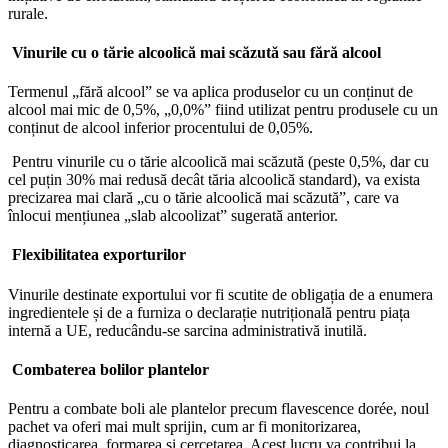
rurale.
Vinurile cu o tărie alcoolică mai scăzută sau fără alcool
Termenul „fără alcool” se va aplica produselor cu un conținut de
alcool mai mic de 0,5%, „0,0%” fiind utilizat pentru produsele cu un
conținut de alcool inferior procentului de 0,05%.
Pentru vinurile cu o tărie alcoolică mai scăzută (peste 0,5%, dar cu
cel puțin 30% mai redusă decât tăria alcoolică standard), va exista
precizarea mai clară „cu o tărie alcoolică mai scăzută”, care va
înlocui mențiunea „slab alcoolizat” sugerată anterior.
Flexibilitatea exporturilor
Vinurile destinate exportului vor fi scutite de obligația de a enumera
ingredientele și de a furniza o declarație nutrițională pentru piața
internă a UE, reducându-se sarcina administrativă inutilă.
Combaterea bolilor plantelor
Pentru a combate boli ale plantelor precum flavescence dorée, noul
pachet va oferi mai mult sprijin, cum ar fi monitorizarea,
diagnosticarea, formarea și cercetarea. Acest lucru va contribui la