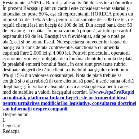
Restaurante și 5630 – Baruri și alte activități de servire a băuturilor.
În prezent Bacşişul plătit cu cardul este considerat venit salarial și
impozitat cu peste 50%, aşa că reprezentanţii HORECA propun un
impozit fix de 10%. Astfel, pentru o consumaţie de 1.000 de lei, de
regulă clienţii lasă un bacşiş de 100 de lei. Din aceşti bani, doar 50
de lei ajung la ospătar. În noua variantă propusă, ar intra pe cardul
ospătarului 90 de lei. Bacşişul va fi evidenţiat, atât pe o notă pe
plată, cât şi pe bonul fiscal. Nerespectarea prevederilor legate de
bacşiş va fi considerată contravenţie, sancţionată cu amendă
cuprinsă între 2.000 lei şi 4.000 lei. Potrivit proiectului, operatorii
economici vor avea obligaţia de a înmâna clientului o notă de plată,
în prealabil emiterii bonului fiscal, în care sunt prevăzute rubrici
destinate alegerii de către client, a nivelului bacşişului oferit, între
0% şi 15% din valoarea consumaţiei. Nota de plată trebuie să
conţină şi o alta rubrică în care clientul să poată înscrie suma oferită
drept bacşiş, în valoare absolută, dacă acesta optează pentru acest
mod de stabilire a valorii bacşişului acordat.
Rapid
actualizată, platforma Indaco Lege5 este instrumentul ideal
pentru urmărirea modificărilor legislative, consultarea doctrinei
sau informații despre companii.
Despre autor
L
Legestart
Redacţia