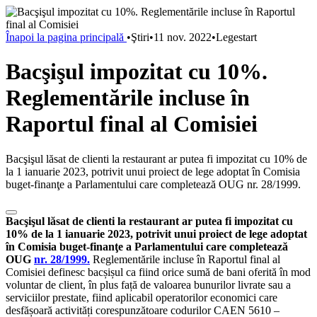
Înapoi la pagina principală
•
Ştiri
•
11 nov. 2022
•
Legestart
Bacşişul impozitat cu 10%.
Reglementările incluse în
Raportul final al Comisiei
Bacşişul lăsat de clienti la restaurant ar putea fi impozitat cu 10% de
la 1 ianuarie 2023, potrivit unui proiect de lege adoptat în Comisia
buget-finanţe a Parlamentului care completează OUG nr. 28/1999.
Bacşişul lăsat de clienti la restaurant ar putea fi impozitat cu
10% de la 1 ianuarie 2023, potrivit unui proiect de lege adoptat
în Comisia buget-finanţe a Parlamentului care completează
OUG
nr. 28/1999.
Reglementările incluse în Raportul final al
Comisiei definesc bacșișul ca fiind orice sumă de bani oferită în mod
voluntar de client, în plus față de valoarea bunurilor livrate sau a
serviciilor prestate, fiind aplicabil operatorilor economici care
desfășoară activități corespunzătoare codurilor CAEN 5610 –