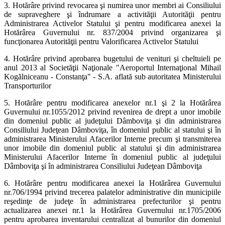
3. Hotărâre privind revocarea şi numirea unor membri ai Consiliului
de supraveghere şi îndrumare a activităţii Autorităţii pentru
Administrarea Activelor Statului şi pentru modificarea anexei la
Hotărârea Guvernului nr. 837/2004 privind organizarea şi
funcţionarea Autorităţii pentru Valorificarea Activelor Statului
4. Hotărâre privind aprobarea bugetului de venituri şi cheltuieli pe
anul 2013 al Societăţii Naţionale "Aeroportul Internaţional Mihail
Kogălniceanu - Constanţa" - S.A. aflată sub autoritatea Ministerului
Transporturilor
5. Hotărâre pentru modificarea anexelor nr.1 şi 2 la Hotărârea
Guvernului nr.1055/2012 privind revenirea de drept a unor imobile
din domeniul public al judeţului Dâmboviţa şi din administrarea
Consiliului Judeţean Dâmboviţa, în domeniul public al statului şi în
administrarea Ministerului Afacerilor Interne precum şi transmiterea
unor imobile din domeniul public al statului şi din administrarea
Ministerului Afacerilor Interne în domeniul public al judeţului
Dâmboviţa şi în administrarea Consiliului Judeţean Dâmboviţa
6. Hotărâre pentru modificarea anexei la Hotărârea Guvernului
nr.706/1994 privind trecerea palatelor administrative din municipiile
reşedinţe de judeţe în administrarea prefecturilor şi pentru
actualizarea anexei nr.1 la Hotărârea Guvernului nr.1705/2006
pentru aprobarea inventarului centralizat al bunurilor din domeniul