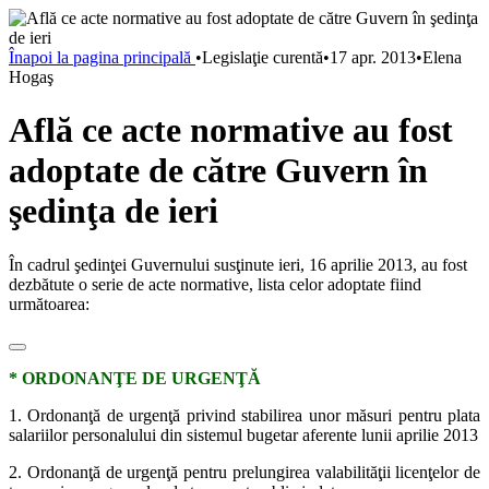
Înapoi la pagina principală
•
Legislaţie curentă
•
17 apr. 2013
•
Elena
Hogaş
Află ce acte normative au fost
adoptate de către Guvern în
şedinţa de ieri
În cadrul şedinţei Guvernului susţinute ieri, 16 aprilie 2013, au fost
dezbătute o serie de acte normative, lista celor adoptate fiind
următoarea:
* ORDONANŢE DE URGENŢĂ
1. Ordonanţă de urgenţă privind stabilirea unor măsuri pentru plata
salariilor personalului din sistemul bugetar aferente lunii aprilie 2013
2. Ordonanţă de urgenţă pentru prelungirea valabilităţii licenţelor de