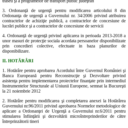
traseu şi a programelor de transport public judeţean
3. Ordonanţă de urgenţă pentru modificarea articolului 8 din
Ordonanţa de urgenţă a Guvernului nr. 34/2006 privind atribuirea
contractelor de achiziţie publică, a contractelor de concesiune de
lucrări publice şi a contractelor de concesiune de servicii
4. Ordonanţă de urgenţă privind aplicarea in perioada 2013-2018 a
unor masuri de protecţie sociala acordata persoanelor disponibilizate
prin concedieri colective, efectuate in baza planurilor de
disponibilizare.
II. HOTĂRÂRI
1. Hotărâre pentru aprobarea Acordului între Guvernul României şi
Banca Europeană pentru Reconstrucţie şi Dezvoltare privind
asistenţa pentru implementarea proiectelor finanţate prin intermediul
Instrumentelor Structurale al Uniunii Europene, semnat la Bucureşti
la 21 noiembrie 2012
2. Hotărâre pentru modificarea şi completarea anexei la Hotărârea
Guvernului nr.96/2011 privind aprobarea Normelor metodologice de
aplicare a Ordonanţei de Urgenţă a Guvernului nr.6/2011 pentru
stimularea înfiinţării şi dezvoltării microîntreprinderilor de către
întreprinzătorii tineri