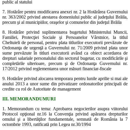
public al statului
7. Hotărâre pentru modificarea anexei nr. 2 la Hotărârea Guvernului
nr. 363/2002 privind atestarea domeniului public al judeţului Brăila,
precum şi al municipiilor, oraşelor şi comunelor din judeţul Brăila
8. Hotărâre privind suplimentarea bugetului Ministerului Muncii,
Familiei, Protecţiei Sociale şi Persoanelor Vârstnice, la titlul
Cheltuieli de personal, pentru plata titlurilor executorii prevăzute de
Ordonanţa de urgenţă a Guvernului nr. 71/2009 privind plata unor
sume prevăzute în titluri executorii având ca obiect acordarea de
drepturi salariale personalului din sectorul bugetar, cu modificările şi
completările ulterioare, precum şi de Ordonanţa Guvernului nr.
17/2012 privind reglementarea unor măsuri financiar-fiscale
9. Hotărâre privind alocarea temporara pentru lunile aprilie si mai ale
anului 2013 a unor sume din privatizare ordonatorilor principali de
credite cu rol de Autoritate de management
III. MEMORANDUMURI
1. Memorandum cu tema: Aprobarea negocierilor asupra viitorului
Protocol opţional nr.16 la Convenţia privind apărarea drepturilor
omului şi a libertăţilor fundamentale, semnată de România la 7
octombrie 1993, ratificată prin Legea nr.30/1994