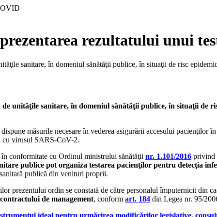
ă prezentarea rezultatului unui t
ăţile sanitare, în domeniul sănătăţii publice, în situaţii de risc epide
e unităţile sanitare, în domeniul sănătăţii publice, în situaţii de 
a dispune măsurile necesare în vederea asigurării accesului pacienţilor în 
ţiei cu virusul SARS-CoV-2.
e, în conformitate cu Ordinul ministrului sănătăţii
nr. 1.101/2016
privind 
anitare publice pot organiza testarea pacienţilor pentru detecţia inf
sanitară publică din venituri proprii.
lor prezentului ordin se constată de către personalul împuternicit din cad
a contractului de management
, conform
art. 184
din Legea nr. 95/2006
strumentul ideal pentru urmărirea modificărilor legislative, consul