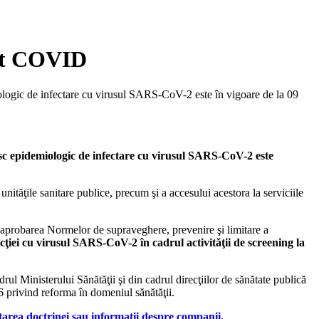
est COVID
miologic de infectare cu virusul SARS-CoV-2 este în vigoare de la 09
risc epidemiologic de infectare cu virusul SARS-CoV-2 este
unităţile sanitare publice, precum şi a accesului acestora la serviciile
aprobarea Normelor de supraveghere, prevenire şi limitare a
ecţiei cu virusul SARS-CoV-2 în cadrul activităţii de screening la
rul Ministerului Sănătăţii şi din cadrul direcţiilor de sănătate publică
 privind reforma în domeniul sănătăţii.
tarea doctrinei sau informații despre companii.