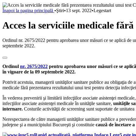
Înapoi la pagina principală
•
Ştiri
•
13 sept. 2022
•
Legestart
Acces la serviciile medicale făr
Ordinul nr. 2675/2022 pentru aprobarea unor măsuri ce se aplică de unit
septembrie 2022.
Ordinul
nr. 2675/2022
pentru aprobarea unor măsuri ce se aplică d
în vigoare de la 09 septembrie 2022.
Potrivit acestuia, managerii unităţilor sanitare publice au obligaţia de 
medicale fără prezentarea rezultatului unui test pentru detecţia infec
În vederea prevenirii şi limitării infecţiilor asociate asistenţei medical
infecţiilor asociate asistenţei medicale în unităţile sanitare,
unităţile s
internare.
Costurile activităţii de screening sunt suportate de unitatea 
Nerespectarea de către managerii unităţilor sanitare publice a prevederi
judeţene şi a municipiului Bucureşti şi constituie
cauză de încetare 
Rapid actualizată, platforma Indaco Lege5 este in