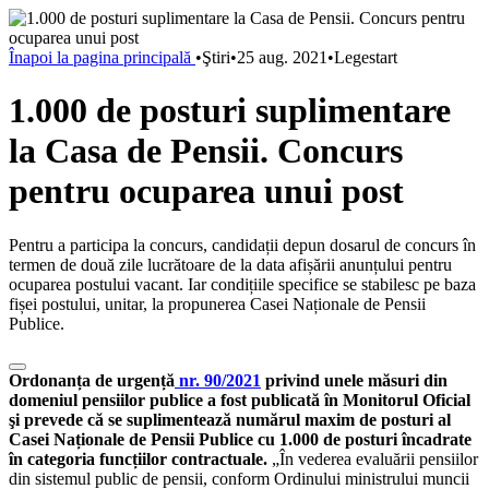
Înapoi la pagina principală
•
Ştiri
•
25 aug. 2021
•
Legestart
1.000 de posturi suplimentare
la Casa de Pensii. Concurs
pentru ocuparea unui post
Pentru a participa la concurs, candidații depun dosarul de concurs în
termen de două zile lucrătoare de la data afișării anunțului pentru
ocuparea postului vacant. Iar condițiile specifice se stabilesc pe baza
fișei postului, unitar, la propunerea Casei Naționale de Pensii
Publice.
Ordonanța de urgență
nr. 90/2021
privind unele măsuri din
domeniul pensiilor publice a fost publicată în Monitorul Oficial
şi prevede că se suplimentează numărul maxim de posturi al
Casei Naționale de Pensii Publice cu 1.000 de posturi încadrate
în categoria funcțiilor contractuale.
„În vederea evaluării pensiilor
din sistemul public de pensii, conform Ordinului ministrului muncii