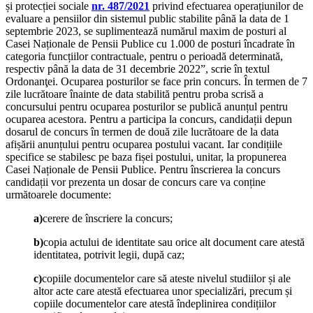
și protecției sociale
nr. 487/2021
privind efectuarea operațiunilor de
evaluare a pensiilor din sistemul public stabilite până la data de 1
septembrie 2023, se suplimentează numărul maxim de posturi al
Casei Naționale de Pensii Publice cu 1.000 de posturi încadrate în
categoria funcțiilor contractuale, pentru o perioadă determinată,
respectiv până la data de 31 decembrie 2022”, scrie în textul
Ordonanţei. Ocuparea posturilor se face prin concurs. În termen de 7
zile lucrătoare înainte de data stabilită pentru proba scrisă a
concursului pentru ocuparea posturilor se publică anunțul pentru
ocuparea acestora. Pentru a participa la concurs, candidații depun
dosarul de concurs în termen de două zile lucrătoare de la data
afișării anunțului pentru ocuparea postului vacant. Iar condițiile
specifice se stabilesc pe baza fișei postului, unitar, la propunerea
Casei Naționale de Pensii Publice. Pentru înscrierea la concurs
candidații vor prezenta un dosar de concurs care va conține
următoarele documente:
a)
cerere de înscriere la concurs;
b)
copia actului de identitate sau orice alt document care atestă
identitatea, potrivit legii, după caz;
c)
copiile documentelor care să ateste nivelul studiilor și ale
altor acte care atestă efectuarea unor specializări, precum și
copiile documentelor care atestă îndeplinirea condițiilor