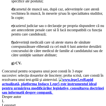
specifice ale postului;
d)
carnetul de muncă sau, după caz, adeverințele care atestă
vechimea în muncă, în meserie și/sau în specialitatea studiilor,
în copie;
e)
cazierul judiciar sau o declarație pe propria răspundere că nu
are antecedente penale care să îi facă incompatibili cu funcția
pentru care candidează;
f)
adeverință medicală care să ateste starea de sănătate
corespunzătoare eliberată cu cel mult 6 luni anterior derulării
concursului de către medicul de familie al candidatului sau de
către unitățile sanitare abilitate;
g) CV.
Concursul pentru ocuparea unui post constă în 3 etape
succesive: selecția dosarelor de înscriere; proba scrisă, care constă în
rezolvarea unui test-grilă şi ainterviul.
Rapid
actualizată, platforma Indaco Lege5 este instrumentul ideal
pentru urmărirea modificărilor legislative, consultarea doctrinei
sau informații despre companii.
Despre autor
L
Legestart