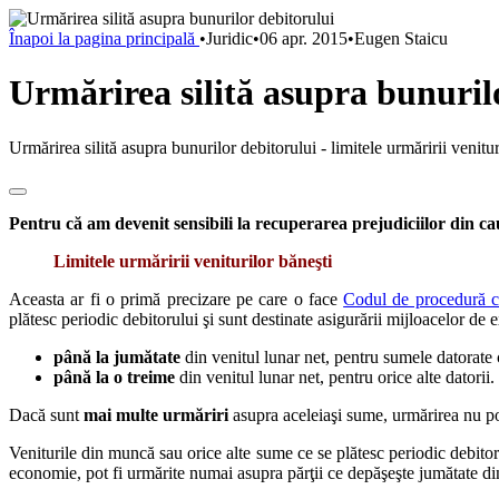
Înapoi la pagina principală
•
Juridic
•
06 apr. 2015
•
Eugen Staicu
Urmărirea silită asupra bunuril
Urmărirea silită asupra bunurilor debitorului - limitele urmăririi venitur
Pentru că am devenit sensibili la recuperarea prejudiciilor din ca
Limitele urmăririi veniturilor băneşti
Aceasta ar fi o primă precizare pe care o face
Codul de procedură c
plătesc periodic debitorului şi sunt destinate asigurării mijloacelor de e
până la jumătate
din venitul lunar net, pentru sumele datorate c
până la o treime
din venitul lunar net, pentru orice alte datorii.
Dacă sunt
mai multe urmăriri
asupra aceleiaşi sume, urmărirea nu poat
Veniturile din muncă sau orice alte sume ce se plătesc periodic debitoru
economie, pot fi urmărite numai asupra părţii ce depăşeşte jumătate d