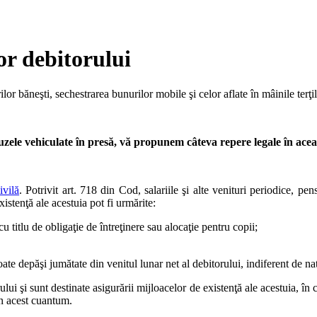
or debitorului
ilor băneşti, sechestrarea bunurilor mobile şi celor aflate în mâinile terţi
uzele vehiculate în presă, vă propunem câteva repere legale în acea
ivilă
. Potrivit art. 718 din Cod, salariile şi alte venituri periodice, pe
xistenţă ale acestuia pot fi urmărite:
u titlu de obligaţie de întreţinere sau alocaţie pentru copii;
e depăşi jumătate din venitul lunar net al debitorului, indiferent de natu
lui şi sunt destinate asigurării mijloacelor de existenţă ale acestuia, în 
in acest cuantum.