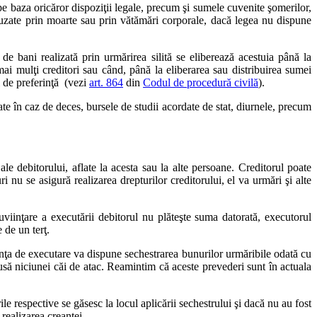
e baza oricăror dispoziţii legale, precum şi sumele cuvenite şomerilor,
auzate prin moarte sau prin vătămări corporale, dacă legea nu dispune
de bani realizată prin urmărirea silită se eliberează acestuia până la
mai mulţi creditori sau când, până la eliberarea sau distribuirea sumei
ni de preferinţă (vezi
art. 864
din
Codul de procedură civilă
).
date în caz de deces, bursele de studii acordate de stat, diurnele, precum
ale debitorului, aflate la acesta sau la alte persoane. Creditorul poate
nu se asigură realizarea drepturilor creditorului, el va urmări şi alte
viinţare a executării debitorul nu plăteşte suma datorată, executorul
 de un terţ.
stanţa de executare va dispune sechestrarea bunurilor urmăribile odată cu
pusă niciunei căi de atac. Reamintim că aceste prevederi sunt în actuala
e respective se găsesc la locul aplicării sechestrului şi dacă nu au fost
 realizarea creanţei.