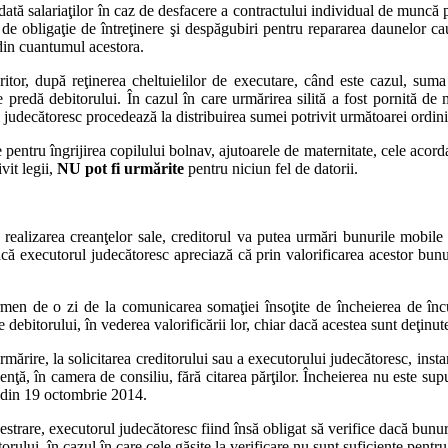
ă salariaţilor în caz de desfacere a contractului individual de muncă p
 de obligaţie de întreţinere şi despăgubiri pentru repararea daunelor c
 din cuantumul acestora.
itor, după reţinerea cheltuielilor de executare, când este cazul, suma 
e predă debitorului. În cazul în care urmărirea silită a fost pornită de 
orul judecătoresc procedează la distribuirea sumei potrivit următoarei ordi
le pentru îngrijirea copilului bolnav, ajutoarele de maternitate, cele acor
vit legii,
NU pot fi urmărite
pentru niciun fel de datorii.
 realizarea creanţelor sale, creditorul va putea urmări bunurile mobile 
ă executorul judecătoresc apreciază că prin valorificarea acestor bunuri 
rmen de o zi de la comunicarea somaţiei însoţite de încheierea de încu
ebitorului, în vederea valorificării lor, chiar dacă acestea sunt deţinute
urmărire, la solicitarea creditorului sau a executorului judecătoresc, in
nţă, în camera de consiliu, fără citarea părţilor. Încheierea nu este su
e din 19 octombrie 2014.
trare, executorul judecătoresc fiind însă obligat să verifice dacă bunuril
rului, în cazul în care cele găsite la verificare nu sunt suficiente pentru