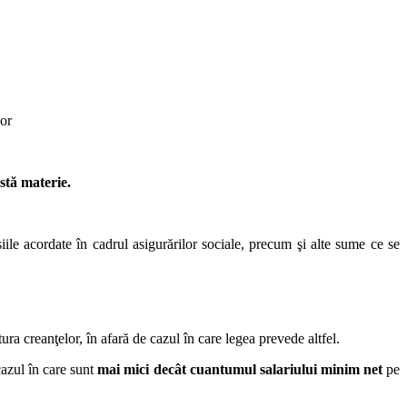
lor
stă materie.
nsiile acordate în cadrul asigurărilor sociale, precum şi alte sume ce se
ra creanţelor, în afară de cazul în care legea prevede altfel.
cazul în care sunt
mai mici decât cuantumul salariului minim net
pe