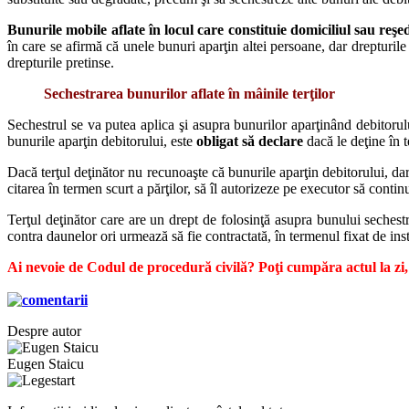
Bunurile mobile aflate în locul care constituie domiciliul sau reşe
în care se afirmă că unele bunuri aparţin altei persoane, dar drepturil
drepturile pretinse.
Sechestrarea bunurilor aflate în mâinile terţilor
Sechestrul se va putea aplica şi asupra bunurilor aparţinând debitorul
bunurile aparţin debitorului, este
obligat să declare
dacă le deţine în t
Dacă terţul deţinător nu recunoaşte că bunurile aparţin debitorului, da
citarea în termen scurt a părţilor, să îl autorizeze pe executor să contin
Terţul deţinător care are un drept de folosinţă asupra bunului sechestr
contra daunelor ori urmează să fie contractată, în termenul fixat de ins
Ai nevoie de Codul de procedură civilă? Poţi cumpăra actul la zi,
Despre autor
Eugen Staicu