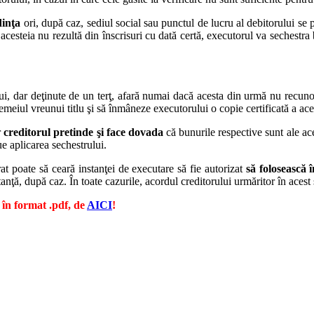
dinţa
ori, după caz, sediul social sau punctul de lucru al debitorului se
e acesteia nu rezultă din înscrisuri cu dată certă, executorul va sechestr
ui, dar deţinute de un terţ, afară numai dacă acesta din urmă nu recuno
emeiul vreunui titlu şi să înmâneze executorului o copie certificată a ace
r
creditorul pretinde şi face dovada
că bunurile respective sunt ale ace
ue aplicarea sechestrului.
at poate să ceară instanţei de executare să fie autorizat
să folosească 
tanţă, după caz. În toate cazurile, acordul creditorului urmăritor în acest
 în format .pdf, de
AICI
!