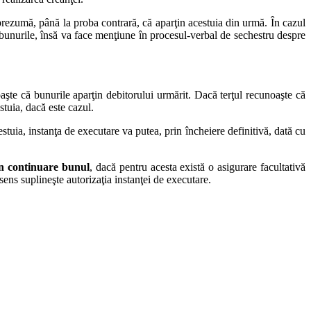
 prezumă, până la proba contrară, că aparţin acestuia din urmă. În cazul
a bunurile, însă va face menţiune în procesul-verbal de sechestru despre
aşte că bunurile aparţin debitorului urmărit. Dacă terţul recunoaşte că
stuia, dacă este cazul.
stuia, instanţa de executare va putea, prin încheiere definitivă, dată cu
în continuare bunul
, dacă pentru acesta există o asigurare facultativă
 sens suplineşte autorizaţia instanţei de executare.