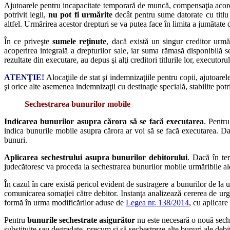
Ajutoarele pentru incapacitate temporară de muncă, compensaţia acordat
potrivit legii,
nu pot fi urmărite
decât pentru sume datorate cu titlu
altfel. Urmărirea acestor drepturi se va putea face în limita a jumătate
În ce priveşte
sumele reţinute
, dacă există un singur creditor urmăr
acoperirea integrală a drepturilor sale, iar suma rămasă disponibilă s
rezultate din executare, au depus şi alţi creditori titlurile lor, execut
ATENŢIE!
Alocaţiile de stat şi indemnizaţiile pentru copii, ajutoare
şi orice alte asemenea indemnizaţii cu destinaţie specială, stabilite potri
Sechestrarea bunurilor mobile
Indicarea bunurilor asupra cărora să se facă executarea
. Pentru
indica bunurile mobile asupra cărora ar voi să se facă executarea. Dac
bunuri.
Aplicarea sechestrului asupra bunurilor debitorului
. Dacă în te
judecătoresc va proceda la sechestrarea bunurilor mobile urmăribile ale d
În cazul în care există pericol evident de sustragere a bunurilor de la 
comunicarea somaţiei către debitor. Instanţa analizează cererea de urge
formă în urma modificărilor aduse de
Legea nr. 138/2014
, cu aplicar
Pentru
bunurile sechestrate asigurător
nu este necesară o nouă seches
substituite sau degradate, precum şi să sechestreze alte bunuri ale debito