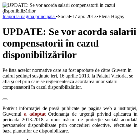
Înapoi la pagina principală
•
Social
•
17 apr. 2013
•
Elena Hogaş
UPDATE: Se vor acorda salarii
compensatorii în cazul
disponibilizărilor
Pe lista actelor normative care au fost aprobate de către Guvern în
cadrul şedinţei susţinute ieri, 16 aprilie 2013, la Palatul Victoria, se
află şi cel prin care se reglementează acordarea unor salarii
compensatorii în cazul disponibilizărilor.
Potrivit informaţiei de presă publicate pe pagina web a instituţiei,
Guvernul
a adoptat
Ordonanţa de urgenţă privind aplicarea în
perioada 2013-2018 a unor măsuri de protecţie socială acordată
persoanelor disponibilizate prin concedieri colective, efectuate în
baza planurilor de disponibilizare.