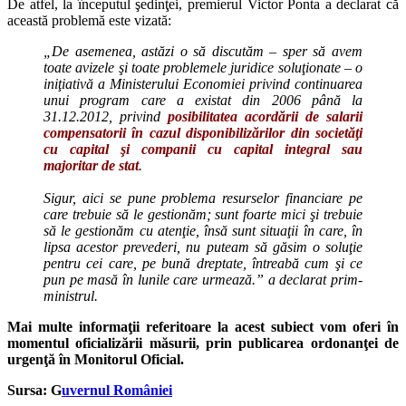
De atfel, la începutul şedinţei, premierul Victor Ponta a declarat că
această problemă este vizată:
„De asemenea, astăzi o să discutăm – sper să avem
toate avizele şi toate problemele juridice soluţionate – o
iniţiativă a Ministerului Economiei privind continuarea
unui program care a existat din 2006 până la
31.12.2012, privind
posibilitatea acordării de salarii
compensatorii în cazul disponibilizărilor din societăţi
cu capital şi companii cu capital integral sau
majoritar de stat
.
Sigur, aici se pune problema resurselor financiare pe
care trebuie să le gestionăm; sunt foarte mici şi trebuie
să le gestionăm cu atenţie, însă sunt situaţii în care, în
lipsa acestor prevederi, nu puteam să găsim o soluţie
pentru cei care, pe bună dreptate, întreabă cum şi ce
pun pe masă în lunile care urmează.” a declarat prim-
ministrul.
Mai multe informaţii referitoare la acest subiect vom oferi în
momentul oficializării măsurii, prin publicarea ordonanţei de
urgenţă în Monitorul Oficial.
Sursa: G
uvernul României