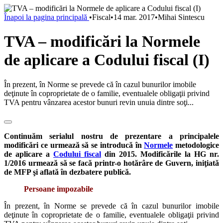
Înapoi la pagina principală
•
Fiscal
•
14 mar. 2017
•
Mihai Sintescu
TVA – modificări la Normele
de aplicare a Codului fiscal (I)
În prezent, în Norme se prevede că în cazul bunurilor imobile
deţinute în coproprietate de o familie, eventualele obligaţii privind
TVA pentru vânzarea acestor bunuri revin unuia dintre soţi...
Continuăm serialul nostru de prezentare a principalele
modificări ce urmează să se introducă în
Normele
metodologice
de aplicare a
Codului fiscal
din 2015.
Modificările la HG nr.
1/2016 urmează să se facă printr-o hotărâre de Guvern, iniţiată
de MFP şi aflată în dezbatere publică.
Persoane impozabile
În prezent, în Norme se prevede că în cazul bunurilor imobile
deţinute în coproprietate de o familie, eventualele obligaţii privind