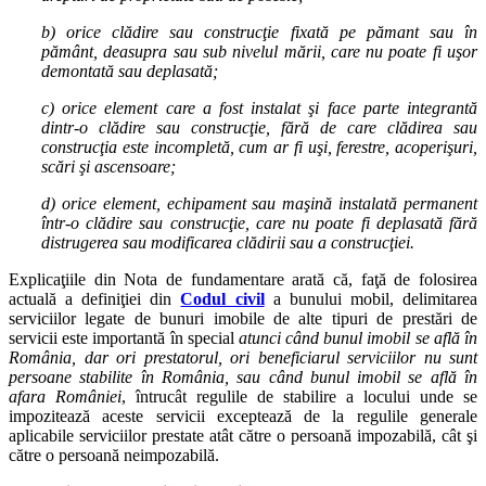
b) orice clădire sau construcţie fixată pe pămant sau în
pământ, deasupra sau sub nivelul mării, care nu poate fi uşor
demontată sau deplasată;
c) orice element care a fost instalat şi face parte integrantă
dintr-o clădire sau construcţie, fără de care clădirea sau
construcţia este incompletă, cum ar fi uşi, ferestre, acoperişuri,
scări şi ascensoare;
d) orice element, echipament sau maşină instalată permanent
într-o clădire sau construcţie, care nu poate fi deplasată fără
distrugerea sau modificarea clădirii sau a construcţiei.
Explicaţiile din Nota de fundamentare arată că, faţă de folosirea
actuală a definiţiei din
Codul civil
a bunului mobil, delimitarea
serviciilor legate de bunuri imobile de alte tipuri de prestări de
servicii este importantă în special
atunci când bunul imobil se află în
România, dar ori prestatorul, ori beneficiarul serviciilor nu sunt
persoane stabilite în România, sau când bunul imobil se află în
afara României
, întrucât regulile de stabilire a locului unde se
impozitează aceste servicii exceptează de la regulile generale
aplicabile serviciilor prestate atât către o persoană impozabilă, cât şi
către o persoană neimpozabilă.