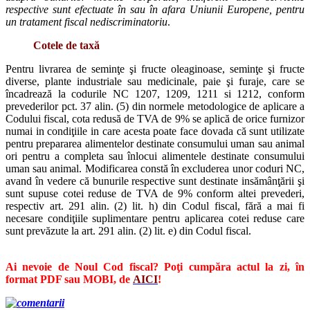
respective sunt efectuate în sau în afara Uniunii Europene, pentru
un tratament fiscal nediscriminatoriu
.
Cotele de taxă
Pentru livrarea de seminţe şi fructe oleaginoase, seminţe şi fructe
diverse, plante industriale sau medicinale, paie şi furaje, care se
încadrează la codurile NC 1207, 1209, 1211 si 1212, conform
prevederilor pct. 37 alin. (5) din normele metodologice de aplicare a
Codului fiscal, cota redusă de TVA de 9% se aplică de orice furnizor
numai in condiţiile in care acesta poate face dovada că sunt utilizate
pentru prepararea alimentelor destinate consumului uman sau animal
ori pentru a completa sau înlocui alimentele destinate consumului
uman sau animal. Modificarea constă în excluderea unor coduri NC,
avand în vedere că bunurile respective sunt destinate insămânţării şi
sunt supuse cotei reduse de TVA de 9% conform altei prevederi,
respectiv art. 291 alin. (2) lit. h) din Codul fiscal, fără a mai fi
necesare condiţiile suplimentare pentru aplicarea cotei reduse care
sunt prevăzute la art. 291 alin. (2) lit. e) din Codul fiscal.
Ai nevoie de Noul Cod fiscal? Poţi cumpăra actul la zi, în
format PDF sau MOBI, de
AICI
!