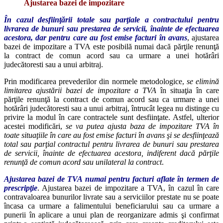
Ajustarea bazei de impozitare
În cazul desfiinţării totale sau parţiale a contractului pentru
livrarea de bunuri sau prestarea de servicii, înainte de efectuarea
acestora, dar pentru care au fost emise facturi în avans
, ajustarea
bazei de impozitare a TVA este posibilă numai dacă părţile renunţă
la contract de comun acord sau ca urmare a unei hotărâri
judecătoresti sau a unui arbitraj.
Prin modificarea prevederilor din normele metodologice,
se elimină
limitarea ajustării bazei de impozitare a TVA
în situaţia în care
părţile renunţă la contract de comun acord sau ca urmare a unei
hotărâri judecătoresti sau a unui arbitraj, întrucât legea nu distinge cu
privire la modul în care contractele sunt desfiinţate. Astfel, ulterior
acestei modificări,
se va putea ajusta baza de impozitare TVA în
toate situaţiile în care au fost emise facturi în avans şi se desfiinţează
total sau parţial contractul pentru livrarea de bunuri sau prestarea
de servicii, înainte de efectuarea acestora, indiferent dacă părţile
renunţă de comun acord sau unilateral la contract
.
Ajustarea bazei de TVA numai pentru facturi aflate în termen de
prescripţie
. Ajustarea bazei de impozitare a TVA, în cazul în care
contravaloarea bunurilor livrate sau a serviciilor prestate nu se poate
încasa ca urmare a falimentului beneficiarului sau ca urmare a
punerii în aplicare a unui plan de reorganizare admis şi confirmat