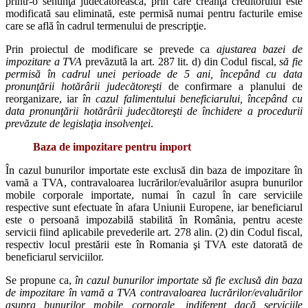
printr-o sentinţă judecătorească, prin care creanţa creditorului este
modificată sau eliminată, este permisă numai pentru facturile emise
care se află în cadrul termenului de prescripţie.
Prin proiectul de modificare se prevede ca
ajustarea bazei de
impozitare a TVA
prevăzută la art. 287 lit. d) din Codul fiscal,
să fie
permisă în cadrul unei perioade de 5 ani, începând cu data
pronunţării hotărârii judecătoreşti
de confirmare a planului de
reorganizare, iar
în cazul falimentului beneficiarului, începând cu
data pronunţării hotărârii judecătoreşti de închidere a procedurii
prevăzute de legislaţia insolvenţei
.
Baza de impozitare pentru import
În cazul bunurilor importate este exclusă din baza de impozitare în
vamă a TVA, contravaloarea lucrărilor/evaluărilor asupra bunurilor
mobile corporale importate, numai în cazul în care serviciile
respective sunt efectuate în afara Uniunii Europene, iar beneficiarul
este o persoană impozabilă stabilită în România, pentru aceste
servicii fiind aplicabile prevederile art. 278 alin. (2) din Codul fiscal,
respectiv locul prestării este în Romania şi TVA este datorată de
beneficiarul serviciilor.
Se propune ca,
în cazul bunurilor importate să fie exclusă din baza
de impozitare în vamă a TVA contravaloarea lucrărilor/evaluărilor
asupra bunurilor mobile corporale, indiferent dacă serviciile