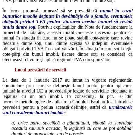
TVA pentru vânzarea acestor bunuri revin unuia dintre soţi.
În forma propusă, urmează să se prevadă că
numai în cazul
bunurilor imobile deţinute în devălmăşie de o familie, eventualele
obligaţii privind TVA pentru vânzarea
acestor bunuri să revină
unuia dintre soţi
.
Potrivit explicaţiilor din Nota de fundamentare la
proiectul de hotărâre, această modificare este necesară pentru că
numai în situaţia în care nu se poate stabili cota-parte care revine
fiecăruia dintre soţi, unul dintre aceştia va indeplini eventualele
obligaţii privind TVA în cazul vânzării. În situaţia în care soţii deţin
cote-părţi din bunul imobil, fiecare dintre soţi se consideră că
efectuează o livrare şi aplică regimul TVA corespunzător.
Locul prestării de servicii
La data de 1 ianuarie 2017 au intrat in vigoare reglementări
comunitare prin care se defineşte bunul imobil pentru aplicarea
unitară la nivelul UE a prevederilor legate de serviciile efectuate în
legătură cu un bun imobil. În consecinţă, la pct. 16 din
normele metodologice de aplicare a Codului fiscal au fost introduse
prevederi pentru a prelua această definiţie, astfel că
următoarele
sunt considerate bunuri imobile
:
a) orice parte specifică a pămantului, situată la suprafaţa
acestuia sau sub aceasta, în legătură cu care se pot dobândi
drepturi de proprietate sau de posesie;