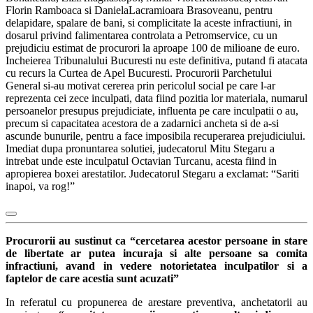
Florin Ramboaca si DanielaLacramioara Brasoveanu, pentru
delapidare, spalare de bani, si complicitate la aceste infractiuni, in
dosarul privind falimentarea controlata a Petromservice, cu un
prejudiciu estimat de procurori la aproape 100 de milioane de euro.
Incheierea Tribunalului Bucuresti nu este definitiva, putand fi atacata
cu recurs la Curtea de Apel Bucuresti. Procurorii Parchetului
General si-au motivat cererea prin pericolul social pe care l-ar
reprezenta cei zece inculpati, data fiind pozitia lor materiala, numarul
persoanelor presupus prejudiciate, influenta pe care inculpatii o au,
precum si capacitatea acestora de a zadarnici ancheta si de a-si
ascunde bunurile, pentru a face imposibila recuperarea prejudiciului.
Imediat dupa pronuntarea solutiei, judecatorul Mitu Stegaru a
intrebat unde este inculpatul Octavian Turcanu, acesta fiind in
apropierea boxei arestatilor. Judecatorul Stegaru a exclamat: “Sariti
inapoi, va rog!”
Procurorii au sustinut ca “c
ercetarea acestor persoane in stare
de libertate ar putea incuraja si alte persoane sa comita
infractiuni, avand in vedere notorietatea inculpatilor si a
faptelor de care acestia sunt acuzati”
In referatul cu propunerea de arestare preventiva, anchetatorii au