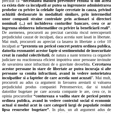
precizat ca
“n
ecesitatea masurii preventive rezulta si din aceea
ca exista date ca inculpatii ar putea sa ingreuneze administrarea
probelor cu privire la celelalte fapte cercetate in cauza, privind
achizitii desfasurate in modalitati similare, prin intermediul
unor companii straine controlate prin actionari si directori
nominali
(...)
ori inchiderea conturilor bancare, ceea ce ar
ingreuna obtinerea informatiilor cu privire la beneficiarii reali”
.
De asemenea, procurorii au precizat caexista riscul nerecuperarii
prejudiciului cauzat de inculpati, daca acestia sunt lasati in libertate.
Mai mult, procurorii au apreciat ca lasarea in libertate a celor 10
inculpati ar
“
prezenta un pericol concret pentru ordinea publica,
datorita rezonantei acestor fapte si sentimentului de insecuritate
creat in randul colectivitatii
, de natura a naste temerea ca organele
judiciare nu reactioneaza eficient impotriva unor persoane invinuite
de savarsirea unor infractiuni de o gravitate deosebita.
Cercetarea
acestor persoane in stare de libertate ar putea incuraja si alte
persoane sa comita infractiuni, avand in vedere notorietatea
inculpatilor si a faptelor de care acestia sunt acuzati
”. Mai mult,
procurorii au adus ca argument in favoarea arestarii si valoarea
prejudiciului produs companiei Petromservice, dar si totalul
datoriilor bugetare pe care aceasta companie le are, ceea ce, in
opinia procurorilor
“
contureaza o vadita stare de pericol pentru
ordinea publica, avand in vedere contextul social si economic
actual si modul acut in care categorii largi de populatie resimt
lipsa resurselor bugetare”
. In plus, un alt argument adus de