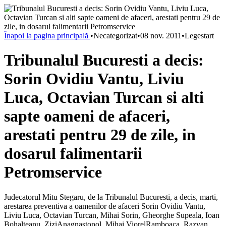
Înapoi la pagina principală
•
Necategorizat
•
08 nov. 2011
•
Legestart
Tribunalul Bucuresti a decis:
Sorin Ovidiu Vantu, Liviu
Luca, Octavian Turcan si alti
sapte oameni de afaceri,
arestati pentru 29 de zile, in
dosarul falimentarii
Petromservice
Judecatorul Mitu Stegaru, de la Tribunalul Bucuresti, a decis, marti,
arestarea preventiva a oamenilor de afaceri Sorin Ovidiu Vantu,
Liviu Luca, Octavian Turcan, Mihai Sorin, Gheorghe Supeala, Ioan
Bohalteanu, ZiziAnagnastopol, Mihai ViorelRamboaca, Razvan