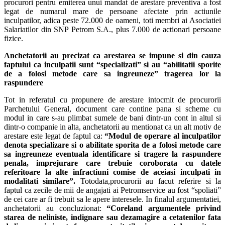
procurori pentru emiterea unui mandat de arestare preventiva a fost
legat de numarul mare de persoane afectate prin actiunile
inculpatilor, adica peste 72.000 de oameni, toti membri ai Asociatiei
Salariatilor din SNP Petrom S.A., plus 7.000 de actionari persoane
fizice.
Anchetatorii au precizat ca arestarea se impune si din cauza
faptului ca inculpatii sunt “specializati” si au “abilitatii sporite
de a folosi metode care sa ingreuneze” tragerea lor la
raspundere
Tot in referatul cu propunere de arestare intocmit de procurorii
Parchetului General, document care contine pana si scheme cu
modul in care s-au plimbat sumele de bani dintr-un cont in altul si
dintr-o companie in alta, anchetatorii au mentionat ca un alt motiv de
arestare este legat de faptul ca:
“
Modul de operare al inculpatilor
denota specializare si o abilitate sporita de a folosi metode care
sa ingreuneze eventuala identificare si tragere la raspundere
penala, imprejurare care trebuie coroborata cu datele
referitoare la alte infractiuni comise de aceiasi inculpati in
modalitati similare”.
Totodata,procurorii au facut referire si la
faptul ca zecile de mii de angajati ai Petromservice au fost “spoliati”
de cei care ar fi trebuit sa le apere interesele. In finalul argumentatiei,
anchetatorii au concluzionat:
“
Coreland argumentele privind
starea de neliniste, indignare sau dezamagire a cetatenilor fata