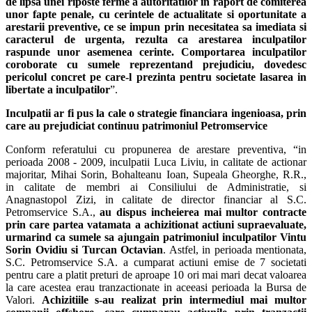
de lipsa unei riposte ferme a autoritatilor in raport de comiterea
unor fapte penale, cu cerintele de actualitate si oportunitate a
arestarii preventive, ce se impun prin necesitatea sa imediata si
caracterul de urgenta, rezulta ca arestarea inculpatilor
raspunde unor asemenea
cerinte.
Comportarea
inculpatilor
coroborate cu sumele reprezentand prejudiciu, dovedesc
pericolul concret pe care-l prezinta pentru societate lasarea in
libertate a inculpatilor
”.
Inculpatii ar fi pus la cale o strategie financiara ingenioasa, prin
care au prejudiciat continuu patrimoniul Petromservice
Conform referatului cu propunerea de arestare preventiva, “in
perioada 2008 - 2009, inculpatii Luca Liviu, in calitate de actionar
majoritar, Mihai Sorin, Bohalteanu Ioan, Supeala Gheorghe, R.R.,
in calitate de membri ai Consiliului de Administratie, si
Anagnastopol Zizi, in calitate de director financiar al S.C.
Petromservice S.A.,
au dispus
i
ncheierea mai multor contracte
prin care partea v
a
t
a
mat
a
a achizi
t
ionat ac
t
iuni supraevaluate,
urm
a
rind ca sumele s
a
ajung
a
i
n patrimoniul inculpa
t
ilor V
i
ntu
Sorin Ovidiu
s
i
T
urcan Octavian
. Astfel, in perioada mentionata,
S.C. Petromservice S.A. a cumparat actiuni emise de 7 societati
pentru care a platit preturi de aproape 10 ori mai mari decat valoarea
la care acestea erau tranzactionate in aceeasi perioada la Bursa de
Valori.
Achizi
t
iile s-au realizat prin intermediul mai multor