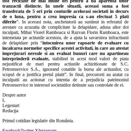
fost reciclate de mai multe ori pentru a da aparen
t
a unor
tranzac
t
ii distincte.
I
n unele situa
t
ii, aceea
s
i sum
a
a fost
transferat
a
de 5 ori prin conturile acelora
s
i societ
at
i
i
n decurs
de o lun
a
, pentru a crea impresia c
a
s-au efectuat 5 pl
at
i
diferite
”. In aceeasi nota, anchetatorii au sustinut in referatul de
arestare ca acuzatia de complicitate la delapidare, adusa altor doi
inculpati, Mihai Viorel Ramboaca si Razvan Florin Ramboaca, este
intemeiata pe actiunile acestora, de a ajuta la savarsirea infractiunii
de delapidare prin “
i
ntocmirea unor rapoarte de evaluare cu
inca
lcarea normelor specifice acestei activit
at
i,
i
n care au atestat
i
mprejur
a
ri nereale
s
i au evaluat bunuri care nu apar
t
ineau
i
ntreprinderii evaluate,
stabilind in acest mod valori de piata
nejustificat de mari pentru actiunile achizitionate de S.C.
Petromservice S.A., ignorand cotatiile la bursa ale actiunilor, cu
scopul de a justifica pretul platit”. In final, procurorii au aratat ca
inculpatii au actionat cu intentia de a prejudicia patrimoniul
Petromservice in interesul societatilor detinute sau controlate de ei.
Despre autor
L
Legestart
Redacţia
Primul cotidian legislativ din România.
Facebook
Twitter X
Instagram