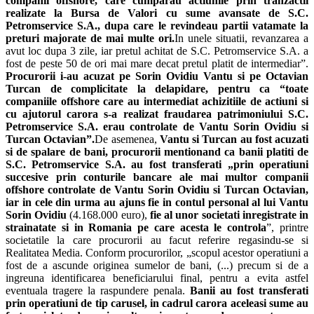
companii offshore, care cump
a
rau ac
t
iunile prin
tranzac
t
ii
realizate la Bursa de Valori cu sume avansate de S.C.
Petromservice S.A., dup
a
care le revindeau p
a
r
t
ii v
a
t
a
mate la
pre
t
uri majorate de mai multe ori.
In unele situatii, revanzarea a
avut loc dupa 3 zile, iar pretul achitat de S.C. Petromservice S.A. a
fost de peste 50 de ori mai mare decat pretul platit de intermediar”.
Procurorii i-au acuzat pe Sorin Ovidiu Vantu si pe Octavian
Turcan de complicitate la delapidare, pentru ca “toate
companiile offshore care au intermediat achizi
t
iile de ac
t
iuni
s
i
cu ajutorul c
a
rora s-a realizat fraudarea patrimoniului S.C.
Petromservice S.A. erau controlate de V
a
ntu Sorin Ovidiu
s
i
T
urcan Octavian”.
De asemenea,
Vantu si Turcan au fost acuzati
si de spalare de bani, procurorii mentionand ca banii platiti de
S.C. Petromservice S.A. au fost transferat
i
„prin opera
t
iuni
succesive prin conturile bancare ale mai multor companii
offshore controlate de V
a
ntu Sorin Ovidiu
s
i
T
urcan Octavian,
iar
i
n cele din urm
a
au ajuns fie
i
n contul personal al lui V
a
ntu
Sorin Ovidiu
(4.168.000 euro),
fie al unor societ
at
i
i
nregistrate
i
n
str
a
in
a
tate
s
i
i
n Rom
a
nia pe care acesta le controla
”, printre
societatile la care procurorii au facut referire regasindu-se si
Realitatea Media. Conform procurorilor, „scopul acestor operatiuni a
fost de a ascunde originea sumelor de bani, (...) precum si de a
ingreuna identificarea beneficiarului final, pentru a evita astfel
eventuala tragere la raspundere penala.
Banii au fost transfera
t
i
prin opera
t
iuni de tip carusel,
i
n cadrul c
a
rora acelea
s
i sume au