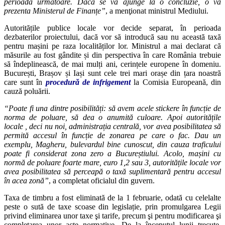
perioada următoare. Dacă se va ajunge la o concluzie, o va
prezenta Ministerul de Finanțe”
, a menţionat ministrul Mediului.
Autoritățile publice locale vor decide separat, în perioada
dezbaterilor proiectului, dacă vor să introducă sau nu această taxă
pentru mașini pe raza localităților lor. Ministrul a mai declarat că
măsurile au fost gândite și din perspectiva în care România trebuie
să îndeplinească, de mai mulți ani, cerințele europene în domeniu.
București, Brașov și Iași sunt cele trei mari orașe din țara noastră
care sunt în
procedură de infrigement
la Comisia Europeană, din
cauză poluării.
“Poate fi una dintre posibilități: să avem acele stickere în funcție de
norma de poluare, să dea o anumită culoare. Apoi autoritățile
locale , deci nu noi, administrația centrală, vor avea posibilitatea să
permită accesul în funcție de zonarea pe care o fac. Dau un
exemplu, Magheru, bulevardul bine cunoscut, din cauza traficului
poate fi considerat zona zero a Bucureștiului. Acolo, mașini cu
normă de poluare foarte mare, euro 1,2 sau 3, autoritățile locale vor
avea posibilitatea să perceapă o taxă suplimentară pentru accesul
în acea zonă”
, a completat oficialul din guvern.
Taxa de timbru a fost eliminată de la 1 februarie, odată cu celelalte
peste o sută de taxe scoase din legislație, prin promulgarea Legii
privind eliminarea unor taxe şi tarife, precum şi pentru modificarea şi
completarea unor acte normative. De la începutul lunii trecute,