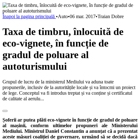
Înapoi la pagina principală
•
Auto
•
06 mar. 2017
•
Traian Dobre
Taxa de timbru, înlocuită de
eco-vignete, în funcție de
gradul de poluare al
autoturismului
Grupul de lucru de la ministerul Mediului va aduna toate
propunerile, inclusiv de la autoritățile locale și va întocmi un proiect
de lege. Conceptul va fi introdus treptat și va conține și certificatul
de calitate al aerulu...
Șoferii ar putea plăti eco-vignete în funcție de gradul de poluare
al mașinii, conform ultimelor propuneri ale Ministerului
Mediului. Ministrul Daniel Constantin a anunțat că a prezentat
aceste măsuri coaliției de guvernare, urmând să se decidă dacă