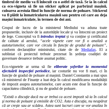
timbrul de mediu va fi înlocuit cu o astfel de taxă. Se ia în calcul
ca eco-vigneta să fie un sticker aplicat pe parbrizul mașinii,
culoarea acestuia fiind în funcție de norma de poluare. Stickerul
va fi plătit la înmatricularea mașinii sau pentru cei care au deja
mașini înmatriculate, în termen de doi ani.
Grupul de lucru de la ministerul Mediului va aduna toate
propunerile, inclusiv de la autoritățile locale și va întocmi un proiect
de lege. Conceptul va fi
introdus treptat
și va conține și certificatul
de calitate al aerului,
“acele vignete care vor fi o analiză a
autoturismelor, care vor circula în funcție de gradul de poluare”
,
conform declarațiilor ministrului, citate de de
Mediafax
. El a
subliniat că proiectul trebuie prezenat în ședința coaliției de
guvernare deoarece trebuie asumat politic.
Eco-vignetele ar urma să fie
eliberate șoferilor la momentul
efectuării inspecției periodice
, iar costurile nu vor fi mari, ci în
funcție de gradul de poluare al mașinii. Daniel Constantin a mai spus
că ministerul de Finanțe a luat deja în calcul modificarea modalității
de impozit asupra autoturismelor, care acum este doar în funcție de
capacitatea cilindrică, și nu de gradul de poluare.
”Există o discuţie dacă nu ar trebui ca acest impozit să ia în calcul
şi norma de poluare şi emisiile de CO2. Asta e discuţia, nu neapărat
că ar creşte sau ar scădea. Astea sunt lucruri care se vor analiza în