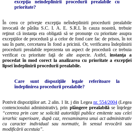
excepţia neîndeplinirii procedurii prealabile cu
prioritate?
În ceea ce priveşte excepţia neîndeplinirii procedurii prealabile
invocată de pârâta S.C. I. A. E. S.R.L în cauza noastră, trebuie
reţinut că
instanţa era obligată să se pronunţe cu prioritate asupra
excepţiilor de procedură şi a celor de fond care fac de prisos, în tot
sau în parte, cercetarea în fond a pricinii. Or, verificarea îndeplinirii
procedurii prealabile reprezenta un aspect de procedură ce trebuia
verificat cu prioritate faţă de alte aspecte. Astfel,
instanţa a
procedat în mod corect la analizarea cu prioritate a excepţiei
lipsei îndeplinirii procedurii prealabile.
Care sunt dispoziţiile legale referitoare la
îndeplinirea procedurii prealabile?
Potrivit dispoziţiilor art. 2 alin. 1 lit. j din Legea
nr. 554/2004
(Legea
contenciosului administrativ), prin
plângere prealabilă
se înţelege
“cererea prin care se solicită autorităţii publice emitente sau celei
ierarhic superioare, după caz, reexaminarea unui act administrativ
cu caracter individual sau normativ, în sensul revocării sau
modificării acestuia”.