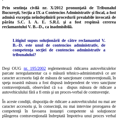
Prin sentinţa civilă nr. X/2012 pronunţată de Tribunalul
Bucureşti, Secţia a IX-a Contencios Administrativ şi fiscal, a fost
admisă excepţia neîndeplinirii procedurii prealabile invocată de
pârâta S.C. I. A. E. S.R.L şi a fost respinsă cererea
reclamantului V. B.–D., ca inadmisibilă.
Litigiul supus soluţionării de către reclamantul V.
B.–D. este unul de contencios administrativ, de
competenţa secţiei de contencios administrativ a
tribunalului?
Deşi OUG
nr. 195/2002
reglementează ridicarea autovehiculelor
parcate neregulamentar ca o măsură tehnico-administrativă ce are
caracter accesoriu faţă de măsura de sancţionare contravenţională, în
speţa noastră măsura a fost dispusă independent de vreo sancţiune
contravenţională, observând că s-a dispus măsura de ridicare a
autovehiculului fără a fi emis şi un proces-verbal de contravenţie.
În aceste condiţii, dispoziţia de ridicare a autovehiculului nu mai are
caracter accesoriu şi, în consecinţă, nu mai intervine prorogarea de
competenţă în favoarea instanţei competente să soluţioneze
plângerea contravenţională îndreptată împotriva unui proces verbal