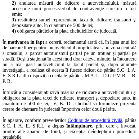
2)
anularea măsurii de ridicare a autovehiculului, măsură
accesorie unui proces-verbal de contravenţie care nu a fost
emis;
3)
restituirea sumei reprezentând taxa de ridicare, transport şi
depozitare auto, în cuantum de 500 de lei;
4)
obligarea pârâtelor la plata cheltuielilor de judecată.
În
motivarea in fapt
a cererii, reclamantul arată că, în lipsa unui loc
de parcare liber pentru autovehiculul proprietatea sa în zona centrală
a orasului, a parcat autoturismul parţial pe un trotuar şi parţial pe
stradă. Deşi a staţionat în acest mod doar câteva minute, la întoarcere
nu a mai găsit autovehiculul la locul parcat şi, după anumite
investigaţii, a realizat că acesta îi fusese ridicat de pârâta S.C. I. A.
E. S.R.L. din dispoziţia celeilalte pârâte - M.A.I. – D.G.P.M.B. – B.
P. R.
Întrucât a considerat abuzivă măsura de ridicare a autovehiculului şi
obligarea sa la plata taxei de ridicare, transport şi depozitare auto, în
cuantum de 500 de lei, V. B.–D.
a hotărât să formuleze prezenta
cerere de chemare în judecată împotriva celor două pârâte.
În apărare, conform prevederilor
Codului de procedură civilă
, pârâta
S.C. I. A. E. S.R.L. a depus
întâmpinare,
prin care a invocat,
printre alte apărări de fond, şi excepţia neîndeplinirii procedurii
prealabile.