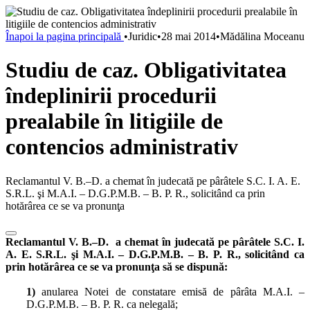
Înapoi la pagina principală
•
Juridic
•
28 mai 2014
•
Mădălina Moceanu
Studiu de caz. Obligativitatea
îndeplinirii procedurii
prealabile în litigiile de
contencios administrativ
Reclamantul V. B.–D. a chemat în judecată pe pârâtele S.C. I. A. E.
S.R.L. şi M.A.I. – D.G.P.M.B. – B. P. R., solicitând ca prin
hotărârea ce se va pronunţa
Reclamantul V. B.–D. a chemat în judecată pe pârâtele S.C. I.
A. E. S.R.L. şi M.A.I. – D.G.P.M.B. – B. P. R., solicitând ca
prin hotărârea ce se va pronunţa să se dispună:
1)
anularea Notei de constatare emisă de pârâta M.A.I. –
D.G.P.M.B. – B. P. R. ca nelegală;