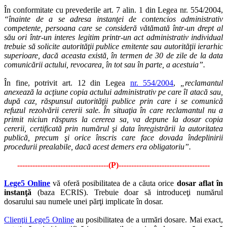
În conformitate cu prevederile art. 7 alin. 1 din Legea nr. 554/2004,
“înainte de a se adresa instanţei de contencios administrativ
competente, persoana care se consideră vătămată într-un drept al
său ori într-un interes legitim printr-un act administrativ individual
trebuie să solicite autorităţii publice emitente sau autorităţii ierarhic
superioare, dacă aceasta există, în termen de 30 de zile de la data
comunicării actului, revocarea, în tot sau în parte, a acestuia”.
În fine, potrivit art. 12 din Legea
nr. 554/2004
,
„reclamantul
anexează la acţiune copia actului administrativ pe care îl atacă sau,
după caz, răspunsul autorităţii publice prin care i se comunică
refuzul rezolvării cererii sale. În situaţia în care reclamantul nu a
primit niciun răspuns la cererea sa, va depune la dosar copia
cererii, certificată prin numărul şi data înregistrării la autoritatea
publică, precum şi orice înscris care face dovada îndeplinirii
procedurii prealabile, dacă acest demers era obligatoriu”.
------------------------------------(P)------------------------------------
Lege5 Online
vă oferă posibilitatea de a căuta orice
dosar aflat în
instanţă
(baza ECRIS). Trebuie doar să introduceţi numărul
dosarului sau numele unei părţi implicate în dosar.
Clienţii Lege5 Online
au posibilitatea de a urmări dosare. Mai exact,