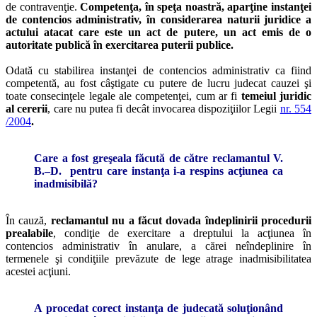
de contravenţie.
Competenţa, în speţa noastră, aparţine instanţei
de contencios administrativ, în considerarea naturii juridice a
actului atacat care este un act de putere, un act emis de o
autoritate publică în exercitarea puterii publice.
Odată cu stabilirea instanţei de contencios administrativ ca fiind
competentă, au fost câştigate cu putere de lucru judecat cauzei şi
toate consecinţele legale ale competenţei, cum ar fi
temeiul juridic
al cererii
, care nu putea fi decât invocarea dispoziţiilor Legii
nr. 554
/2004
.
Care a fost greşeala făcută de către reclamantul V.
B.–D. pentru care instanţa i-a respins acţiunea ca
inadmisibilă?
În cauză,
reclamantul nu a făcut dovada îndeplinirii procedurii
prealabile
, condiţie de exercitare a dreptului la acţiunea în
contencios administrativ în anulare, a cărei neîndeplinire în
termenele şi condiţiile prevăzute de lege atrage inadmisibilitatea
acestei acţiuni.
A procedat corect instanţa de judecată soluţionând