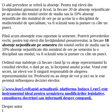
O altă prevedere se referă la absenţe. Pentru toţi elevii din
învăţământul gimnazial şi liceal, la fiecare 20 de absenţe nejustificate
pe an şcolar din totalul orelor de studiu sau la 10% absenţe
nejustificate din numărul de ore pe an şcolar la o disciplină de
studiu/modul de specialitate, va fi scăzută nota la purtare cu câte un
punct.
Până acum absenţele erau raportate la semestre. Potrivit prevederilor
vechi, pentru toţi elevii din învăţământul preuniversitar, la fiecare
10
absenţe nejustificate pe semestru
din totalul orelor de studiu sau la
10% absenţe nejustificate din numărul de ore pe semestru la o
disciplină sau modul, va fi scăzută nota la purtare cu câte un punct.
Ordinul mai stabileşte că fiecare clasă îşi va alege reprezentantul în
consiliul elevilor, o dată pe an, la începutul anului şcolar. Votul este
secret, iar elevii vor fi singurii responsabili de alegerea
reprezentantului lor. Profesorii nu au drept de vot şi nici nu le este
permisă influenţarea deciziei elevilor.
Rapid actualizată, platforma Indaco Lege5 este
instrumentul ideal pentru urmărirea modificărilor legislative,
consultarea doctrinei sau informații despre companii.
Despre autor
L