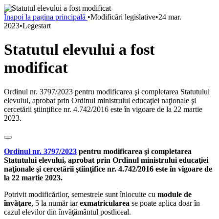
Înapoi la pagina principală
•
Modificări legislative
•
24 mar.
2023
•
Legestart
Statutul elevului a fost
modificat
Ordinul nr. 3797/2023 pentru modificarea şi completarea Statutului
elevului, aprobat prin Ordinul ministrului educaţiei naţionale şi
cercetării ştiinţifice nr. 4.742/2016 este în vigoare de la 22 martie
2023.
Ordinul nr. 3797/2023
pentru modificarea şi completarea
Statutului elevului, aprobat prin Ordinul ministrului educaţiei
naţionale şi cercetării ştiinţifice nr. 4.742/2016 este în vigoare de
la 22 martie 2023.
Potrivit modificărilor, semestrele sunt înlocuite cu
module de
învăţare
, 5 la număr iar
exmatricularea
se poate aplica doar în
cazul elevilor din învăţământul postliceal.