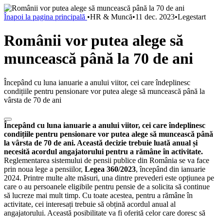
Înapoi la pagina principală
•
HR & Muncă
•
11 dec. 2023
•
Legestart
Românii vor putea alege să
muncească până la 70 de ani
Începând cu luna ianuarie a anului viitor, cei care îndeplinesc
condițiile pentru pensionare vor putea alege să muncească până la
vârsta de 70 de ani
Începând cu luna ianuarie a anului viitor, cei care îndeplinesc
condițiile pentru pensionare vor putea alege să muncească până
la vârsta de 70 de ani. Această decizie trebuie luată anual și
necesită acordul angajatorului pentru a rămâne în activitate.
Reglementarea sistemului de pensii publice din România se va face
prin noua lege a pensiilor,
Legea 360/2023
, începând din ianuarie
2024. Printre multe alte măsuri, una dintre prevederi este opțiunea pe
care o au persoanele eligibile pentru pensie de a solicita să continue
să lucreze mai mult timp. Cu toate acestea, pentru a rămâne în
activitate, cei interesați trebuie să obțină acordul anual al
angajatorului. Această posibilitate va fi oferită celor care doresc să