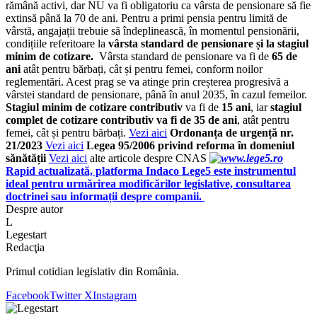
rămână activi, dar NU va fi obligatoriu ca vârsta de pensionare să fie
extinsă până la 70 de ani. Pentru a primi pensia pentru limită de
vârstă, angajații trebuie să îndeplinească, în momentul pensionării,
condițiile referitoare la
vârsta standard de pensionare și la stagiul
minim de cotizare.
Vârsta standard de pensionare va fi de
65 de
ani
atât pentru bărbați, cât și pentru femei, conform noilor
reglementări. Acest prag se va atinge prin creșterea progresivă a
vârstei standard de pensionare, până în anul 2035, în cazul femeilor.
Stagiul minim de cotizare contributiv
va fi de
15 ani
, iar
stagiul
complet de cotizare contributiv va fi de 35 de ani
, atât pentru
femei, cât și pentru bărbați.
Vezi aici
Ordonanța de urgență nr.
21/2023
Vezi aici
Legea 95/2006 privind reforma în domeniul
sănătății
Vezi aici
alte articole despre CNAS
Rapid actualizată, platforma Indaco Lege5 este instrumentul
ideal pentru urmărirea modificărilor legislative, consultarea
doctrinei sau informații despre companii.
Despre autor
L
Legestart
Redacţia
Primul cotidian legislativ din România.
Facebook
Twitter X
Instagram