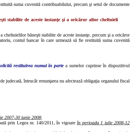
estituită suma cuvenită contribuabilului, precum şi setul de documente
i stabilite de aceste instanţe şi a oricăror altor cheltuieli
 cheltuielilor băneşti stabilite de aceste instanţe, precum şi a oricăror
gatoriu, contul bancar în care urmează să fie restituită suma cuvenită
olicită restituirea numai în parte
a sumelor cuprinse în dispozitivul
a de judecată, întrucât renunţarea nu afectează obligaţia organului fiscal
rie 2007-30 iunie 2008
;
obată prin Legea nr. 140/2011, în vigoare
în perioada 1 iulie 2008-12