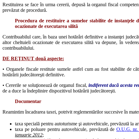
Restituirea se face în urma cererii, depusă la organul fiscal compete
prevăzut de procedură.
Procedura de restituire a sumelor stabilite de instanţele de
ocazionate de executarea silită
Contribuabilul care, în baza unei hotărâri definitive a instanţei judecă
altor cheltuieli ocazionate de executarea silită va depune, în vedere
contribuabilului.
DE REŢINUT două aspecte:
• Organele fiscale restituie sumele astfel cum au fost stabilite de că
hotărârii judecătoreşti definitive.
• Cererile se soluţionează de organul fiscal,
indiferent dacă acesta re
de a duce la îndeplinire dispozitivul hotărârii judecătoreşti.
Documentar
Reamintim încadrarea taxei, potrivit reglementărilor succesive în mater
taxa specială pentru autoturisme şi autovehicule, prevăzută la ar
taxa pe poluare pentru autovehicule, prevăzută de
O.U.G. nr.
ianuarie 2012
;