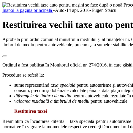
Înapoi la pagina principală
•
Auto
•
14 apr. 2016
•
Eugen Staicu
Restituirea vechii taxe auto pe
Aprobată prin ordin comun al ministrului mediului şi al finanţelor nr.
timbrul de mediu pentru autovehicule, precum şi a sumelor stabilite de i
Ordinul a fost publicat în Monitorul oficial nr. 274/2016, în care găsiţ
Procedura se referă la:
sume reprezentând
taxa specială
pentru autoturisme şi autoveh
consum, precum şi dobânzile calculate până la data plăţii integra
diferenţele de timbru de mediu
pentru autovehicule rezultate în 
valoarea reziduală a timbrului de mediu
pentru autovehicule.
Restituirea taxei
Reamintim că încadrarea diferită – taxa specială pentru autoturisme 
normative în vigoare la momentele respective (vedeţi Documentarul de l