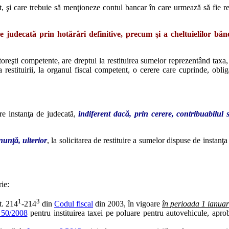
nt, şi care trebuie să menţioneze contul bancar în care urmează să fie r
 judecată prin hotărâri definitive, precum şi a cheltuielilor băneşt
toreşti competente, are dreptul la restituirea sumelor reprezentând taxa, a
a restituirii, la organul fiscal competent, o cerere care cuprinde, obli
tre instanţa de judecată,
indiferent dacă, prin cerere, contribuabilul s
nunţă, ulterior
, la solicitarea de restituire a sumelor dispuse de instanţ
ie:
1
3
t. 214
-214
din
Codul fiscal
din 2003, în vigoare
în perioada 1 ianua
 50/2008
pentru instituirea taxei pe poluare pentru autovehicule, apr