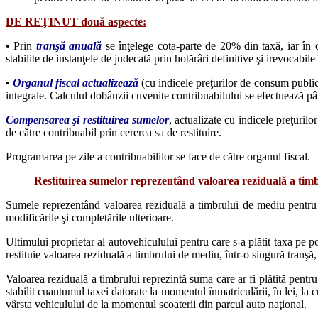
DE REŢINUT două aspecte:
• Prin
tranşă anuală
se înţelege cota-parte de 20% din taxă, iar în c
stabilite de instanţele de judecată prin hotărâri definitive şi irevocabile
•
Organul fiscal actualizează
(cu indicele preţurilor de consum publicat
integrale. Calculul dobânzii cuvenite contribuabilului se efectuează pân
Compensarea şi restituirea sumelor
, actualizate cu indicele preţuril
de către contribuabil prin cererea sa de restituire.
Programarea pe zile a contribuabililor se face de către organul fiscal.
Restituirea sumelor reprezentând valoarea reziduală a tim
Sumele reprezentând valoarea reziduală a timbrului de mediu pentru a
modificările şi completările ulterioare.
Ultimului proprietar al autovehiculului pentru care s-a plătit taxa pe 
restituie valoarea reziduală a timbrului de mediu, într-o singură tranşă
Valoarea reziduală a timbrului reprezintă suma care ar fi plătită pentru
stabilit cuantumul taxei datorate la momentul înmatriculării, în lei, la
vârsta vehiculului de la momentul scoaterii din parcul auto naţional.