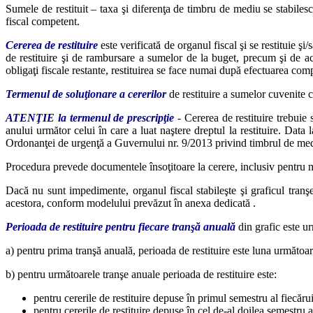
Sumele de restituit – taxa şi diferenţa de timbru de mediu se stabilesc
fiscal competent.
Cererea de restituire
este verificată de organul fiscal şi se restituie ş
de restituire şi de rambursare a sumelor de la buget, precum şi de ac
obligaţi fiscale restante, restituirea se face numai după efectuarea com
Termenul de soluţionare a cererilor
de restituire a sumelor cuvenite co
ATENŢIE la termenul de prescripţie
- Cererea de restituire trebuie 
anului următor celui în care a luat naştere dreptul la restituire. Data l
Ordonanţei de urgenţă a Guvernului nr. 9/2013 privind timbrul de med
Procedura prevede documentele însoţitoare la cerere, inclusiv pentru ma
Dacă nu sunt impedimente, organul fiscal stabileşte şi graficul tranş
acestora, conform modelului prevăzut în anexa dedicată .
Perioada de restituire pentru fiecare tranşă anuală
din grafic este u
a) pentru prima tranşă anuală, perioada de restituire este luna următoare
b) pentru următoarele tranşe anuale perioada de restituire este:
pentru cererile de restituire depuse în primul semestru al fiecărui 
pentru cererile de restituire depuse în cel de-al doilea semestru a