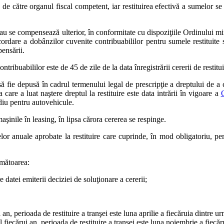
 de către organul fiscal competent, iar restituirea efectivă a sumelor se 
i/sau se compensează ulterior, în conformitate cu dispoziţiile Ordinului m
ordare a dobânzilor cuvenite contribuabililor pentru sumele restituite
pensării.
ntribuabililor este de 45 de zile de la data înregistrării cererii de restit
să fie depusă în cadrul termenului legal de prescripţie a dreptului de a 
a care a luat naştere dreptul la restituire este data intrării în vigoare a
iu pentru autovehicule.
şinile în leasing, în lipsa cărora cererea se respinge.
elor anuale aprobate la restituire care cuprinde, în mod obligatoriu, pe
rmătoarea:
 datei emiterii deciziei de soluţionare a cererii;
an, perioada de restituire a tranşei este luna aprilie a fiecăruia dintre ur
l fiecărui an, perioada de restituire a tranşei este luna noiembrie a fiecăr