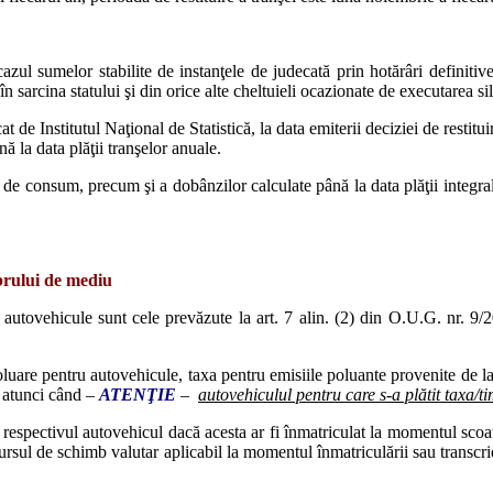
azul sumelor stabilite de instanţele de judecată prin hotărâri definitiv
 în sarcina statului şi din orice alte cheltuieli ocazionate de executarea si
 de Institutul Naţional de Statistică, la data emiterii deciziei de restit
ă la data plăţii tranşelor anuale.
or de consum, precum şi a dobânzilor calculate până la data plăţii integr
brului de mediu
utovehicule sunt cele prevăzute la art. 7 alin. (2) din O.U.G. nr. 9/
poluare pentru autovehicule, taxa pentru emisiile poluante provenite de 
, atunci când –
ATENŢIE
–
autovehiculul pentru care s-a plătit taxa/
 respectivul autovehicul dacă acesta ar fi înmatriculat la momentul scoate
 cursul de schimb valutar aplicabil la momentul înmatriculării sau transcri