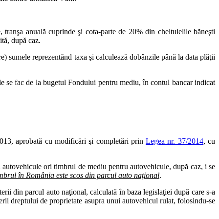
e, tranşa anuală cuprinde şi cota-parte de 20% din cheltuielile băneşti
lită, după caz.
uire) sumele reprezentând taxa şi calculează dobânzile până la data plăţii
ale se fac de la bugetul Fondului pentru mediu, în contul bancar indicat
2013, aprobată cu modificări şi completări prin
Legea nr. 37/2014
, cu
la autovehicule ori timbrul de mediu pentru autovehicule, după caz, i se
timbrul în România este scos din parcul auto naţional
.
rii din parcul auto naţional, calculată în baza legislaţiei după care s-a
erii dreptului de proprietate asupra unui autovehicul rulat, folosindu-se