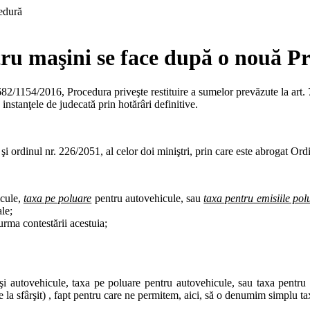
ntru maşini se face după o nouă P
 682/1154/2016, Procedura priveşte restituire a sumelor prevăzute la art
nstanţele de judecată prin hotărâri definitive.
i şi ordinul nr. 226/2051, al celor doi miniştri, prin care este abrogat O
icule,
taxa pe poluare
pentru autovehicule, sau
taxa pentru emisiile pol
le;
urma contestării acestuia;
şi autovehicule, taxa pe poluare pentru autovehicule, sau taxa pentru 
a sfârşit) , fapt pentru care ne permitem, aici, să o denumim simplu taxa