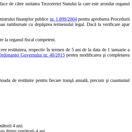
face de către unitatea Trezoreriei Statului la care este arondat organul
inistrului finanţelor publice
nr. 1.899/2004
pentru aprobarea Procedurii
 sau rambursate cu depăşirea termenului legal. Dacă la verificare apar
uire la organul fiscal competent.
cere restituirea, respectiv în termen de 5 ani de la data de 1 ianuarie a
Ordonanţei Guvernului nr. 40/2015
pentru modificarea şi completarea
rioada de restituire pentru fiecare tranşă anuală, precum şi cuantumul
mătorii 4 ani;
uia dintre următorii 4 ani.