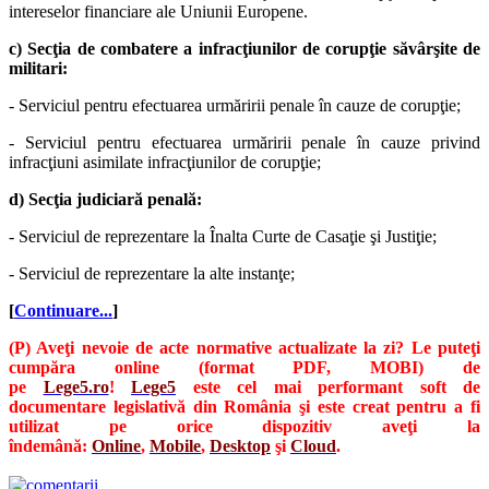
intereselor financiare ale Uniunii Europene.
c) Secţia de combatere a infracţiunilor de corupţie săvârşite de
militari:
- Serviciul pentru efectuarea urmăririi penale în cauze de corupţie;
- Serviciul pentru efectuarea urmăririi penale în cauze privind
infracţiuni asimilate infracţiunilor de corupţie;
d) Secţia judiciară penală:
- Serviciul de reprezentare la Înalta Curte de Casaţie şi Justiţie;
- Serviciul de reprezentare la alte instanţe;
[
Continuare...
]
(P) Aveţi nevoie de acte normative actualizate la zi? Le puteţi
cumpăra online (format PDF, MOBI) de
pe
Lege5.ro
!
Lege5
este cel mai performant soft de
documentare legislativă din România şi este creat pentru a fi
utilizat pe orice dispozitiv aveţi la
îndemână:
Online
,
Mobile
,
Desktop
şi
Cloud
.