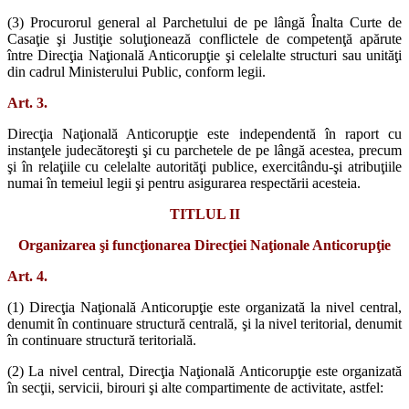
(3) Procurorul general al Parchetului de pe lângă Înalta Curte de
Casaţie şi Justiţie soluţionează conflictele de competenţă apărute
între Direcţia Naţională Anticorupţie şi celelalte structuri sau unităţi
din cadrul Ministerului Public, conform legii.
Art. 3.
Direcţia Naţională Anticorupţie este independentă în raport cu
instanţele judecătoreşti şi cu parchetele de pe lângă acestea, precum
şi în relaţiile cu celelalte autorităţi publice, exercitându-şi atribuţiile
numai în temeiul legii şi pentru asigurarea respectării acesteia.
TITLUL II
Organizarea şi funcţionarea Direcţiei Naţionale Anticorupţie
Art. 4.
(1) Direcţia Naţională Anticorupţie este organizată la nivel central,
denumit în continuare structură centrală, şi la nivel teritorial, denumit
în continuare structură teritorială.
(2) La nivel central, Direcţia Naţională Anticorupţie este organizată
în secţii, servicii, birouri şi alte compartimente de activitate, astfel: