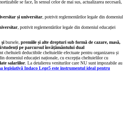
ortizabile se face, în sensul celor de mai sus, actualizarea necesară,
ersitar și universitar
, potrivit reglementărilor legale din domeniul
niversitar
, potrivit reglementărilor legale din domeniul educației
ă
şi
bursele,
premiile și alte drepturi sub formă de cazare, masă,
evi/studenți pe parcursul învățământului dual
t cheltuieli deductibile cheltuielile efectuate pentru organizarea și
din domeniul educației naționale, cu excepția cheltuielilor cu
late salariilor
. La detalierea veniturilor care NU sunt impozabile au
a legislativă Indaco Lege5 este instrumentul ideal pentru