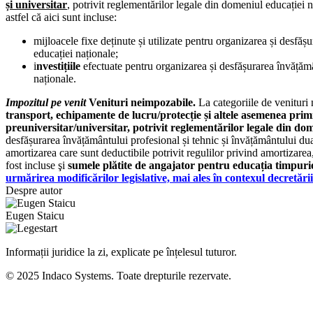
și universitar
, potrivit reglementărilor legale din domeniul educației 
astfel că aici sunt incluse:
mijloacele fixe deținute și utilizate pentru organizarea și desfăș
educației naționale;
i
nvestițiile
efectuate pentru organizarea și desfășurarea învățămâ
naționale.
Impozitul pe venit
Venituri neimpozabile.
La categoriile de venituri
transport, echipamente de lucru/protecție și altele asemenea primi
preuniversitar/universitar, potrivit reglementărilor legale din do
desfășurarea învățământului profesional și tehnic și învățământului dual
amortizarea care sunt deductibile potrivit regulilor privind amortizare
fost incluse şi
sumele plătite de angajator pentru educația timpurie 
urmărirea modificărilor legislative, mai ales în contexul decretări
Despre autor
Eugen Staicu
Informații juridice la zi, explicate pe înțelesul tuturor.
© 2025 Indaco Systems. Toate drepturile rezervate.