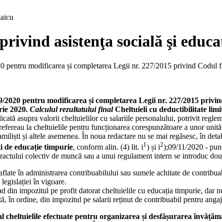
aicu
privind asistenţa socială şi educa
0 pentru modificarea și completarea Legii nr. 227/2015 privind Codul fis
/2020 pentru modificarea și completarea Legii nr. 227/2015 privind 
rie 2020.
Calculul rezultatului final
Cheltuieli cu deductibilitate limi
cată asupra valorii cheltuielilor cu salariile personalului, potrivit regle
 refereau la cheltuielile pentru funcționarea corespunzătoare a unor unităț
miliști și altele asemenea. În noua redactare nu se mai regăsesc, în detal
1
2
ți de educație timpurie
, conform alin. (4) lit. i
) și i
);09/11/2020 - punc
ntractului colectiv de muncă sau a unui regulament intern se introduc două
aflate în administrarea contribuabilului sau sumele achitate de contribuab
legislației în vigoare.
ad din impozitul pe profit datorat cheltuielile cu educația timpurie, dar
ă, în ordine, din impozitul pe salarii reținut de contribuabil pentru anga
al cheltuielile efectuate pentru organizarea și desfășurarea învățăm