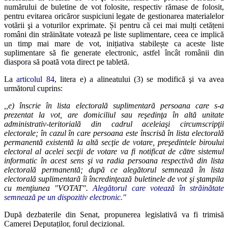
numărului de buletine de vot folosite, respectiv rămase de folosit,
pentru evitarea oricăror suspiciuni legate de gestionarea materialelor
votării şi a voturilor exprimate. Și pentru că cei mai mulți cetățeni
români din străinătate votează pe liste suplimentare, ceea ce implică
un timp mai mare de vot, inițiativa stabilește ca aceste liste
suplimentare să fie generate electronic, astfel încât românii din
diaspora să poată vota direct pe tabletă.
La
articolul 84
, litera e) a alineatului (3) se modifică şi va avea
următorul cuprins:
,,e) înscrie în lista electorală suplimentară persoana care s-a
prezentat la vot, are domiciliul sau reşedinţa în altă unitate
administrativ-teritorială din cadrul aceleiaşi circumscripţii
electorale; în cazul în care persoana este înscrisă în lista electorală
permanentă existentă la altă secţie de votare, preşedintele biroului
electoral al acelei secţii de votare va fi notificat de către sistemul
informatic în acest sens şi va radia persoana respectivă din lista
electorală permanentă; după ce alegătorul semnează în lista
electorală suplimentară îi încredinţează buletinele de vot şi ştampila
cu menţiunea "VOTAT".
Alegătorul care votează în străinătate
semnează pe un dispozitiv electronic."
După dezbaterile din Senat, propunerea legislativă va fi trimisă
Camerei Deputaților, forul decizional.