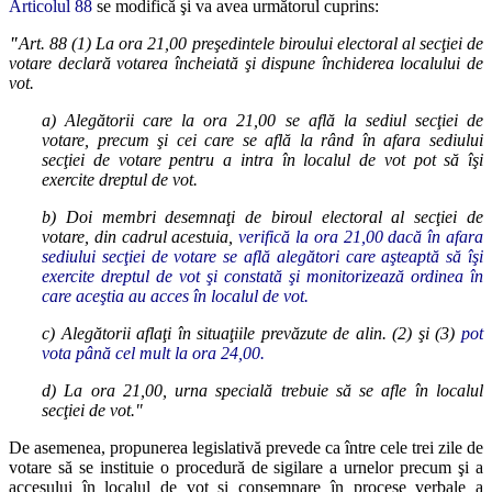
Articolul 88
se modifică şi va avea următorul cuprins:
"
Art. 88 (1) La ora 21,00 preşedintele biroului electoral al secţiei de
votare declară votarea încheiată şi dispune închiderea localului de
vot.
a) Alegătorii care la ora 21,00 se află la sediul secţiei de
votare, precum şi cei care se află la rând în afara sediului
secţiei de votare pentru a intra în localul de vot pot să îşi
exercite dreptul de vot.
b) Doi membri desemnaţi de biroul electoral al secţiei de
votare, din cadrul acestuia,
verifică la ora 21,00 dacă în afara
sediului secţiei de votare se află alegători care aşteaptă să îşi
exercite dreptul de vot şi constată şi monitorizează ordinea în
care aceştia au acces în localul de vot.
c) Alegătorii aflaţi în situaţiile prevăzute de alin. (2) şi (3)
pot
vota până cel mult la ora 24,00.
d) La ora 21,00, urna specială trebuie să se afle în localul
secţiei de vot."
De asemenea, propunerea legislativă prevede ca între cele trei zile de
votare să se instituie o procedură de sigilare a urnelor precum şi a
accesului în localul de vot şi consemnare în procese verbale a