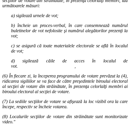
secţiilor de votare din străinătate, în prezenţa celorlalţi membri, iau
următoarele măsuri:
a) sigilează urnele de vot;
b) încheie un proces-verbal, în care consemnează numărul
buletinelor de vot nefolosite şi numărul alegătorilor prezenţi la
vot;
c) se asigură că toate materialele electorale se află în localul
de vot;
d) sigilează căile de acces în localul de
vot. ,
(6) În fiecare zi, la începerea programului de votare prevăzut la (4),
ridicarea sigiliilor se va face de către preşedintele biroului electoral
al secţiei de votare din străinătate, în prezenţa celorlalţi membri ai
biroului electoral al secţiei de votare.
(7) La sediile secţiilor de votare se afişează la loc vizibil ora la care
începe, respectiv se încheie votarea.
(8) Localurile secţiilor de votare din străinătate sunt monitorizate
video."