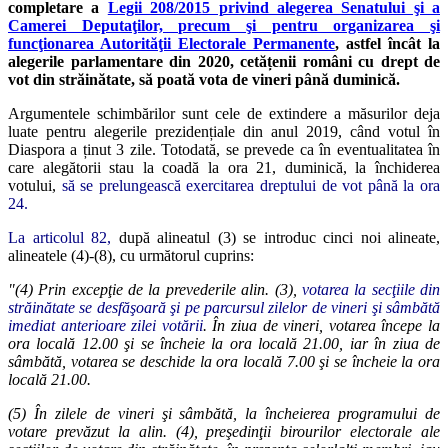
completare a
Legii 208/2015 privind alegerea Senatului şi a
Camerei Deputaţilor, precum şi pentru organizarea şi
funcţionarea Autorităţii Electorale Permanente
, astfel încât la
alegerile parlamentare din 2020, cetățenii români cu drept de
vot din străinătate, să poată vota de vineri până duminică.
Argumentele schimbărilor sunt cele de extindere a măsurilor deja
luate pentru alegerile prezidențiale din anul 2019, când votul în
Diaspora a ținut 3 zile. Totodată, se prevede ca în eventualitatea în
care alegătorii stau la coadă la ora 21, duminică, la închiderea
votului,
să se prelungească exercitarea dreptului de vot până la ora
24.
La articolul 82,
după alineatul (3) se introduc cinci noi alineate,
alineatele (4)-(8), cu următorul cuprins:
"(4) Prin excepţie de la prevederile alin. (3),
votarea la secţiile din
străinătate se desfăşoară şi pe parcursul zilelor de vineri şi sâmbătă
imediat anterioare zilei votării
. În ziua de vineri, votarea începe la
ora locală 12.00 şi se încheie la ora locală 21.00, iar în ziua de
sâmbătă, votarea se deschide la ora locală 7.00 şi se încheie la ora
locală 21.00.
(5) În zilele de vineri şi sâmbătă, la încheierea programului de
votare prevăzut la alin. (4), preşedinţii birourilor electorale ale