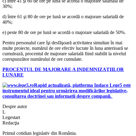
c) între 41 şi 60 de ore pe lună se acordă o majorare salarială de
30%;
d) între 61 şi 80 de ore pe lună se acordă o majorare salarială de
40%;
e) peste 80 de ore pe lună se acordă o majorare salarială de 50%.
Pentru personalul care îşi desfăşoară activitatea simultan în mai
multe proiecte, numărul de ore efectiv lucrate în luna anterioară se
cumulează, procentul de majorare salarială fiind stabilit la nivelul
corespunzător numărului de ore cumulate.
PROCENTUL DE MAJORARE A INDEMNIZAŢIILOR
LUNARE
Rapid actualizată, platforma Indaco Lege5 este
instrumentul ideal pentru urmărirea modificărilor legislative,
consultarea doctrinei sau informații despre companii.
Despre autor
L
Legestart
Redacţia
Primul cotidian legislativ din România.