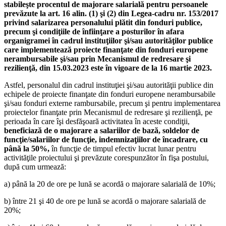
stabileşte procentul de majorare salarială pentru persoanele
prevăzute la art. 16 alin. (1) şi (2) din Legea-cadru nr. 153/2017
privind salarizarea personalului plătit din fonduri publice,
precum şi condiţiile de înfiinţare a posturilor în afara
organigramei în cadrul instituţiilor şi/sau autorităţilor publice
care implementează proiecte finanţate din fonduri europene
nerambursabile şi/sau prin Mecanismul de redresare şi
rezilienţă, din 15.03.2023 este în vigoare de la 16 martie 2023.
Astfel, personalul din cadrul instituţiei şi/sau autorităţii publice din
echipele de proiecte finanţate din fonduri europene nerambursabile
şi/sau fonduri externe rambursabile, precum şi pentru implementarea
proiectelor finanţate prin Mecanismul de redresare şi rezilienţă, pe
perioada în care îşi desfăşoară activitatea în aceste condiţii,
beneficiază de o majorare a salariilor de bază, soldelor de
funcţie/salariilor de funcţie, indemnizaţiilor de încadrare, cu
până la 50%,
în funcţie de timpul efectiv lucrat lunar pentru
activităţile proiectului şi prevăzute corespunzător în fişa postului,
după cum urmează:
a) până la 20 de ore pe lună se acordă o majorare salarială de 10%;
b) între 21 şi 40 de ore pe lună se acordă o majorare salarială de
20%;