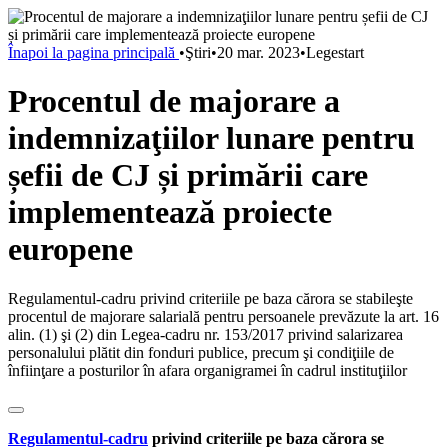
Înapoi la pagina principală
•
Ştiri
•
20 mar. 2023
•
Legestart
Procentul de majorare a
indemnizaţiilor lunare pentru
șefii de CJ și primării care
implementează proiecte
europene
Regulamentul-cadru privind criteriile pe baza cărora se stabileşte
procentul de majorare salarială pentru persoanele prevăzute la art. 16
alin. (1) şi (2) din Legea-cadru nr. 153/2017 privind salarizarea
personalului plătit din fonduri publice, precum şi condiţiile de
înfiinţare a posturilor în afara organigramei în cadrul instituţiilor
Regulamentul-cadru
privind criteriile pe baza cărora se