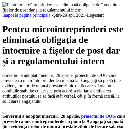
Înapoi la pagina principală
•
Ştiri
•
29 apr. 2021
•
Legestart
Pentru microîntreprinderi este
eliminată obligația de
întocmire a fișelor de post dar
și a regulamentului intern
Guvernul a adoptat miercuri, 28 aprilie, proiectul de OUG care
prevede ca microîntreprinderile cu până la 9 angajați să poată ține
evidenţa orelor de muncă prestate zilnic de fiecare salariat în
condiţiile stabilite cu aceștia prin acord scris, iar specificarea
atribuţiilor postului să se facă atât verbal, cât și în formă scrisă, la
solicitarea angajatului.
Guvernul a adoptat miercuri, 28 aprilie,
proiectul de OUG
care
prevede ca microîntreprinderile cu până la 9 angajați să poată
ține evidenţa orelor de muncă prestate zilnic de fiecare salariat