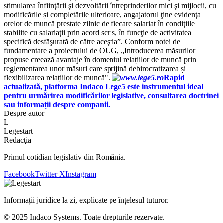
stimularea înfiinţării şi dezvoltării întreprinderilor mici şi mijlocii, cu
modificările și completările ulterioare, angajatorul ţine evidenţa
orelor de muncă prestate zilnic de fiecare salariat în condiţiile
stabilite cu salariaţii prin acord scris, în funcţie de activitatea
specifică desfăşurată de către aceştia”. Conform notei de
fundamentare a proiectului de OUG, „Introducerea măsurilor
propuse creează avantaje în domeniul relațiilor de muncă prin
reglementarea unor măsuri care sprijină debirocratizarea și
flexibilizarea relațiilor de muncă".
Rapid
actualizată, platforma Indaco Lege5 este instrumentul ideal
pentru urmărirea modificărilor legislative, consultarea doctrinei
sau informații despre companii.
Despre autor
L
Legestart
Redacţia
Primul cotidian legislativ din România.
Facebook
Twitter X
Instagram
Informații juridice la zi, explicate pe înțelesul tuturor.
© 2025 Indaco Systems. Toate drepturile rezervate.