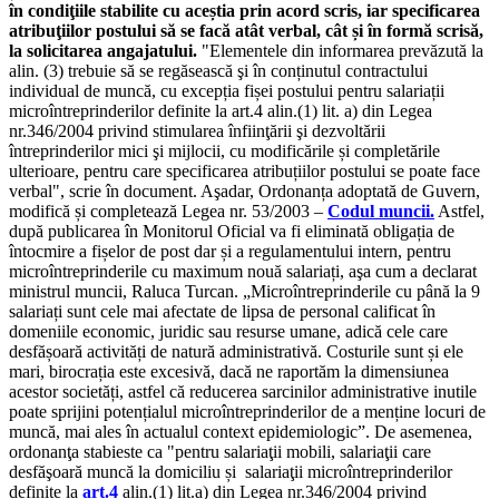
în condiţiile stabilite cu aceștia prin acord scris, iar specificarea
atribuţiilor postului să se facă atât verbal, cât și în formă scrisă,
la solicitarea angajatului.
"Elementele din informarea prevăzută la
alin. (3) trebuie să se regăsească şi în conținutul contractului
individual de muncă, cu excepția fișei postului pentru salariații
microîntreprinderilor definite la art.4 alin.(1) lit. a) din Legea
nr.346/2004 privind stimularea înfiinţării şi dezvoltării
întreprinderilor mici şi mijlocii, cu modificările și completările
ulterioare, pentru care specificarea atribuțiilor postului se poate face
verbal", scrie în document. Aşadar, Ordonanța adoptată de Guvern,
modifică și completează Legea nr. 53/2003 –
Codul muncii.
Astfel,
după publicarea în Monitorul Oficial va fi eliminată obligația de
întocmire a fișelor de post dar și a regulamentului intern, pentru
microîntreprinderile cu maximum nouă salariați, aşa cum a declarat
ministrul muncii, Raluca Turcan. „Microîntreprinderile cu până la 9
salariați sunt cele mai afectate de lipsa de personal calificat în
domeniile economic, juridic sau resurse umane, adică cele care
desfășoară activități de natură administrativă. Costurile sunt și ele
mari, birocrația este excesivă, dacă ne raportăm la dimensiunea
acestor societăți, astfel că reducerea sarcinilor administrative inutile
poate sprijini potențialul microîntreprinderilor de a menține locuri de
muncă, mai ales în actualul context epidemiologic”. De asemenea,
ordonanţa stabieste ca "pentru salariaţii mobili, salariaţii care
desfăşoară muncă la domiciliu și salariaţii microîntreprinderilor
definite la
art.4
alin.(1) lit.a) din Legea nr.346/2004 privind