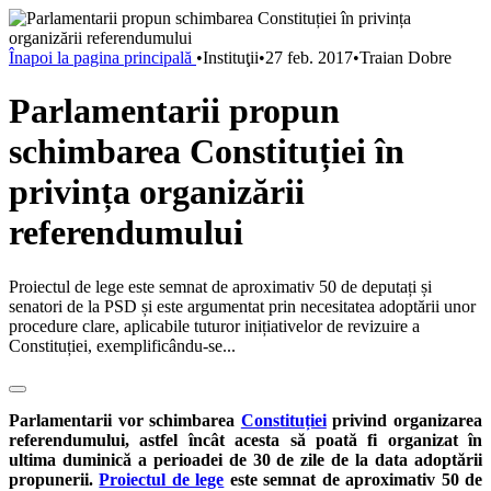
Înapoi la pagina principală
•
Instituţii
•
27 feb. 2017
•
Traian Dobre
Parlamentarii propun
schimbarea Constituției în
privința organizării
referendumului
Proiectul de lege este semnat de aproximativ 50 de deputați și
senatori de la PSD și este argumentat prin necesitatea adoptării unor
procedure clare, aplicabile tuturor inițiativelor de revizuire a
Constituției, exemplificându-se...
Parlamentarii vor schimbarea
Constituției
privind organizarea
referendumului, astfel încât acesta să poată fi organizat în
ultima duminică a perioadei de 30 de zile de la data adoptării
propunerii.
Proiectul de lege
este semnat de aproximativ 50 de