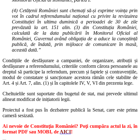
(4) Cetățenii României sunt chemați să-și exprime voința prin
vot în cadrul referendumului național cu privire la revizuirea
Constituției în ultima duminică a perioadei de 30 de zile
prevăzută la art. 151 alin. (3) din Constituția României,
calculată de la data publicării în Monitorul Oficial al
României, Guvernul având obligația de a aduce la cunoștință
publică, de îndată, prin mijloace de comunicare în masă,
această dată.”
Condițiile de desfășurare a campaniei, de organizare, atribuții și
desfășurare a referendumului, criteriile conform cărora persoanele au
dreptul să participe la referndum, precum și faptele și contravențiile,
modul de constatare și sancționare acestora rămân cele stabilite de
Art. 4 și Art. 7, alin. (1) și în capitolele IV, V, VI din prezenta lege.
Cheltuielile sunt suportate din bugetul de stat, mai prevede ultimul
alineat modificat de inițiatorii legii.
Proiectul a fost pus în dezbatere publică la Senat, care este prima
cameră sesizată.
Ai nevoie de Constituţia României? Poţi cumpăra actul la zi, în
format PDF sau MOBI, de
AICI
!