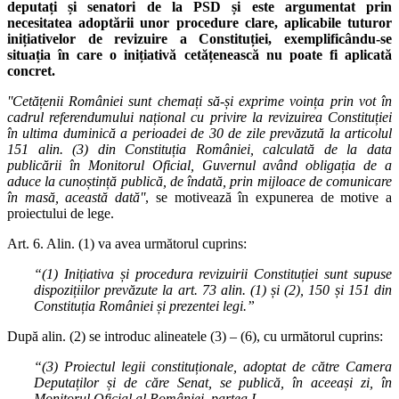
deputați și senatori de la PSD și este argumentat prin
necesitatea adoptării unor procedure clare, aplicabile tuturor
inițiativelor de revizuire a Constituției, exemplificându-se
situația în care o inițiativă cetățenească nu poate fi aplicată
concret.
''Cetățenii României sunt chemați să-și exprime voința prin vot în
cadrul referendumului național cu privire la revizuirea Constituției
în ultima duminică a perioadei de 30 de zile prevăzută la articolul
151 alin. (3) din Constituția României, calculată de la data
publicării în Monitorul Oficial, Guvernul având obligația de a
aduce la cunoștință publică, de îndată, prin mijloace de comunicare
în masă, această dată''
, se motivează în expunerea de motive a
proiectului de lege.
Art. 6. Alin. (1) va avea următorul cuprins:
“(1) Inițiativa și procedura revizuirii Constituției sunt supuse
dispozițiilor prevăzute la art. 73 alin. (1) și (2), 150 și 151 din
Constituția României și prezentei legi.”
După alin. (2) se introduc alineatele (3) – (6), cu următorul cuprins:
“(3) Proiectul legii constituționale, adoptat de către Camera
Deputaților și de căre Senat, se publică, în aceeași zi, în
Monitorul Oficial al României, partea I.