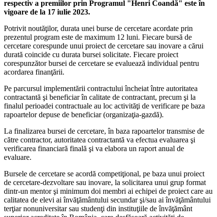
respectiv a premiilor prin Programul "Henri Coandă" este în
vigoare de la 17 iulie 2023.
Potrivit noutăţilor, durata unei burse de cercetare acordate prin
prezentul program este de maximum 12 luni. Fiecare bursă de
cercetare corespunde unui proiect de cercetare sau inovare a cărui
durată coincide cu durata bursei solicitate. Fiecare proiect
corespunzător bursei de cercetare se evaluează individual pentru
acordarea finanţării.
Pe parcursul implementării contractului încheiat între autoritatea
contractantă şi beneficiar în calitate de contractant, precum şi la
finalul perioadei contractuale au loc activităţi de verificare pe baza
rapoartelor depuse de beneficiar (organizaţia-gazdă).
La finalizarea bursei de cercetare, în baza rapoartelor transmise de
către contractor, autoritatea contractantă va efectua evaluarea şi
verificarea financiară finală şi va elabora un raport anual de
evaluare.
Bursele de cercetare se acordă competiţional, pe baza unui proiect
de cercetare-dezvoltare sau inovare, la solicitarea unui grup format
dintr-un mentor şi minimum doi membri ai echipei de proiect care au
calitatea de elevi ai învăţământului secundar şi/sau ai învăţământului
terţiar nonuniversitar sau studenţi din instituţiile de învăţământ