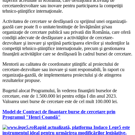
superior acreditate în România, care desfăşoară activităţi de
cercetaredezvoltare sau inovare pentru participarea la competiţii
tehnico-ştiinţifice internaţionale.
Activitatea de cercetare se desfăşoară cu sprijinul unei organizaţii-
gazdă care poate fi o unitate/instituţie de învăţământ şi/sau
organizaţie de cercetare publică sau privată din România, care oferă
condiţii adecvate de desfăşurare a activităţilor de cercetare-
dezvoltare şi inovare şi sprijină participarea elevilor şi studenţilor la
competiţii tehnico-ştiinţifice internaţionale, precum şi gestionarea
finanţării activităţilor care se desfăşoară în cadrul bursei de cercetare.
Mentorii au calitatea de coordonator ştiinţific al proiectului de
cercetare-dezvoltare sau inovare şi sunt responsabili, în raport cu
organizaţia-gazdă, de implementarea proiectului şi de atingerea
rezultatelor propuse.
Bugetul alocat Programului, în vederea finanţării burselor de
cercetare, este de 1.500.000 lei pentru ediţia I din anul 2023.
Valoarea unei burse de cercetare este de cel mult 100.000 lei.
Model de Contract de finanţare burse de cercetare prin
Programul "Henri Coandă"
Rapid actualizată, platforma Indaco Lege5 este
instrumentul ideal pentru urmărirea modificărilor legislative,