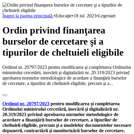
Înapoi la pagina principală
•
Educaţie
•
18 iul. 2023
•
Legestart
Ordin privind finanţarea
burselor de cercetare şi a
tipurilor de cheltuieli eligibile
Ordinul nr. 20797/2023 pentru modificarea şi completarea Ordinului
ministrului cercetării, inovării şi digitalizării nr. 20.319/2023 privind
aprobarea normelor metodologice de acordare a finanţării burselor
de cercetare, a tipurilor de cheltuieli eligibile, precum şi a...
Ordinul nr. 20797/2023
pentru modificarea şi completarea
Ordinului ministrului cercetării, inovării şi digitalizării nr.
20.319/2023 privind aprobarea normelor metodologice de
acordare a finanţării burselor de cercetare, a tipurilor de
cheltuieli eligibile, precum şi a modelelor documentelor necesare
depunerii, contractării şi monitorizării burselor de cercetare,