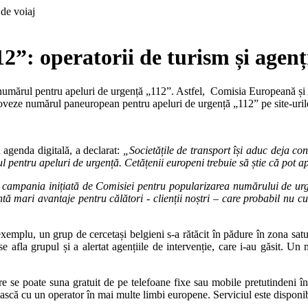
2”: operatorii de turism și agenți
 numărul pentru apeluri de urgență „112”. Astfel, Comisia Europeană și A
eze numărul paneuropean pentru apeluri de urgență „112” pe site-urile lor
 agenda digitală, a declarat:
„Societățile de transport își aduc deja con
ul pentru apeluri de urgență. Cetățenii europeni trebuie să știe că pot 
campania inițiată de Comisiei pentru popularizarea numărului de urg
tă mari avantaje pentru călători - clienții noștri – care probabil nu c
exemplu, un grup de cercetași belgieni s-a rătăcit în pădure în zona sa
e afla grupul și a alertat agențiile de intervenție, care i-au găsit. Un 
re se poate suna gratuit de pe telefoane fixe sau mobile pretutindeni în
bească cu un operator în mai multe limbi europene. Serviciul este disponi