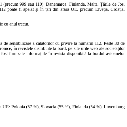
al (precum 999 sau 110). Danemarca, Finlanda, Malta, Țările de Jos,
2 poate fi apelat și în țări din afara UE, precum Elveția, Croația,
e cu anul trecut.
ă de sensibilizare a călătorilor cu privire la numărul 112. Peste 30 de
nice, în revistele distribuite la bord, pe site-urile web ale societăților
ost furnizate informațiile în revista disponibilă la bordul avioanelor
fla în UE: Polonia (57 %), Slovacia (55 %), Finlanda (54 %), Luxemburg