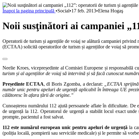
Înapoi la pagina principală
•
Social
•
17 feb. 2013
•
Elena Hogaş
Noii susţinători ai campaniei „11
Operatorii de turism și agențiile de voiaj se alătură campaniei privind
(ECTAA) solicită operatorilor de turism și agențiilor de voiaj să promov
Neelie Kroes, vicepreședinte al Comisiei Europene și responsabilă cu
turism și al agențiilor de voiaj să intervină și să facă cunoscut număr
Președinte ECTAA
, dl Boris Zgomba, a declarat:
„ECTAA sprijină 
număr unic pentru apeluri de urgență aplicabil în întreaga UE prezin
călătoresc în afara țării de origine.”
Cunoașterea numărului 112 ajută persoanele aflate în dificultate. De 
de urgență la 112. Operatorul de urgență a stabilit locul exact unde s
prompte, pacientul a fost salvat.
112 este numărul european unic pentru apeluri de urgență
la ca
(poliția locală, pompierii sau serviciile medicale) și le permite să vor