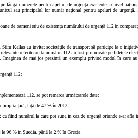
pe lângă numerele pentru apeluri de urgență existente la nivel națion
icul sau principalul lor număr național pentru apeluri de urgență. 11
oane de oameni știu de existența numărului de urgență 112 în comparați
im Kallas au invitat societățile de transport să participe la o inițiativ
 relevante referitoare la numărul 112 au fost promovate pe biletele electro
tori. Imaginea de mai jos prezintă un exemplu privind modul în care au f
rgență 112:
 implementează 112, se pot remarca următoarele date:
n propria țară, față de 47 % în 2012;
 112 ca fiind numărul la care pot suna în caz de urgență oriunde s-ar a
e la 96 % în Suedia, până la 2 % în Grecia.