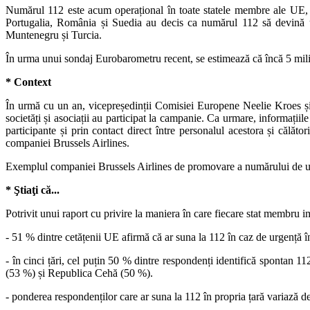
Numărul 112 este acum operațional în toate statele membre ale UE, 
Portugalia, România și Suedia au decis ca numărul 112 să devină un
Muntenegru și Turcia.
În urma unui sondaj Eurobarometru recent, se estimează că încă 5 mili
* Context
În urmă cu un an, vicepreședinții Comisiei Europene Neelie Kroes și Si
societăți și asociații au participat la campanie. Ca urmare, informațiile
participante și prin contact direct între personalul acestora și călă
companiei Brussels Airlines.
Exemplul companiei Brussels Airlines de promovare a numărului de u
* Ştiaţi că...
Potrivit unui raport cu privire la maniera în care fiecare stat membru
- 51 % dintre cetățenii UE afirmă că ar suna la 112 în caz de urgență î
- în cinci țări, cel puțin 50 % dintre respondenți identifică spontan
(53 %) și Republica Cehă (50 %).
- ponderea respondenților care ar suna la 112 în propria țară variază d