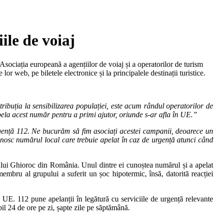
ile de voiaj
sociația europeană a agențiilor de voiaj și a operatorilor de turism
 web, pe biletele electronice și la principalele destinații turistice.
tribuția la sensibilizarea populației, este acum rândul operatorilor de
apela acest număr pentru a primi ajutor, oriunde s-ar afla în UE.”
ență 112. Ne bucurăm să fim asociați acestei campanii, deoarece un
unosc numărul local care trebuie apelat în caz de urgență atunci când
tului Ghioroc din România. Unul dintre ei cunoștea numărul și a apelat
membru al grupului a suferit un șoc hipotermic, însă, datorită reacției
 UE. 112 pune apelanții în legătură cu serviciile de urgență relevante
bil 24 de ore pe zi, șapte zile pe săptămână.