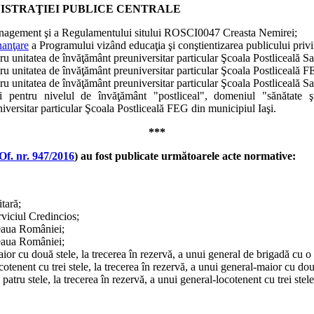
ISTRAŢIEI PUBLICE CENTRALE
anagement şi a Regulamentului sitului ROSCI0047 Creasta Nemirei;
nanţare
a Programului vizând educaţia şi conştientizarea publicului privi
tru unitatea de învăţământ preuniversitar particular Şcoala Postliceală 
tru unitatea de învăţământ preuniversitar particular Şcoala Postliceală 
ru unitatea de învăţământ preuniversitar particular Şcoala Postliceală S
i pentru nivelul de învăţământ "postliceal", domeniul "sănătate şi
niversitar particular Şcoala Postliceală FEG din municipiul Iaşi.
***
Of. nr. 947/2016
) au fost publicate următoarele acte normative:
tară;
viciul Credincios;
teaua României;
teaua României;
ior cu două stele, la trecerea în rezervă, a unui general de brigadă cu o
otenent cu trei stele, la trecerea în rezervă, a unui general-maior cu do
patru stele, la trecerea în rezervă, a unui general-locotenent cu trei stele