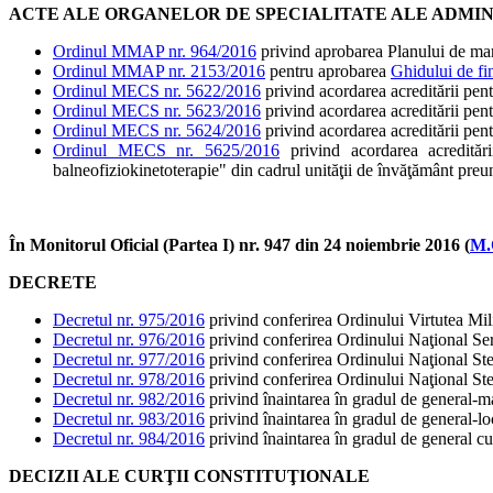
ACTE ALE ORGANELOR DE SPECIALITATE ALE ADMIN
Ordinul MMAP nr. 964/2016
privind aprobarea Planului de m
Ordinul MMAP nr. 2153/2016
pentru aprobarea
Ghidului de fi
Ordinul MECS nr. 5622/2016
privind acordarea acreditării pen
Ordinul MECS nr. 5623/2016
privind acordarea acreditării pen
Ordinul MECS nr. 5624/2016
privind acordarea acreditării pent
Ordinul MECS nr. 5625/2016
privind acordarea acreditări
balneofiziokinetoterapie" din cadrul unităţii de învăţământ preu
În Monitorul Oficial (Partea I) nr. 947 din 24 noiembrie 2016 (
M.
DECRETE
Decretul nr. 975/2016
privind conferirea Ordinului Virtutea Mili
Decretul nr. 976/2016
privind conferirea Ordinului Naţional Ser
Decretul nr. 977/2016
privind conferirea Ordinului Naţional S
Decretul nr. 978/2016
privind conferirea Ordinului Naţional S
Decretul nr. 982/2016
privind înaintarea în gradul de general-ma
Decretul nr. 983/2016
privind înaintarea în gradul de general-loc
Decretul nr. 984/2016
privind înaintarea în gradul de general cu 
DECIZII ALE CURŢII CONSTITUŢIONALE