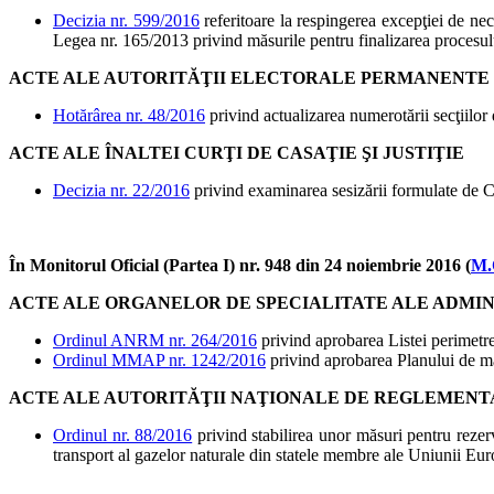
Decizia nr. 599/2016
referitoare la respingerea excepţiei de neconst
Legea nr. 165/2013 privind măsurile pentru finalizarea procesulu
ACTE ALE AUTORITĂŢII ELECTORALE PERMANENTE
Hotărârea nr. 48/2016
privind actualizarea numerotării secţiilor
ACTE ALE ÎNALTEI CURŢI DE CASAŢIE ŞI JUSTIŢIE
Decizia nr. 22/2016
privind examinarea sesizării formulate de Cu
În Monitorul Oficial (Partea I) nr. 948 din 24 noiembrie 2016 (
M.
ACTE ALE ORGANELOR DE SPECIALITATE ALE ADMIN
Ordinul ANRM nr. 264/2016
privind aprobarea Listei perimetre
Ordinul MMAP nr. 1242/2016
privind aprobarea Planului de 
ACTE ALE AUTORITĂŢII NAŢIONALE DE REGLEMENT
Ordinul nr. 88/2016
privind stabilirea unor măsuri pentru rezer
transport al gazelor naturale din statele membre ale Uniunii E