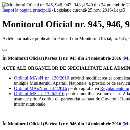
Înapoi la pagina principală
•
Legislaţie curentă
•
25 nov. 2016
•
Lege5
Monitorul Oficial nr. 945, 946, 
Actele normative publicate în Partea I din Monitorul Oficial, nr. 945
În Monitorul Oficial (Partea I) nr. 945 din 24 noiembrie 2016 (
M.
ACTE ALE ORGANELOR DE SPECIALITATE ALE ADMIN
Ordinul MApN nr. 130/2016
privind modificarea şi completar
unităţile Ministerului Apărării Naţionale, a prestărilor de servic
Ordinul MApN nr. 134/2016
pentru aprobarea
Regulamentului
Ordinul MS nr. 1326/2016
pentru modificarea anexei nr. 2 la 
asumate prin Acordul de parteneriat semnat de Guvernul Românie
interinstituţionale.
În Monitorul Oficial (Partea I) nr. 946 din 24 noiembrie 2016 (
M.