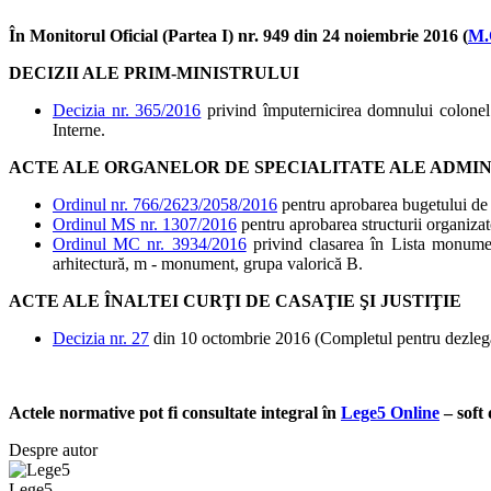
În Monitorul Oficial (Partea I) nr. 949 din 24 noiembrie 2016 (
M.
DECIZII ALE PRIM-MINISTRULUI
Decizia nr. 365/2016
privind împuternicirea domnului colonel 
Interne.
ACTE ALE ORGANELOR DE SPECIALITATE ALE ADMIN
Ordinul nr. 766/2623/2058/2016
pentru aprobarea bugetului de v
Ordinul MS nr. 1307/2016
pentru aprobarea structurii organiza
Ordinul MC nr. 3934/2016
privind clasarea în Lista monumen
arhitectură, m - monument, grupa valorică B.
ACTE ALE ÎNALTEI CURŢI DE CASAŢIE ŞI JUSTIŢIE
Decizia nr. 27
din 10 octombrie 2016 (Completul pentru dezlegar
Actele normative pot fi consultate integral în
Lege5 Online
– soft 
Despre autor
Lege5