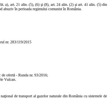
. a), art. 21 alin. (5), (6) şi (8), art. 24 alin. (2) şi art. 41 alin. (5) din
 mod abuziv în perioada regimului comunist în România.
arul nr. 283/119/2015
c de ofertă - Runda nr. 93/2016;
le Vulcan.
i naţional de transport al gazelor naturale din România cu sistemele de