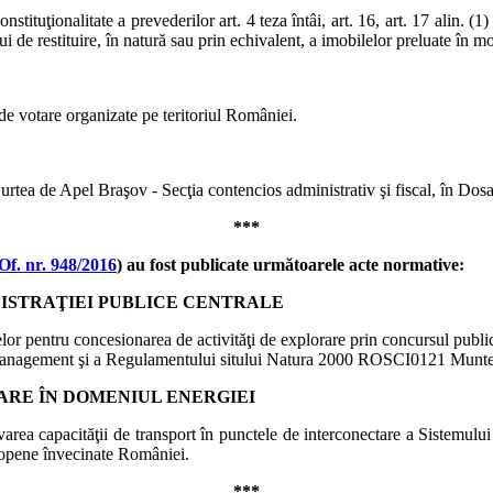
ituţionalitate a prevederilor art. 4 teza întâi, art. 16, art. 17 alin. (1) lit
i de restituire, în natură sau prin echivalent, a imobilelor preluate în
 de votare organizate pe teritoriul României.
rtea de Apel Braşov - Secţia contencios administrativ şi fiscal, în Dos
***
Of. nr. 948/2016
) au fost publicate următoarele acte normative:
ISTRAŢIEI PUBLICE CENTRALE
lor pentru concesionarea de activităţi de explorare prin concursul publi
management şi a Regulamentului sitului Natura 2000 ROSCI0121 Munte
ARE ÎN DOMENIUL ENERGIEI
varea capacităţii de transport în punctele de interconectare a Sistemulu
uropene învecinate României.
***