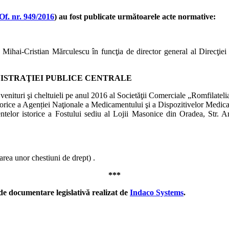
Of. nr. 949/2016
) au fost publicate următoarele acte normative:
Mihai-Cristian Mărculescu în funcţia de director general al Direcţiei 
ISTRAŢIEI PUBLICE CENTRALE
enituri şi cheltuieli pe anul 2016 al Societăţii Comerciale „Romfilatel
torice a Agenției Naţionale a Medicamentului şi a Dispozitivelor Medica
telor istorice a Fostului sediu al Lojii Masonice din Oradea, Str. Ar
ea unor chestiuni de drept) .
***
de documentare legislativă realizat de
Indaco Systems
.