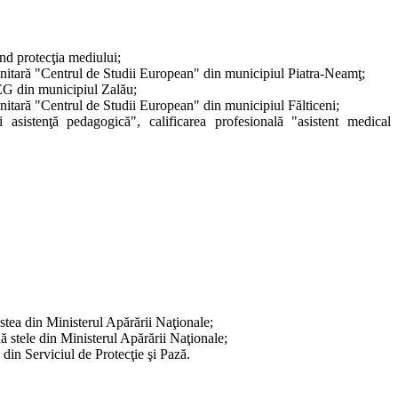
nd protecţia mediului;
Sanitară "Centrul de Studii European" din municipiul Piatra-Neamţ;
FEG din municipiul Zalău;
anitară "Centrul de Studii European" din municipiul Fălticeni;
 asistenţă pedagogică", calificarea profesională "asistent medical
 stea din Ministerul Apărării Naţionale;
uă stele din Ministerul Apărării Naţionale;
 din Serviciul de Protecţie şi Pază.