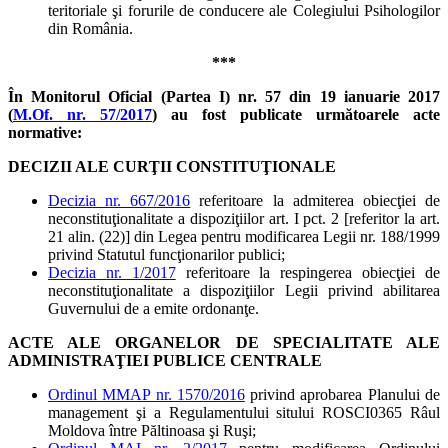
teritoriale şi forurile de conducere ale Colegiului Psihologilor
din România.
***
În Monitorul Oficial (Partea I) nr. 57 din 19 ianuarie 2017
(
M.Of. nr. 57/2017
) au fost publicate următoarele acte
normative:
DECIZII ALE CURŢII CONSTITUŢIONALE
Decizia nr. 667/2016
referitoare la admiterea obiecţiei de
neconstituţionalitate a dispoziţiilor art. I pct. 2 [referitor la art.
21 alin. (22)] din Legea pentru modificarea Legii nr. 188/1999
privind Statutul funcţionarilor publici;
Decizia nr. 1/2017
referitoare la respingerea obiecţiei de
neconstituţionalitate a dispoziţiilor Legii privind abilitarea
Guvernului de a emite ordonanţe.
ACTE ALE ORGANELOR DE SPECIALITATE ALE
ADMINISTRAŢIEI PUBLICE CENTRALE
Ordinul MMAP nr. 1570/2016
privind aprobarea Planului de
management şi a Regulamentului sitului ROSCI0365 Râul
Moldova între Păltinoasa şi Ruşi;