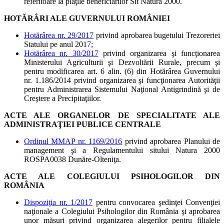
referitoare la plăţile beneficiarilor Sit Natura 2000.
HOTĂRÂRI ALE GUVERNULUI ROMÂNIEI
Hotărârea nr. 29/2017
privind aprobarea bugetului Trezoreriei
Statului pe anul 2017;
Hotărârea nr. 30/2017
privind organizarea şi funcţionarea
Ministerului Agriculturii şi Dezvoltării Rurale, precum şi
pentru modificarea art. 6 alin. (6) din Hotărârea Guvernului
nr. 1.186/2014 privind organizarea şi funcţionarea Autorităţii
pentru Administrarea Sistemului Naţional Antigrindină şi de
Creştere a Precipitaţiilor.
ACTE ALE ORGANELOR DE SPECIALITATE ALE
ADMINISTRAŢIEI PUBLICE CENTRALE
Ordinul MMAP nr. 1169/2016
privind aprobarea Planului de
management şi a Regulamentului sitului Natura 2000
ROSPA0038 Dunăre-Olteniţa.
ACTE ALE COLEGIULUI PSIHOLOGILOR DIN
ROMÂNIA
Dispoziţia nr. 1/2017
pentru convocarea şedinţei Convenţiei
naţionale a Colegiului Psihologilor din România şi aprobarea
unor măsuri privind organizarea alegerilor pentru filialele