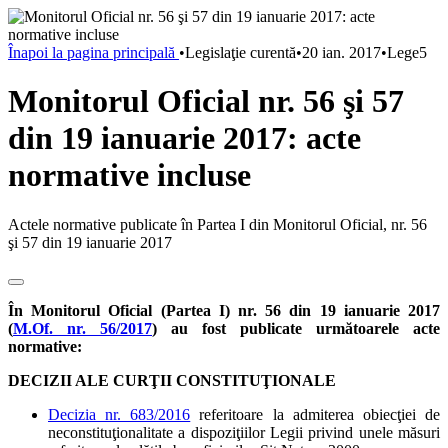
Înapoi la pagina principală
•
Legislaţie curentă
•
20 ian. 2017
•
Lege5
Monitorul Oficial nr. 56 şi 57
din 19 ianuarie 2017: acte
normative incluse
Actele normative publicate în Partea I din Monitorul Oficial, nr. 56
şi 57 din 19 ianuarie 2017
În Monitorul Oficial (Partea I) nr. 56 din 19 ianuarie 2017
(
M.Of. nr. 56/2017
) au fost publicate următoarele acte
normative:
DECIZII ALE CURŢII CONSTITUŢIONALE
Decizia nr. 683/2016
referitoare la admiterea obiecţiei de
neconstituţionalitate a dispoziţiilor Legii privind unele măsuri