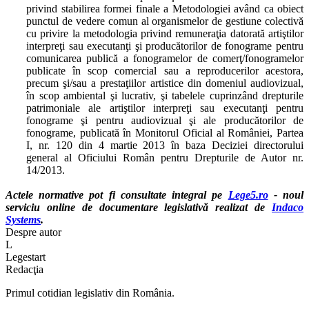
privind stabilirea formei finale a Metodologiei având ca obiect
punctul de vedere comun al organismelor de gestiune colectivă
cu privire la metodologia privind remuneraţia datorată artiştilor
interpreţi sau executanţi şi producătorilor de fonograme pentru
comunicarea publică a fonogramelor de comerţ/fonogramelor
publicate în scop comercial sau a reproducerilor acestora,
precum şi/sau a prestaţiilor artistice din domeniul audiovizual,
în scop ambiental şi lucrativ, şi tabelele cuprinzând drepturile
patrimoniale ale artiştilor interpreţi sau executanţi pentru
fonograme şi pentru audiovizual şi ale producătorilor de
fonograme, publicată în Monitorul Oficial al României, Partea
I, nr. 120 din 4 martie 2013 în baza Deciziei directorului
general al Oficiului Român pentru Drepturile de Autor nr.
14/2013.
Actele normative pot fi consultate integral pe
Lege5.ro
- noul
serviciu online de documentare legislativă realizat de
Indaco
Systems
.
Despre autor
L
Legestart
Redacţia
Primul cotidian legislativ din România.