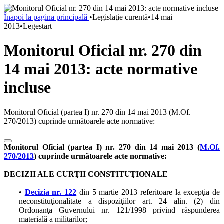
Înapoi la pagina principală
•
Legislaţie curentă
•
14 mai
2013
•
Legestart
Monitorul Oficial nr. 270 din
14 mai 2013: acte normative
incluse
Monitorul Oficial (partea I) nr. 270 din 14 mai 2013 (M.Of.
270/2013) cuprinde următoarele acte normative:
Monitorul Oficial (partea I) nr. 270 din 14 mai 2013 (
M.Of.
270/2013
) cuprinde următoarele acte normative:
DECIZII ALE CURŢII CONSTITUŢIONALE
•
Decizia nr. 122
din 5 martie 2013 referitoare la excepţia de
neconstituţionalitate a dispoziţiilor art. 24 alin. (2) din
Ordonanţa Guvernului nr. 121/1998 privind răspunderea
materială a militarilor;