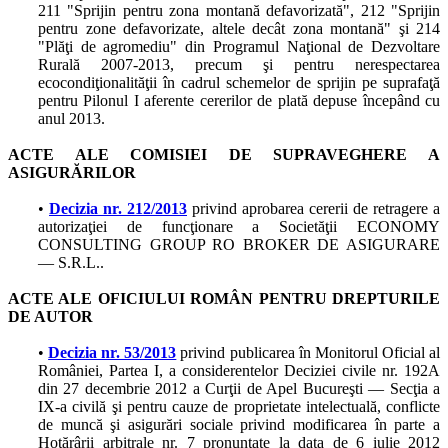
211 "Sprijin pentru zona montană defavorizată", 212 "Sprijin
pentru zone defavorizate, altele decât zona montană" şi 214
"Plăţi de agromediu" din Programul Naţional de Dezvoltare
Rurală 2007-2013, precum şi pentru nerespectarea
ecocondiţionalităţii în cadrul schemelor de sprijin pe suprafaţă
pentru Pilonul I aferente cererilor de plată depuse începând cu
anul 2013.
ACTE ALE COMISIEI DE SUPRAVEGHERE A
ASIGURĂRILOR
•
Decizia nr. 212/2013
privind aprobarea cererii de retragere a
autorizaţiei de funcţionare a Societăţii ECONOMY
CONSULTING GROUP RO BROKER DE ASIGURARE
— S.R.L..
ACTE ALE OFICIULUI ROMÂN PENTRU DREPTURILE
DE AUTOR
•
Decizia nr. 53/2013
privind publicarea în Monitorul Oficial al
României, Partea I, a considerentelor Deciziei civile nr. 192A
din 27 decembrie 2012 a Curţii de Apel Bucureşti — Secţia a
IX-a civilă şi pentru cauze de proprietate intelectuală, conflicte
de muncă şi asigurări sociale privind modificarea în parte a
Hotărârii arbitrale nr. 7 pronunţate la data de 6 iulie 2012