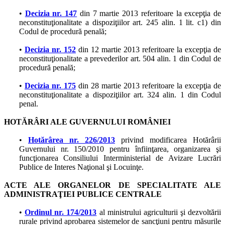
•
Decizia nr. 147
din 7 martie 2013 referitoare la excepţia de
neconstituţionalitate a dispoziţiilor art. 245 alin. 1 lit. c1) din
Codul de procedură penală;
•
Decizia nr. 152
din 12 martie 2013 referitoare la excepţia de
neconstituţionalitate a prevederilor art. 504 alin. 1 din Codul de
procedură penală;
•
Decizia nr. 175
din 28 martie 2013 referitoare la excepţia de
neconstituţionalitate a dispoziţiilor art. 324 alin. 1 din Codul
penal.
HOTĂRÂRI ALE GUVERNULUI ROMÂNIEI
•
Hotărârea nr. 226/2013
privind modificarea Hotărârii
Guvernului nr. 150/2010 pentru înfiinţarea, organizarea şi
funcţionarea Consiliului Interministerial de Avizare Lucrări
Publice de Interes Naţional şi Locuinţe.
ACTE ALE ORGANELOR DE SPECIALITATE ALE
ADMINISTRAŢIEI PUBLICE CENTRALE
•
Ordinul nr. 174/2013
al ministrului agriculturii şi dezvoltării
rurale privind aprobarea sistemelor de sancţiuni pentru măsurile